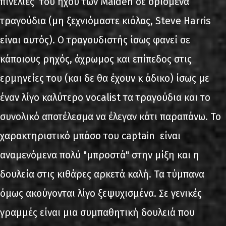
πινελιές του ήχου των Maiden σε ορισμένα
τραγούδια (μη ξεχνιόμαστε κιόλας, Steve Harris
είναι αυτός). O τραγουδιστής ίσως φανεί σε
κάποιους ρηχός, άχρωμος και επίπεδος στις
ερμηνείες του (και δε θα έχουν κ άδικο) ίσως με
έναν λίγο καλύτερο vocalist τα τραγούδια και το
συνολικό αποτέλεσμα να έλεγαν κάτι παραπάνω. Το
χαρακτηριστικό μπάσο του captain είναι
αναμενόμενα πολύ "μπροστά" στην μίξη και η
δουλεία στις κιθάρες αρκετά καλή. Τα τύμπανα
όμως ακούγονται λίγο ξεψυχισμένα. Σε γενικές
γραμμές είναι μια συμπαθητική δουλειά που