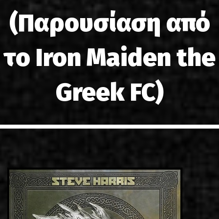
LINKS
(Παρουσίαση από
CONTACT
το Iron Maiden the
EN
GR
Greek FC)