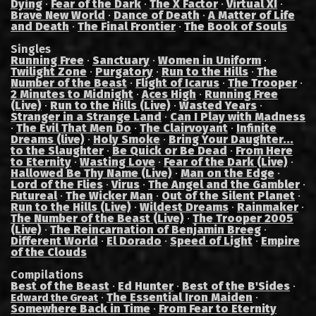
Dying
·
Fear of the Dark
·
The X Factor
·
Virtual XI
·
Brave New World
·
Dance of Death
·
A Matter of Life
and Death
·
The Final Frontier
·
The Book of Souls
Singles
Running Free
·
Sanctuary
·
Women in Uniform
·
Twilight Zone
·
Purgatory
·
Run to the Hills
·
The
Number of the Beast
·
Flight of Icarus
·
The Trooper
·
2 Minutes to Midnight
·
Aces High
·
Running Free
(Live)
·
Run to the Hills (Live)
·
Wasted Years
·
Stranger in a Strange Land
·
Can I Play with Madness
·
The Evil That Men Do
·
The Clairvoyant
·
Infinite
Dreams (live)
·
Holy Smoke
·
Bring Your Daughter...
to the Slaughter
·
Be Quick or Be Dead
·
From Here
to Eternity
·
Wasting Love
·
Fear of the Dark (Live)
·
Hallowed Be Thy Name (Live)
·
Man on the Edge
·
Lord of the Flies
·
Virus
·
The Angel and the Gambler
·
Futureal
·
The Wicker Man
·
Out of the Silent Planet
·
Run to the Hills (Live)
·
Wildest Dreams
·
Rainmaker
·
The Number of the Beast (Live)
·
The Trooper 2005
(Live)
·
The Reincarnation of Benjamin Breeg
·
Different World
·
El Dorado
·
Speed of Light
·
Empire
of the Clouds
Compilations
Best of the Beast
·
Ed Hunter
·
Best of the B'Sides
·
·
The Essential Iron Maiden
·
Edward the Great
Somewhere Back in Time
·
From Fear to Eternity