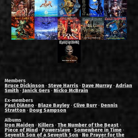
Members
Bruce Dickinson
·
Steve Harris
·
Dave Murray
·
Adrian
Smith
·
Janick Gers
·
Nicko McBrain
Ex-members
Paul DiAnno
·
Blaze Bayley
·
Clive Burr
·
Dennis
Stratton
·
Doug Sampson
Albums
Iron Maiden
·
Killers
·
The Number of the Beast
·
Piece of Mind
·
Powerslave
·
Somewhere in Time
·
Seventh Son of a Seventh Son
·
No Prayer for the