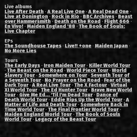
Live albums
Live After Death
·
A Real Live One
·
A Real Dead One
·
Live at Donington
·
Rock in Rio
·
BBC Archives
·
Beast
over Hammersmith
·
Death on the Road
·
Flight 666
·
En Vivo!
·
Maiden England '88
·
The Book of Souls:
Live Chapter
EPs
The Soundhouse Tapes
Live!! +one
Maiden Japan
·
·
·
No More Lies
Tours
The Early Days
·
Iron Maiden Tour
·
Killer World Tour
·
The Beast on the Road
·
World Piece Tour
·
World
Slavery Tour
·
Somewhere on Tour
·
Seventh Tour of
a Seventh Tour
·
No Prayer on the Road
·
Fear of the
Dark Tour
·
A Real Live Tour
·
The X Factour
·
Virtual
XI World Tour
·
The Ed Hunter Tour
·
Brave New World
Tour
·
Give Me Ed... 'Til I'm Dead Tour
·
Dance of
Death World Tour
·
Eddie Rips Up the World Tour
·
A
Matter of Life and Death Tour
·
Somewhere Back in
Time World Tour
·
The Final Frontier World Tour
·
Maiden England World Tour
·
The Book of Souls
World Tour
·
Legacy of the Beast Tour