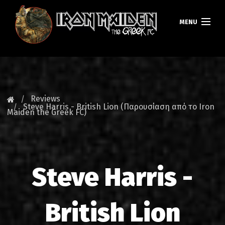
MENU
HOMEPAGE
NEWS
Reviews
Steve Harris - British Lion (Παρουσίαση από το Iron
Maiden the Greek FC)
FAN CLUB
MAIDEN GREECE
TOURS
Steve Harris -
DATABASE
British Lion
GALLERY