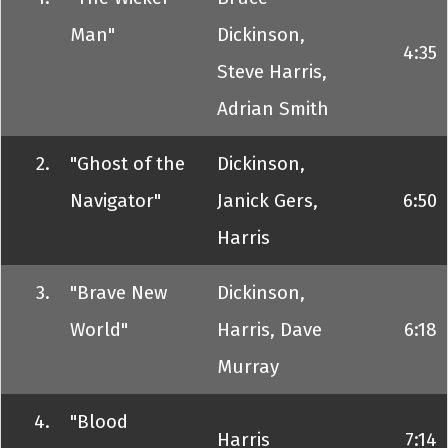
Man"
Dickinson,
4:35
Steve Harris,
Adrian Smith
2.
"Ghost of the
Dickinson,
Navigator"
Janick Gers,
6:50
Harris
3.
"Brave New
Dickinson,
World"
Harris, Dave
6:18
Murray
4.
"Blood
Harris
7:14