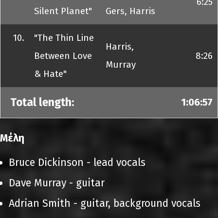
6:25
Silent Planet"
Gers, Harris
10.
"The Thin Line
Harris,
Between Love
8:26
Murray
& Hate"
Total length:
1:06:57
Μέλη
Bruce Dickinson - lead vocals
Dave Murray - guitar
Adrian Smith - guitar, background vocals