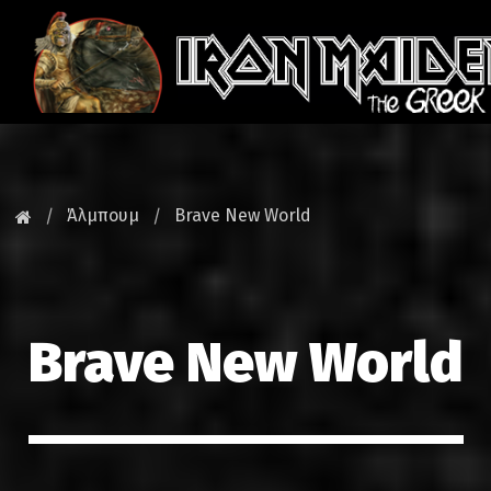
ΚΕΝΤΡΙΚΗ
ΝΕΑ
Άλμπουμ
Brave New World
FAN CLUB
MAIDEN GREECE
Brave New World
TOURS
DATABASE
GALLERY