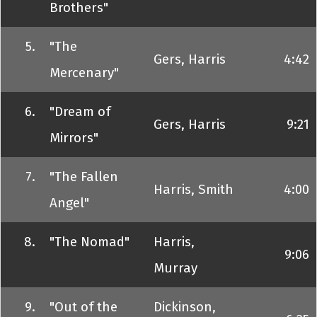
Brothers"
5.
"The
Gers, Harris
4:42
Mercenary"
6.
"Dream of
Gers, Harris
9:21
Mirrors"
7.
"The Fallen
Harris, Smith
4:00
Angel"
8.
"The Nomad"
Harris,
9:06
Murray
9.
"Out of the
Dickinson,