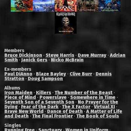
Members
Bruce Dickinson
·
Steve Harris
·
Dave Murray
·
Adrian
Smith
·
Janick Gers
·
Nicko McBrain
Ex-members
Paul DiAnno
·
Blaze Bayley
·
Clive Burr
·
Dennis
Stratton
·
Doug Sampson
Albums
Iron Maiden
·
Killers
·
The Number of the Beast
·
Piece of Mind
·
Powerslave
·
Somewhere in Time
·
Seventh Son of a Seventh Son
·
No Prayer for the
Dying
·
Fear of the Dark
·
The X Factor
·
Virtual XI
·
Brave New World
·
Dance of Death
·
A Matter of Life
and Death
·
The Final Frontier
·
The Book of Souls
Singles
Running Free
·
Sanctuary
·
Women in Uniform
·