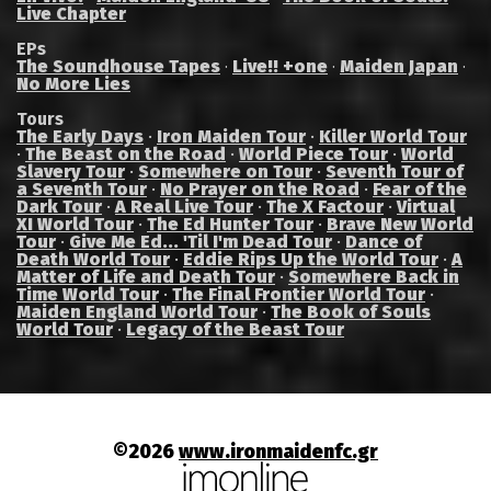
Live Chapter
EPs
The Soundhouse Tapes
Live!! +one
Maiden Japan
·
·
·
No More Lies
Tours
The Early Days
·
Iron Maiden Tour
·
Killer World Tour
·
The Beast on the Road
·
World Piece Tour
·
World
Slavery Tour
·
Somewhere on Tour
·
Seventh Tour of
a Seventh Tour
·
No Prayer on the Road
·
Fear of the
Dark Tour
·
A Real Live Tour
·
The X Factour
·
Virtual
XI World Tour
·
The Ed Hunter Tour
·
Brave New World
Tour
·
Give Me Ed... 'Til I'm Dead Tour
·
Dance of
Death World Tour
·
Eddie Rips Up the World Tour
·
A
Matter of Life and Death Tour
·
Somewhere Back in
Time World Tour
·
The Final Frontier World Tour
·
Maiden England World Tour
·
The Book of Souls
World Tour
·
Legacy of the Beast Tour
©2026
www.ironmaidenfc.gr