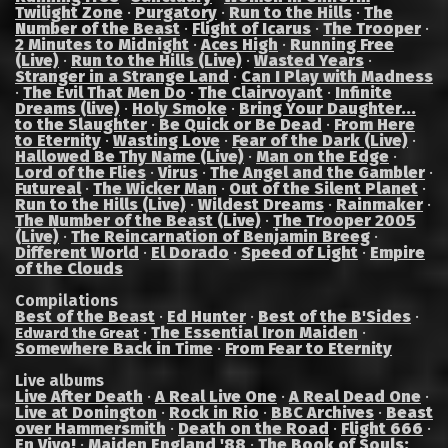
Twilight Zone
·
Purgatory
·
Run to the Hills
·
The
Number of the Beast
·
Flight of Icarus
·
The Trooper
·
2 Minutes to Midnight
·
Aces High
·
Running Free
(Live)
·
Run to the Hills (Live)
·
Wasted Years
·
Stranger in a Strange Land
·
Can I Play with Madness
·
The Evil That Men Do
·
The Clairvoyant
·
Infinite
Dreams (live)
·
Holy Smoke
·
Bring Your Daughter...
to the Slaughter
·
Be Quick or Be Dead
·
From Here
to Eternity
·
Wasting Love
·
Fear of the Dark (Live)
·
Hallowed Be Thy Name (Live)
·
Man on the Edge
·
Lord of the Flies
·
Virus
·
The Angel and the Gambler
·
Futureal
·
The Wicker Man
·
Out of the Silent Planet
·
Run to the Hills (Live)
·
Wildest Dreams
·
Rainmaker
·
The Number of the Beast (Live)
·
The Trooper 2005
(Live)
·
The Reincarnation of Benjamin Breeg
·
Different World
·
El Dorado
·
Speed of Light
·
Empire
of the Clouds
Compilations
Best of the Beast
·
Ed Hunter
·
Best of the B'Sides
·
·
The Essential Iron Maiden
·
Edward the Great
Somewhere Back in Time
·
From Fear to Eternity
Live albums
Live After Death
·
A Real Live One
·
A Real Dead One
·
Live at Donington
·
Rock in Rio
·
BBC Archives
·
Beast
over Hammersmith
·
Death on the Road
·
Flight 666
·
En Vivo!
·
Maiden England '88
·
The Book of Souls: