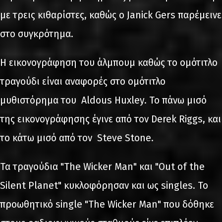
με τρεις κιθαρίστες, καθώς ο Janick Gers παρέμεινε
στο συγκρότημα.
Η εικονογράφηση του άλμπουμ καθώς το ομότιτλο
τραγούδι είναι αναφορές στο ομότιτλο
μυθιστόρημα του Aldous Huxley. Το πάνω μισό
της εικονογράφησης έγινε από τον Derek Riggs, και
το κάτω μισό από τον Steve Stone.
Τα τραγούδια "The Wicker Man" και "Out of the
Silent Planet" κυκλοφόρησαν και ως singles. Το
προωθητικό single "The Wicker Man" που δόθηκε