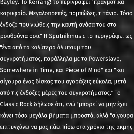
Bayley. Το Kerrang! το περιγράφει "πραγματικά
κορυφαίο. Μεγαλοπρεπές, πομπώδες, τιτάνιο. Τόσο
ένδοξο που νιώθεις την καυτή ανάσα του στα
ρουθούνια σου." Η Sputnikmusic το περιγράφει ως
"ένα από τα καλύτερα άλμπουμ του
συγκροτήματος, παράλληλα με τα Powerslave,
Somewhere in Time, και Piece of Mind" και "και
σίγουρα ένας δίσκος που αγοράζεις εύκολα, μετά
από τις ένδοξες μέρες του συγκροτήματος." Το
Classic Rock δήλωσε ότι, ενώ "μπορεί να μην έχει
κάνει τόσα μεγάλα βήματα μπροστά, αλλά "σίγουρα
επιτυγχάνει να μας πάει πίσω στα χρόνια της ακμής