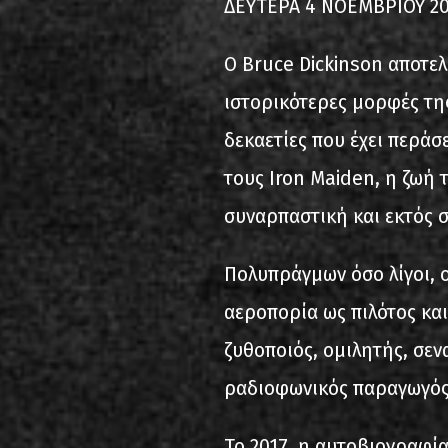
ΔΕΥΤΕΡΑ 4 ΝΟΕΜΒΡΙΟΥ 20
Ο Bruce Dickinson αποτελε
ιστορικότερες μορφές της
δεκαετίες που έχει περάσε
τους Iron Maiden, η ζωή τ
συναρπαστική και εκτός 
Πολυπράγμων όσο λίγοι, ο
αεροπορία ως πιλότος και
ζυθοποιός, ομιλητής, σε
ραδιοφωνικός παραγωγός,
Το 2017, η αυτοβιογραφία