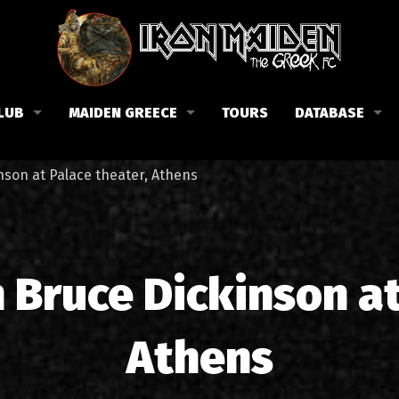
LUB
MAIDEN GREECE
TOURS
DATABASE
the Fan Club
Concerts in Greece
Members
nson at Palace theater, Athens
lub news
Posters
Biography
events
Tickets
Discography
List of songs in Greece
Lyrics
 Bruce Dickinson at
Photos in Greece
1988-09-13 Nea Filadelfi
Reviews
Athens
1998-09-04 Likavittos
Interviews
1999-10-01 Peristeri
Articles