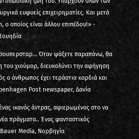
ντυπωσιακή ζωή του. Υπάρχουν όλων των
ουργικά ευφυείς επιχειρηματίες. Και μετά
, ο οποίος είναι άλλου επιπέδου!» -
 Σουηδία
ι σουπερσταρ… Όταν ψάξετε παραπάνω, θα
η του χιούμορ, διευκολύνει την αφήγηση
τός ο άνθρωπος έχει τεράστια καρδιά και
openhagen Post newspaper, Δανία
 ένας ικανός άντρας, αφιερωμένος στο να
 νέα πράγματα.. Ένας φανταστικός
 Bauer Media, Νορβηγία