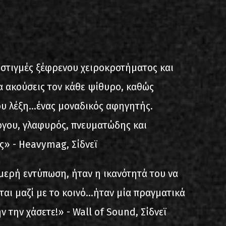
 στιγμές ξέφρενου χειροκροτήματος και
α ακούσεις τον κάθε ψίθυρο, καθώς
υ λέξη...ένας μοναδικός αφηγητής.
όγου, γλαφυρός, πνευματώδης και
ς» - Heavymag, Σίδνεϊ
μερή εντύπωση, ήταν η ικανότητά του να
ίται μαζί με το κοινό...ήταν μία πραγματικά
 την χάσετε!» - Wall of Sound, Σίδνεϊ