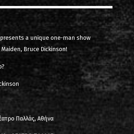
s
List of recordings
s presents a unique one-man show
n Maiden, Bruce Dickinson!
o?
dium
ckinson
έατρο Παλλάς, Αθήνα