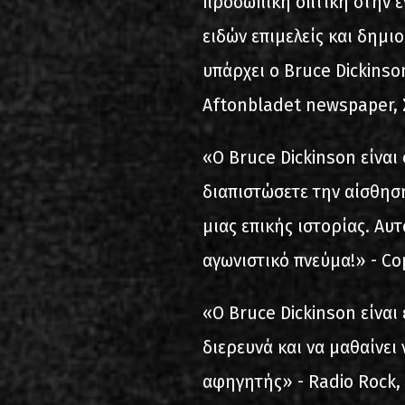
προσωπική οπτική στην ε
ειδών επιμελείς και δημι
υπάρχει ο Bruce Dickinson
Aftonbladet newspaper,
«Ο Bruce Dickinson είνα
διαπιστώσετε την αίσθησ
μιας επικής ιστορίας. Αυ
αγωνιστικό πνεύμα!» - C
«Ο Bruce Dickinson είναι
διερευνά και να μαθαίνει
αφηγητής» - Radio Rock,