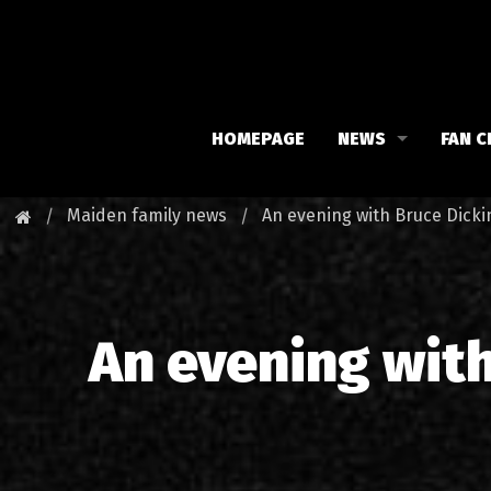
HOMEPAGE
NEWS
FAN C
Iron Maiden
Meet 
Maiden family news
An evening with Bruce Dicki
Maiden family
Fan C
Fan Club
Our 
An evening with