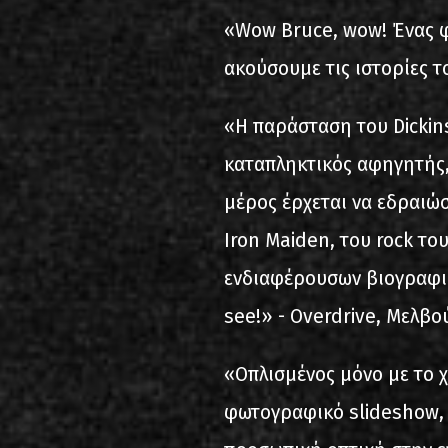
«Wow Bruce, wow! Ένας φ
ακούσουμε τις ιστορίες το
«Η παράσταση του Dickin
καταπληκτικός αφηγητής
μέρος έρχεται να εδραιώσ
Iron Maiden, του rock το
ενδιαφέρουσων βιογραφιώ
see!» - Overdrive, Μελβο
«Οπλισμένος μόνο με το χ
φωτογραφικό slideshow, 