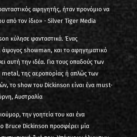
ανταστικός αφηγητής, ήταν προνόμιο να
υ από τον ίδιο» - Silver Tiger Media
son κύλησε φανταστικά. Ένας
, άψογος showman, και το αφηγηματικό
ει αυτή την ιδέα. Για τους οπαδούς των
υ metal, της αεροπορίας ή απλώς των
ν, το show του Dickinson είναι ένα must-
ύρνη, Αυστραλία
ιούμορ, την γοητεία του και ένα
ο Bruce Dickinson προσφέρει μία