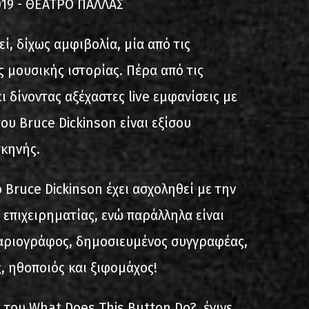
19 - ΘΕΑΤΡΟ ΠΑΛΛΑΣ
ί, δίχως αμφιβολία, μία από τις
 μουσικής ιστορίας. Πέρα από τις
ι δίνοντας αξέχαστες live εμφανίσεις με
ου Bruce Dickinson είναι εξίσου
σκηνής.
 Bruce Dickinson έχει ασχοληθεί με την
 επιχειρηματίας, ενώ παράλληλα είναι
ναριογράφος, δημοσιευμένος συγγραφέας,
 ηθοποιός και ξιφομάχος!
 του What Does This Button Do?, έγινε