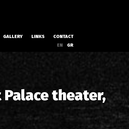
GALLERY
LINKS
CONTACT
EN
GR
Albums
Singles
 Palace theater,
a
Compilations
Live
EPs