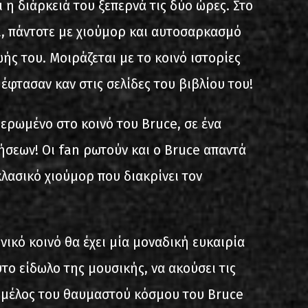
ι η διάρκειά του ξεπερνά τις δύο ώρες. Στο
ι, πάντοτε με χιούμορ και αυτοσαρκασμό
ωής του. Μοιράζεται με το κοινό ιστορίες
έφτασαν καν στις σελίδες του βιβλίου του!
ιερωμένο στο κοινό του Bruce, σε ένα
σεων! Οι fan ρωτούν και ο Bruce απαντά
κλασικό χιούμορ που διακρίνει τον
νικό κοινό θα έχει μία μοναδική ευκαιρία
υτο είδωλο της μουσικής, να ακούσει τις
ει μέλος του θαυμαστού κόσμου του Bruce