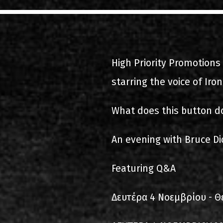
2000-11-10 Agios Kosma
2005-06-21 Malakasa
High Priority Promotion
2008-08-02 Malakasa
starring the voice of Iro
2011-06-17 Malakasa
2018-07-20 Malakasa
What does this button d
2022-07-16 Olympic Sta
An evening with Bruce Di
Featuring Q&A
Δευτέρα 4 Νοεμβρίου - Θ