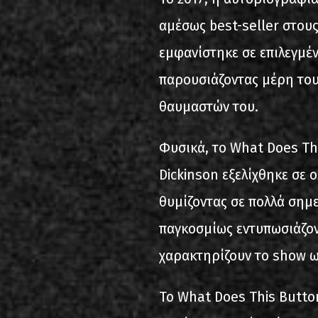
αμέσως best-seller στους
εμφανίστηκε σε επιλεγμέν
παρουσιάζοντας μέρη του
θαυμαστών του.
Φυσικά, το What Does Thi
Dickinson εξελίχθηκε σε
θυμίζοντας σε πολλά σημε
παγκοσμίως εντυπωσιάζοντ
χαρακτηρίζουν το show ω
Το What Does This Button