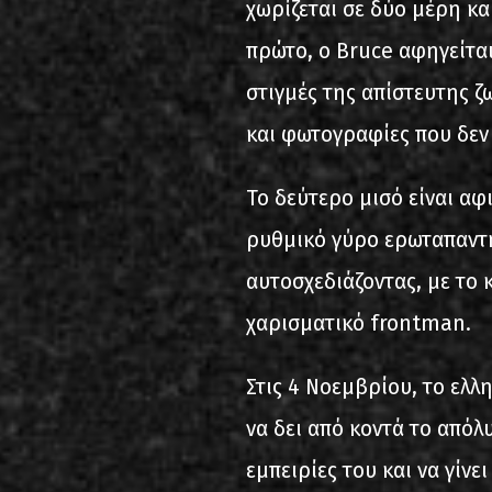
χωρίζεται σε δύο μέρη κα
πρώτο, ο Bruce αφηγείτα
στιγμές της απίστευτης ζ
και φωτογραφίες που δεν 
Το δεύτερο μισό είναι αφ
ρυθμικό γύρο ερωταπαντή
αυτοσχεδιάζοντας, με το 
χαρισματικό frontman.
Στις 4 Νοεμβρίου, το ελλη
να δει από κοντά το απόλ
εμπειρίες του και να γίν