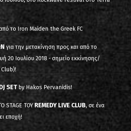
από το Iron Maiden the Greek FC
ΩΝ
για την μετακίνηση προς και από το
υή 20 Ιουλίου 2018 - σημείο εκκίνησης/
Club)!
DJ SET
by Hakos Pervanidis!
REMEDY LIVE CLUB
ΣΤΟ STAGE ΤΟΥ
, σε ένα
ει εποχή!