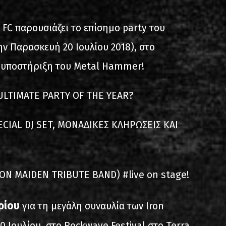
s
List of recordings
 FC παρουσιάζει το επίσημο party του
την Παρασκευή 20 Ιουλίου 2018), στο
ν υποστήριξη του Metal Hammer!
ULTIMATE PARTY OF THE YEAR?
ECIAL DJ SET, ΜΟΝΑΔΙΚΕΣ ΚΛΗΡΩΣΕΙΣ ΚΑΙ
dium
RON MAIDEN TRIBUTE BAND) #live on stage!
ρίου
για τη μεγάλη συναυλία των Iron
 Ιουλίου, στο Rockwave Festival στο Terra