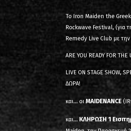
2000-11-10 Agios Kosma
To Iron Maiden the Greek
2005-06-21 Malakasa
Rockwave Festival, (για 
2008-08-02 Malakasa
Remedy Live Club με τη
2011-06-17 Malakasa
ARE YOU READY FOR THE 
2018-07-20 Malakasa
LIVE ΟΝ STAGE SHOW, SP
2022-07-16 Olympic Sta
ΔΩΡΑ!
MAIDENANCE
και... οι
(I
ΚΛΗΡΩΣΗ 1 Εισιτη
και...
Maiden, την Παρασκευή 20