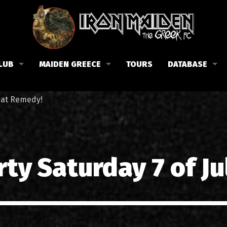
LUB
MAIDEN GREECE
TOURS
DATABASE
the Fan Club
Concerts in Greece
Members
y at Remedy!
lub news
Posters
Biography
events
Tickets
Discography
List of songs in Greece
Lyrics
ty Saturday 7 of Ju
Photos in Greece
1988-09-13 Nea Filadelfi
Reviews
1998-09-04 Likavittos
Interviews
1999-10-01 Peristeri
Articles