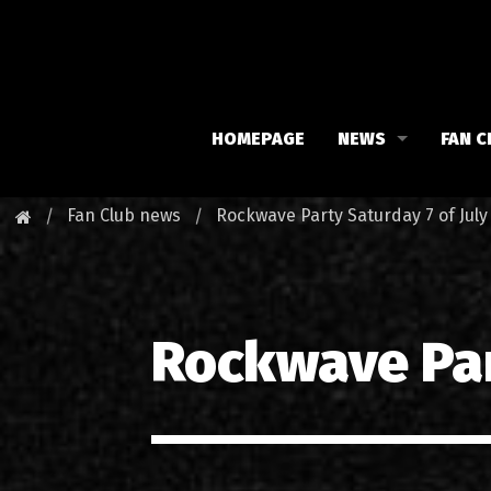
HOMEPAGE
NEWS
FAN C
Iron Maiden
Meet 
Fan Club news
Rockwave Party Saturday 7 of Jul
Maiden family
Fan C
Fan Club
Our 
Rockwave Par