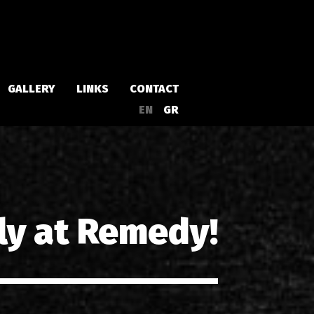
GALLERY
LINKS
CONTACT
EN
GR
Albums
Singles
ly at Remedy!
a
Compilations
Live
EPs