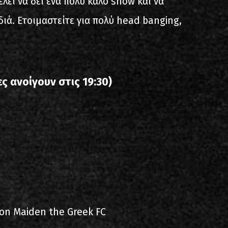
λει να δει ένα πολύ καλό show και να
ιά. Ετοιμαστείτε για πολύ head banging,
ς ανοίγουν στις 19:30)
ron Maiden the Greek FC