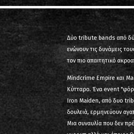
2000-11-10 Agios Kosma
2005-06-21 Malakasa
Δύο tribute bands από 
2008-08-02 Malakasa
ενώνουν τις δυνάμεις του
2011-06-17 Malakasa
τον πιο απαιτητικό ακροα
2018-07-20 Malakasa
Μindcrime Empire και Ma
2022-07-16 Olympic Sta
Κύτταρο. Ένα event "φόρ
Iron Maiden, από δυο tri
δουλειά, ερμηνεύουν αγα
Μια συναυλία που δεν πρέ