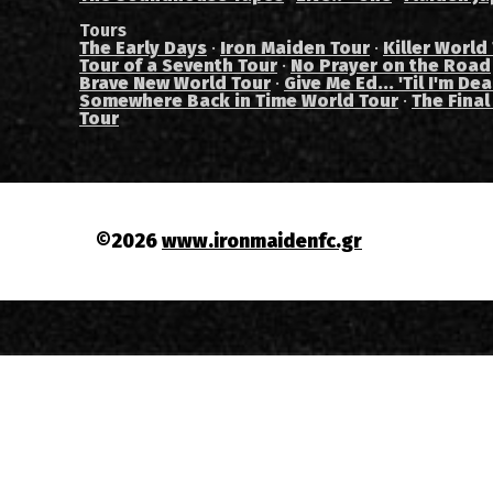
Tours
The Early Days
·
Iron Maiden Tour
·
Killer World
Tour of a Seventh Tour
·
No Prayer on the Road
Brave New World Tour
·
Give Me Ed... 'Til I'm De
Somewhere Back in Time World Tour
·
The Final
Tour
©2026
www.ironmaidenfc.gr