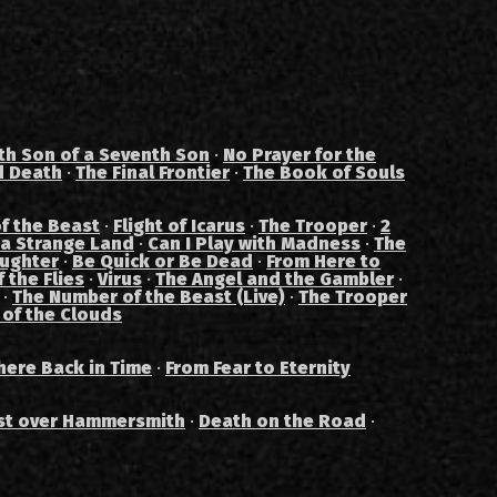
th Son of a Seventh Son
·
No Prayer for the
d Death
·
The Final Frontier
·
The Book of Souls
f the Beast
·
Flight of Icarus
·
The Trooper
·
2
 a Strange Land
·
Can I Play with Madness
·
The
aughter
·
Be Quick or Be Dead
·
From Here to
 the Flies
·
Virus
·
The Angel and the Gambler
·
·
The Number of the Beast (Live)
·
The Trooper
 of the Clouds
ere Back in Time
·
From Fear to Eternity
st over Hammersmith
·
Death on the Road
·