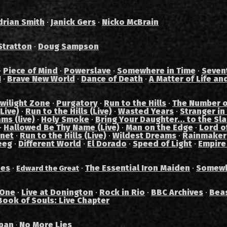
drian Smith
·
Janick Gers
·
Nicko McBrain
Stratton
·
Doug Sampson
·
Piece of Mind
·
Powerslave
·
Somewhere in Time
·
Seven
I
·
Brave New World
·
Dance of Death
·
A Matter of Life an
wilight Zone
·
Purgatory
·
Run to the Hills
·
The Number o
Live)
·
Run to the Hills (Live)
·
Wasted Years
·
Stranger in
ams (live)
·
Holy Smoke
·
Bring Your Daughter... to the Sl
·
Hallowed Be Thy Name (Live)
·
Man on the Edge
·
Lord of
anet
·
Run to the Hills (Live)
·
Wildest Dreams
·
Rainmaker
eeg
·
Different World
·
El Dorado
·
Speed of Light
·
Empire
des
·
·
The Essential Iron Maiden
·
Somewh
Edward the Great
 One
·
Live at Donington
·
Rock in Rio
·
BBC Archives
·
Bea
Book of Souls: Live Chapter
pan
No More Lies
·