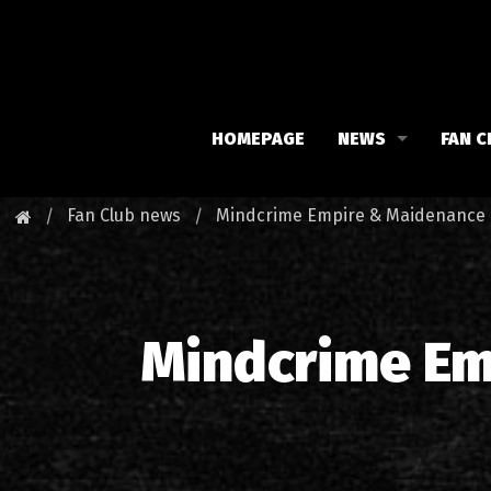
HOMEPAGE
NEWS
FAN C
Iron Maiden
Meet 
Fan Club news
Mindcrime Empire & Maidenance T
Maiden family
Fan C
Fan Club
Our 
Mindcrime Em