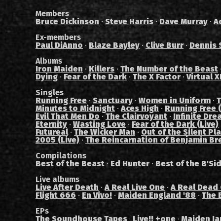
Members
Bruce Dickinson
·
Steve Harris
·
Dave Murray
·
A
Ex-members
Paul DiAnno
·
Blaze Bayley
·
Clive Burr
·
Dennis 
Albums
Iron Maiden
·
Killers
·
The Number of the Beast
Dying
·
Fear of the Dark
·
The X Factor
·
Virtual X
Singles
Running Free
·
Sanctuary
·
Women in Uniform
·
T
Minutes to Midnight
·
Aces High
·
Running Free (
Evil That Men Do
·
The Clairvoyant
·
Infinite Dre
Eternity
·
Wasting Love
·
Fear of the Dark (Live)
Futureal
·
The Wicker Man
·
Out of the Silent Pl
2005 (Live)
·
The Reincarnation of Benjamin Br
Compilations
Best of the Beast
·
Ed Hunter
·
Best of the B'Si
Live albums
Live After Death
·
A Real Live One
·
A Real Dead
Flight 666
·
En Vivo!
·
Maiden England '88
·
The 
EPs
The Soundhouse Tapes
Live!! +one
Maiden Ja
·
·