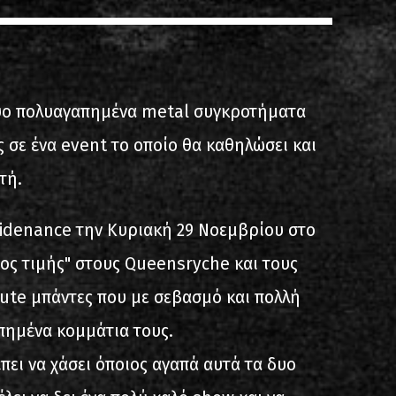
s
List of recordings
δύο πολυαγαπημένα metal συγκροτήματα
ς σε ένα event το οποίο θα καθηλώσει και
τή.
idenance την Κυριακή 29 Νοεμβρίου στο
dium
ος τιμής" στους Queensryche και τους
bute μπάντες που με σεβασμό και πολλή
πημένα κομμάτια τους.
πει να χάσει όποιος αγαπά αυτά τα δυο