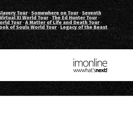
Slavery Tour
·
Somewhere on Tour
·
Seventh
Virtual XI World Tour
·
The Ed Hunter Tour
·
orld Tour
·
A Matter of Life and Death Tour
·
ook of Souls World Tour
·
Legacy of the Beast