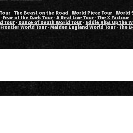
 Tour
·
The Beast on the Road
·
World Piece Tour
·
World 
·
Fear of the Dark Tour
·
A Real Live Tour
·
The X Factour
·
ad Tour
·
Dance of Death World Tour
·
Eddie Rips Up the W
 Frontier World Tour
·
Maiden England World Tour
·
The B