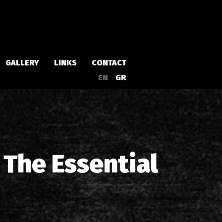
GALLERY
LINKS
CONTACT
EN
GR
Albums
Singles
The Essential
a
Compilations
Live
EPs