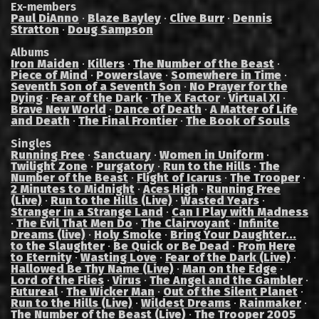
Ex-members
Paul DiAnno
·
Blaze Bayley
·
Clive Burr
·
Dennis
Stratton
·
Doug Sampson
Albums
Iron Maiden
·
Killers
·
The Number of the Beast
·
Piece of Mind
·
Powerslave
·
Somewhere in Time
·
Seventh Son of a Seventh Son
·
No Prayer for the
Dying
·
Fear of the Dark
·
The X Factor
·
Virtual XI
·
Brave New World
·
Dance of Death
·
A Matter of Life
and Death
·
The Final Frontier
·
The Book of Souls
Singles
Running Free
·
Sanctuary
·
Women in Uniform
·
Twilight Zone
·
Purgatory
·
Run to the Hills
·
The
Number of the Beast
·
Flight of Icarus
·
The Trooper
·
2 Minutes to Midnight
·
Aces High
·
Running Free
(Live)
·
Run to the Hills (Live)
·
Wasted Years
·
Stranger in a Strange Land
·
Can I Play with Madness
·
The Evil That Men Do
·
The Clairvoyant
·
Infinite
Dreams (live)
·
Holy Smoke
·
Bring Your Daughter...
to the Slaughter
·
Be Quick or Be Dead
·
From Here
to Eternity
·
Wasting Love
·
Fear of the Dark (Live)
·
Hallowed Be Thy Name (Live)
·
Man on the Edge
·
Lord of the Flies
·
Virus
·
The Angel and the Gambler
·
Futureal
·
The Wicker Man
·
Out of the Silent Planet
·
Run to the Hills (Live)
·
Wildest Dreams
·
Rainmaker
·
The Number of the Beast (Live)
·
The Trooper 2005