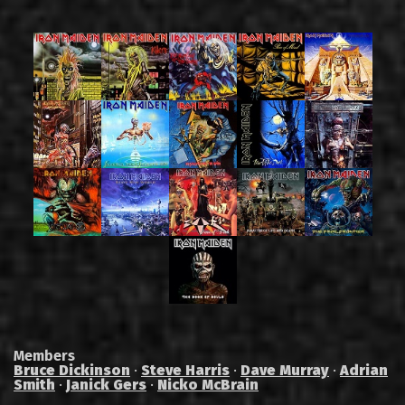
Members
Bruce Dickinson
·
Steve Harris
·
Dave Murray
·
Adrian
Smith
·
Janick Gers
·
Nicko McBrain