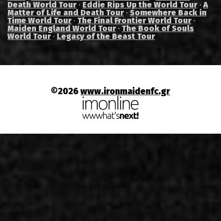
Death World Tour
·
Eddie Rips Up the World Tour
·
A
Matter of Life and Death Tour
·
Somewhere Back in
Time World Tour
·
The Final Frontier World Tour
·
Maiden England World Tour
·
The Book of Souls
World Tour
·
Legacy of the Beast Tour
©2026
www.ironmaidenfc.gr