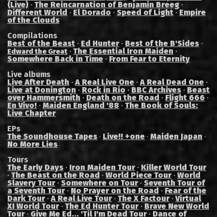
(Live)
·
The Reincarnation of Benjamin Breeg
·
Different World
·
El Dorado
·
Speed of Light
·
Empire
of the Clouds
Compilations
Best of the Beast
·
Ed Hunter
·
Best of the B'Sides
·
·
The Essential Iron Maiden
·
Edward the Great
Somewhere Back in Time
·
From Fear to Eternity
Live albums
Live After Death
·
A Real Live One
·
A Real Dead One
·
Live at Donington
·
Rock in Rio
·
BBC Archives
·
Beast
over Hammersmith
·
Death on the Road
·
Flight 666
·
En Vivo!
·
Maiden England '88
·
The Book of Souls:
Live Chapter
EPs
The Soundhouse Tapes
Live!! +one
Maiden Japan
·
·
·
No More Lies
Tours
The Early Days
·
Iron Maiden Tour
·
Killer World Tour
·
The Beast on the Road
·
World Piece Tour
·
World
Slavery Tour
·
Somewhere on Tour
·
Seventh Tour of
a Seventh Tour
·
No Prayer on the Road
·
Fear of the
Dark Tour
·
A Real Live Tour
·
The X Factour
·
Virtual
XI World Tour
·
The Ed Hunter Tour
·
Brave New World
Tour
·
Give Me Ed... 'Til I'm Dead Tour
·
Dance of