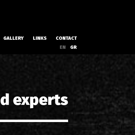
GALLERY
LINKS
CONTACT
EN
GR
Albums
Singles
nd experts
a
Compilations
Live
EPs