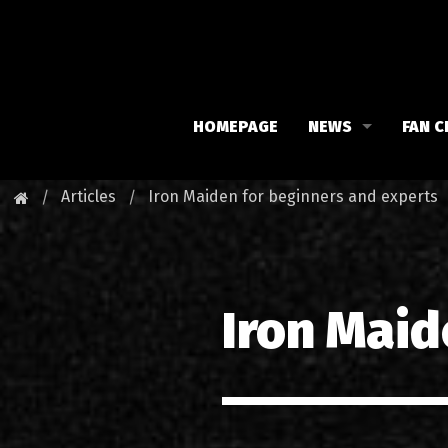
HOMEPAGE
NEWS
FAN C
Iron Maiden
Meet 
Articles
Iron Maiden for beginners and experts
Maiden family
Fan C
Fan Club
Our 
Iron Maid