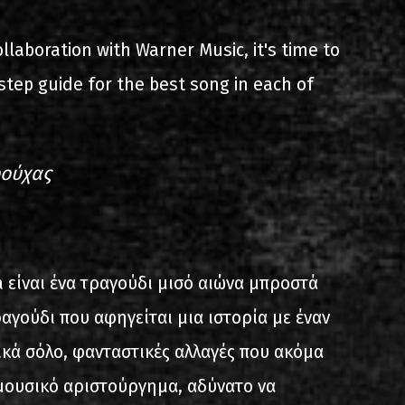
s
List of recordings
llaboration with Warner Music, it's time to
step guide for the best song in each of
ρούχας
dium
 είναι ένα τραγούδι μισό αιώνα μπροστά
ραγούδι που αφηγείται μια ιστορία με έναν
ικά σόλο, φανταστικές αλλαγές που ακόμα
 μουσικό αριστούργημα, αδύνατο να