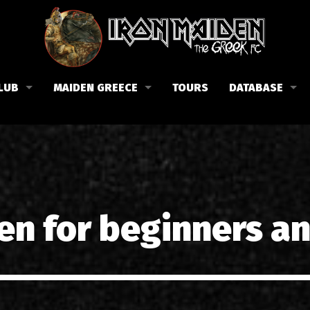
LUB
MAIDEN GREECE
TOURS
DATABASE
the Fan Club
Concerts in Greece
Members
lub news
Posters
Biography
events
Tickets
Discography
List of songs in Greece
Lyrics
en for beginners a
Photos in Greece
1988-09-13 Nea Filadelfi
Reviews
1998-09-04 Likavittos
Interviews
1999-10-01 Peristeri
Articles