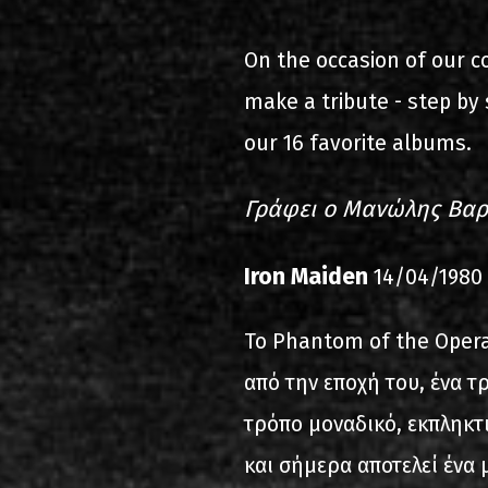
2000-11-10 Agios Kosma
On the occasion of our co
2005-06-21 Malakasa
make a tribute - step by 
2008-08-02 Malakasa
our 16 favorite albums.
2011-06-17 Malakasa
Γράφει ο Μανώλης Βα
2018-07-20 Malakasa
Iron Maiden
14/04/1980
2022-07-16 Olympic Sta
Το Phantom of the Opera
από την εποχή του, ένα τ
τρόπο μοναδικό, εκπληκτ
και σήμερα αποτελεί ένα