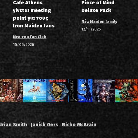
Cafe Athens
Piece of Mind
γίνεται meeting
Deluxe Pack
point για τους
Νέα Maiden family
Iron Maiden fans
12/11/2025
Νέα του Fan Club
15/05/2026
drian Smith
·
Janick Gers
·
Nicko McBrain