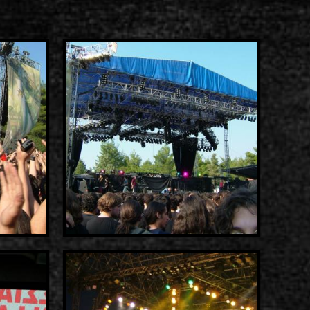
ίστα ηχογραφήσεων
ιο