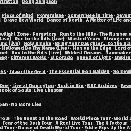
Stratton
·
Doug Sampson
·
Piece of Mind
·
Powerslave
·
Somewhere in Time
·
Seven
I
·
Brave New World
·
Dance of Death
·
A Matter of Life an
wilight Zone
·
Purgatory
·
Run to the Hills
·
The Number o
Live)
·
Run to the Hills (Live)
·
Wasted Years
·
Stranger in
ams (live)
·
Holy Smoke
·
Bring Your Daughter... to the Sl
·
Hallowed Be Thy Name (Live)
·
Man on the Edge
·
Lord of
anet
·
Run to the Hills (Live)
·
Wildest Dreams
·
Rainmaker
eeg
·
Different World
·
El Dorado
·
Speed of Light
·
Empire
des
·
·
The Essential Iron Maiden
·
Somewh
Edward the Great
 One
·
Live at Donington
·
Rock in Rio
·
BBC Archives
·
Bea
Book of Souls: Live Chapter
pan
No More Lies
·
 Tour
·
The Beast on the Road
·
World Piece Tour
·
World 
·
Fear of the Dark Tour
·
A Real Live Tour
·
The X Factour
·
ad Tour
·
Dance of Death World Tour
·
Eddie Rips Up the W