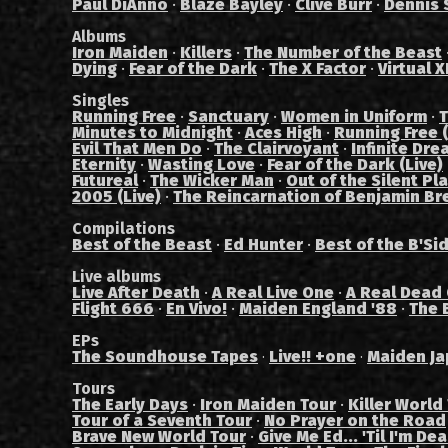
Paul DiAnno
·
Blaze Bayley
·
Clive Burr
·
Dennis 
Albums
Iron Maiden
·
Killers
·
The Number of the Beast
Dying
·
Fear of the Dark
·
The X Factor
·
Virtual X
Singles
Running Free
·
Sanctuary
·
Women in Uniform
·
T
Minutes to Midnight
·
Aces High
·
Running Free (
Evil That Men Do
·
The Clairvoyant
·
Infinite Dre
Eternity
·
Wasting Love
·
Fear of the Dark (Live)
Futureal
·
The Wicker Man
·
Out of the Silent Pl
2005 (Live)
·
The Reincarnation of Benjamin Br
Compilations
Best of the Beast
·
Ed Hunter
·
Best of the B'Si
Live albums
Live After Death
·
A Real Live One
·
A Real Dead
Flight 666
·
En Vivo!
·
Maiden England '88
·
The 
EPs
The Soundhouse Tapes
Live!! +one
Maiden Ja
·
·
Tours
The Early Days
·
Iron Maiden Tour
·
Killer World
Tour of a Seventh Tour
·
No Prayer on the Road
Brave New World Tour
·
Give Me Ed... 'Til I'm De