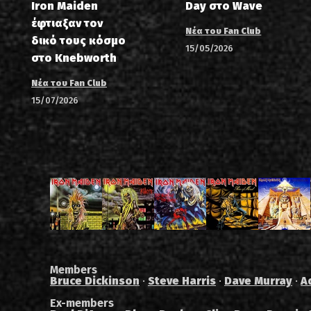
Iron Maiden
Day στο Wave
έφτιαξαν τον
Νέα του Fan Club
δικό τους κόσμο
15/05/2026
στο Knebworth
Νέα του Fan Club
15/07/2026
Members
Bruce Dickinson
·
Steve Harris
·
Dave Murray
·
A
Ex-members