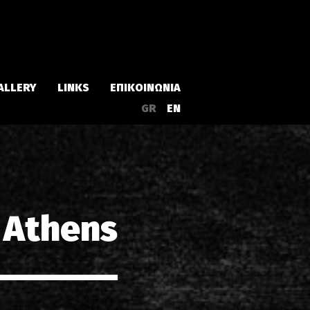
ALLERY
LINKS
ΕΠΙΚΟΙΝΩΝΙΑ
GR
EN
Άλμπουμ
Singles
 Athens
α
Συλλογές
Live
EPs