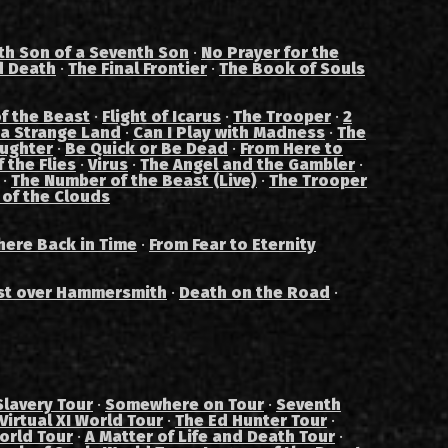
th Son of a Seventh Son
·
No Prayer for the
d Death
·
The Final Frontier
·
The Book of Souls
f the Beast
·
Flight of Icarus
·
The Trooper
·
2
 a Strange Land
·
Can I Play with Madness
·
The
aughter
·
Be Quick or Be Dead
·
From Here to
 the Flies
·
Virus
·
The Angel and the Gambler
·
·
The Number of the Beast (Live)
·
The Trooper
 of the Clouds
ere Back in Time
·
From Fear to Eternity
st over Hammersmith
·
Death on the Road
·
Slavery Tour
·
Somewhere on Tour
·
Seventh
Virtual XI World Tour
·
The Ed Hunter Tour
·
orld Tour
·
A Matter of Life and Death Tour
·