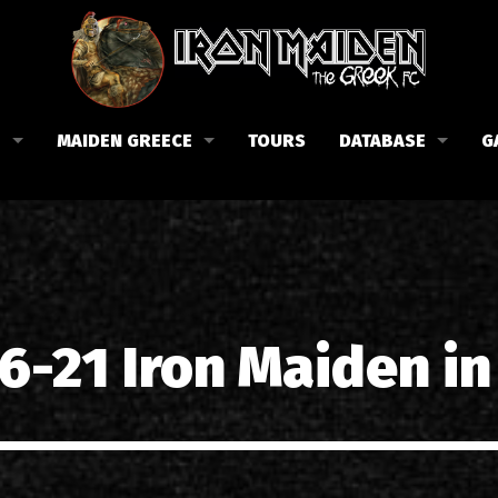
B
MAIDEN GREECE
TOURS
DATABASE
G
 το Fan Club
Συναυλίες στην Ελλάδα
Μέλη
Fan Club
Αφίσες
Βιογραφία
ώσεις μας
Εισιτήρια
Δισκογραφία
Λίστα τραγουδιών στην Ελλάδα
Στίχοι
6-21 Iron Maiden in
Φωτογραφίες στην Ελλάδα
1988-09-13 Νέα Φιλαδέλφει
Κριτικές
1998-09-04 Λυκαβηττός
Συνεντεύξεις
1999-10-01 Περιστέρι
Αρθρογραφία