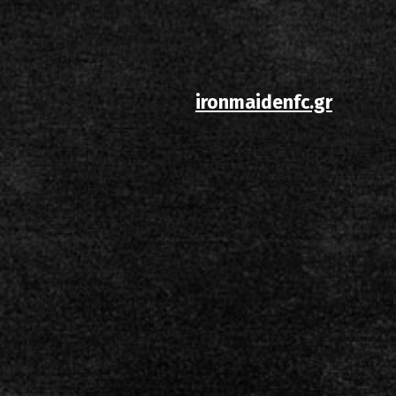
ίστα ηχογραφήσεων
ironmaidenfc.gr
ιο