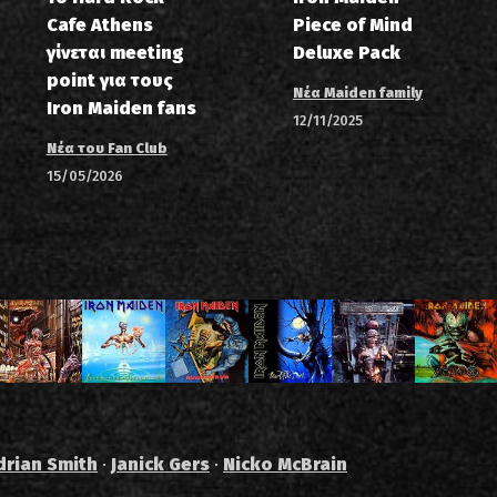
Cafe Athens
Piece of Mind
γίνεται meeting
Deluxe Pack
point για τους
Νέα Maiden family
Iron Maiden fans
12/11/2025
Νέα του Fan Club
15/05/2026
drian Smith
·
Janick Gers
·
Nicko McBrain