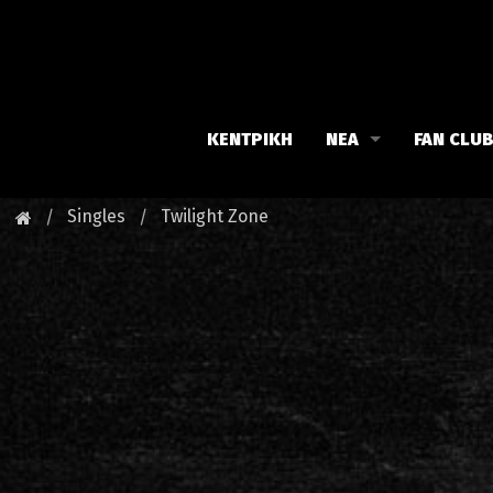
ΚΕΝΤΡΙΚΗ
ΝΕΑ
FAN CLU
Iron Maiden
Γνωρίστε
Singles
Twilight Zone
Maiden family
Νέα του 
Fan Club
Οι εκδηλ