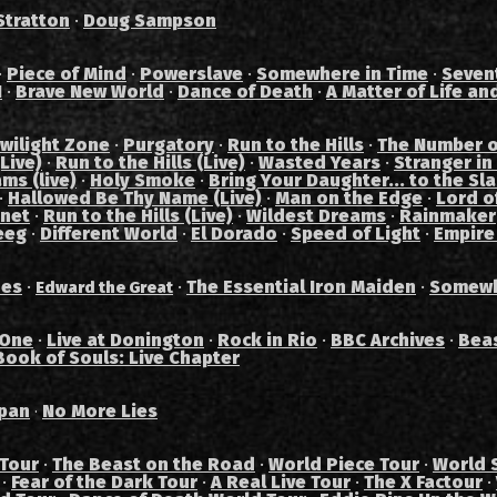
Stratton
·
Doug Sampson
·
Piece of Mind
·
Powerslave
·
Somewhere in Time
·
Seven
I
·
Brave New World
·
Dance of Death
·
A Matter of Life an
wilight Zone
·
Purgatory
·
Run to the Hills
·
The Number o
Live)
·
Run to the Hills (Live)
·
Wasted Years
·
Stranger in
ams (live)
·
Holy Smoke
·
Bring Your Daughter... to the Sl
·
Hallowed Be Thy Name (Live)
·
Man on the Edge
·
Lord of
anet
·
Run to the Hills (Live)
·
Wildest Dreams
·
Rainmaker
eeg
·
Different World
·
El Dorado
·
Speed of Light
·
Empire
des
·
·
The Essential Iron Maiden
·
Somewh
Edward the Great
 One
·
Live at Donington
·
Rock in Rio
·
BBC Archives
·
Bea
Book of Souls: Live Chapter
pan
No More Lies
·
 Tour
·
The Beast on the Road
·
World Piece Tour
·
World 
·
Fear of the Dark Tour
·
A Real Live Tour
·
The X Factour
·