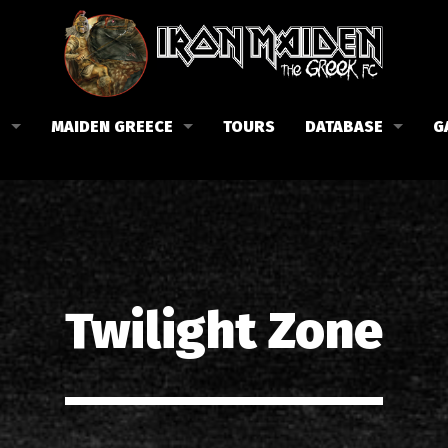
B
MAIDEN GREECE
TOURS
DATABASE
G
 το Fan Club
Συναυλίες στην Ελλάδα
Μέλη
Fan Club
Αφίσες
Βιογραφία
ώσεις μας
Εισιτήρια
Δισκογραφία
Λίστα τραγουδιών στην Ελλάδα
Στίχοι
Twilight Zone
Φωτογραφίες στην Ελλάδα
1988-09-13 Νέα Φιλαδέλφει
Κριτικές
1998-09-04 Λυκαβηττός
Συνεντεύξεις
1999-10-01 Περιστέρι
Αρθρογραφία