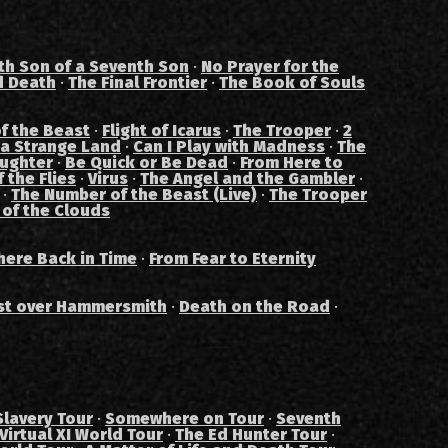
th Son of a Seventh Son
·
No Prayer for the
d Death
·
The Final Frontier
·
The Book of Souls
f the Beast
·
Flight of Icarus
·
The Trooper
·
2
 a Strange Land
·
Can I Play with Madness
·
The
aughter
·
Be Quick or Be Dead
·
From Here to
 the Flies
·
Virus
·
The Angel and the Gambler
·
·
The Number of the Beast (Live)
·
The Trooper
 of the Clouds
ere Back in Time
·
From Fear to Eternity
st over Hammersmith
·
Death on the Road
·
Slavery Tour
·
Somewhere on Tour
·
Seventh
Virtual XI World Tour
·
The Ed Hunter Tour
·