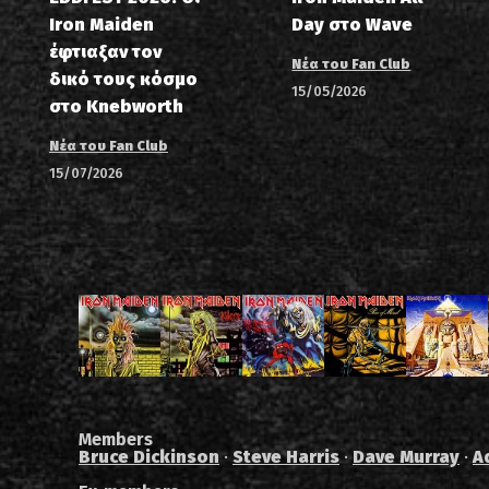
Iron Maiden
Day στο Wave
έφτιαξαν τον
Νέα του Fan Club
δικό τους κόσμο
15/05/2026
στο Knebworth
Νέα του Fan Club
15/07/2026
Members
Bruce Dickinson
·
Steve Harris
·
Dave Murray
·
A