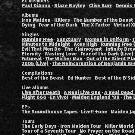
Ex-members
Paul DiAnno
·
Blaze Bayley
·
Clive Burr
·
Dennis 
Albums
Iron Maiden
·
Killers
·
The Number of the Beast
Dying
·
Fear of the Dark
·
The X Factor
·
Virtual X
Singles
Running Free
·
Sanctuary
·
Women in Uniform
·
T
Minutes to Midnight
·
Aces High
·
Running Free (
Evil That Men Do
·
The Clairvoyant
·
Infinite Dre
Eternity
·
Wasting Love
·
Fear of the Dark (Live)
Futureal
·
The Wicker Man
·
Out of the Silent Pl
2005 (Live)
·
The Reincarnation of Benjamin Br
Compilations
Best of the Beast
·
Ed Hunter
·
Best of the B'Si
Live albums
Live After Death
·
A Real Live One
·
A Real Dead
Flight 666
·
En Vivo!
·
Maiden England '88
·
The 
EPs
The Soundhouse Tapes
Live!! +one
Maiden Ja
·
·
Tours
The Early Days
·
Iron Maiden Tour
·
Killer World
Tour of a Seventh Tour
·
No Prayer on the Road