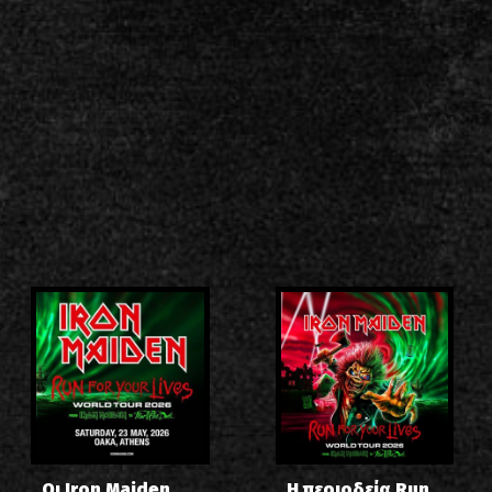
Οι Iron Maiden
Η περιοδεία Run