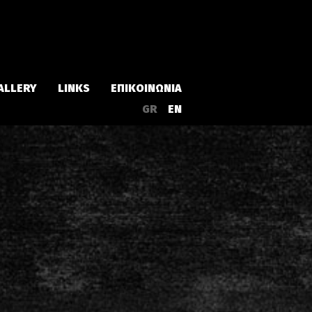
ALLERY
LINKS
ΕΠΙΚΟΙΝΩΝΙΑ
GR
EN
Άλμπουμ
Singles
α
Συλλογές
Live
EPs