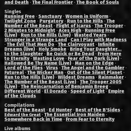
and Death
·
The Final Frontier
·
The Book of Souls
Singles
Running Free
·
Sanctuary
·
Women in Uniform
·
Twilight Zone
·
Purgatory
·
Run to the Hills
·
The
Number of the Beast
·
Flight of Icarus
·
The Trooper
·
2 Minutes to Midnight
·
Aces High
·
Running Free
(Live)
·
Run to the Hills (Live)
·
Wasted Years
·
Stranger in a Strange Land
·
Can I Play with Madness
·
The Evil That Men Do
·
The Clairvoyant
·
Infinite
Dreams (live)
·
Holy Smoke
·
Bring Your Daughter...
to the Slaughter
·
Be Quick or Be Dead
·
From Here
to Eternity
·
Wasting Love
·
Fear of the Dark (Live)
·
Hallowed Be Thy Name (Live)
·
Man on the Edge
·
Lord of the Flies
·
Virus
·
The Angel and the Gambler
·
Futureal
·
The Wicker Man
·
Out of the Silent Planet
·
Run to the Hills (Live)
·
Wildest Dreams
·
Rainmaker
·
The Number of the Beast (Live)
·
The Trooper 2005
(Live)
·
The Reincarnation of Benjamin Breeg
·
Different World
·
El Dorado
·
Speed of Light
·
Empire
of the Clouds
Compilations
Best of the Beast
·
Ed Hunter
·
Best of the B'Sides
·
·
The Essential Iron Maiden
·
Edward the Great
Somewhere Back in Time
·
From Fear to Eternity
Live albums