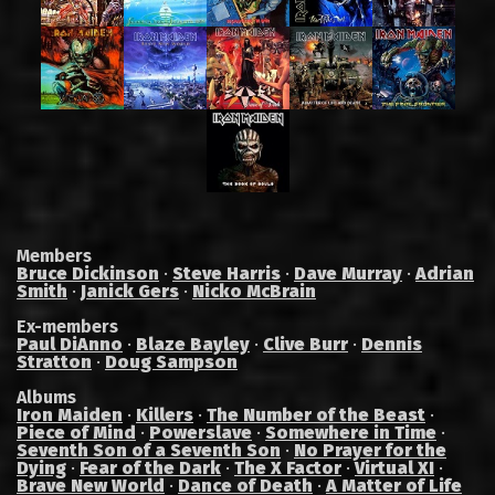
Members
Bruce Dickinson
·
Steve Harris
·
Dave Murray
·
Adrian
Smith
·
Janick Gers
·
Nicko McBrain
Ex-members
Paul DiAnno
·
Blaze Bayley
·
Clive Burr
·
Dennis
Stratton
·
Doug Sampson
Albums
Iron Maiden
·
Killers
·
The Number of the Beast
·
Piece of Mind
·
Powerslave
·
Somewhere in Time
·
Seventh Son of a Seventh Son
·
No Prayer for the
Dying
·
Fear of the Dark
·
The X Factor
·
Virtual XI
·
Brave New World
·
Dance of Death
·
A Matter of Life