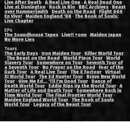
Live After Death
·
A Real Live One
·
A Real Dead One
·
Live at Donington
·
Rock in Rio
·
BBC Archives
·
Beast
over Hammersmith
·
Death on the Road
·
Flight 666
·
En Vivo!
·
Maiden England '88
·
The Book of Souls:
Live Chapter
EPs
The Soundhouse Tapes
Live!! +one
Maiden Japan
·
·
·
No More Lies
Tours
The Early Days
·
Iron Maiden Tour
·
Killer World Tour
·
The Beast on the Road
·
World Piece Tour
·
World
Slavery Tour
·
Somewhere on Tour
·
Seventh Tour of
a Seventh Tour
·
No Prayer on the Road
·
Fear of the
Dark Tour
·
A Real Live Tour
·
The X Factour
·
Virtual
XI World Tour
·
The Ed Hunter Tour
·
Brave New World
Tour
·
Give Me Ed... 'Til I'm Dead Tour
·
Dance of
Death World Tour
·
Eddie Rips Up the World Tour
·
A
Matter of Life and Death Tour
·
Somewhere Back in
Time World Tour
·
The Final Frontier World Tour
·
Maiden England World Tour
·
The Book of Souls
World Tour
·
Legacy of the Beast Tour