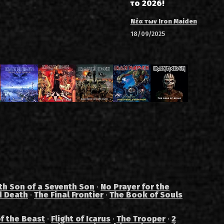
το 2026!
Νέα των Iron Maiden
18/09/2025
th Son of a Seventh Son
·
No Prayer for the
d Death
·
The Final Frontier
·
The Book of Souls
f the Beast
·
Flight of Icarus
·
The Trooper
·
2