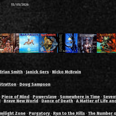
15/05/2026
drian Smith
·
Janick Gers
·
Nicko McBrain
Stratton
·
Doug Sampson
·
Piece of Mind
·
Powerslave
·
Somewhere in Time
·
Seven
I
·
Brave New World
·
Dance of Death
·
A Matter of Life an
wilight Zone
·
Purgatory
·
Run to the Hills
·
The Number o