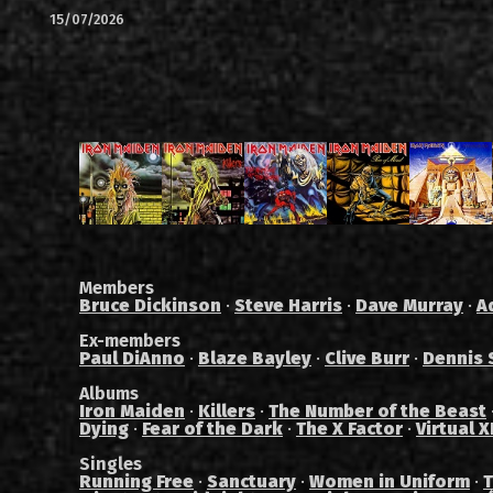
15/07/2026
Members
Bruce Dickinson
·
Steve Harris
·
Dave Murray
·
A
Ex-members
Paul DiAnno
·
Blaze Bayley
·
Clive Burr
·
Dennis 
Albums
Iron Maiden
·
Killers
·
The Number of the Beast
Dying
·
Fear of the Dark
·
The X Factor
·
Virtual X
Singles
Running Free
·
Sanctuary
·
Women in Uniform
·
T