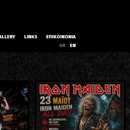
ALLERY
LINKS
ΕΠΙΚΟΙΝΩΝΙΑ
GR
EN
Άλμπουμ
Singles
α
Συλλογές
Live
EPs