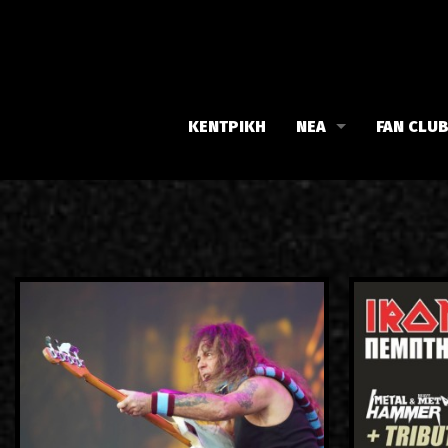
ΚΕΝΤΡΙΚΗ
ΝΕΑ
FAN CLU
Iron Maiden
Γνωρίστε
Maiden family
Νέα του 
Fan Club
Οι εκδηλ