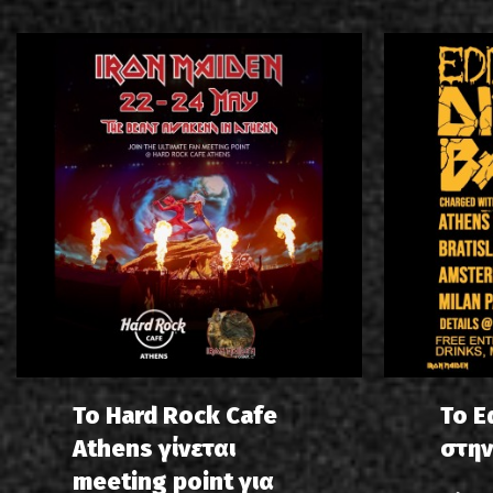
Το Hard Rock Cafe
Το E
Athens γίνεται
στην
meeting point για