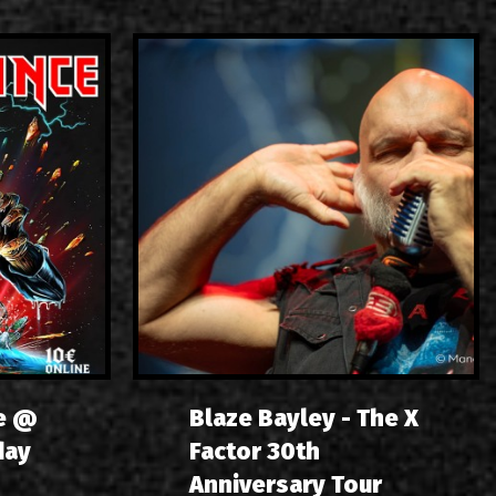
e @
Blaze Bayley - The X
day
Factor 30th
Anniversary Tour