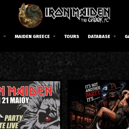
B
MAIDEN GREECE
TOURS
DATABASE
G
 το Fan Club
Συναυλίες στην Ελλάδα
Μέλη
Fan Club
Αφίσες
Βιογραφία
ώσεις μας
Εισιτήρια
Δισκογραφία
Λίστα τραγουδιών στην Ελλάδα
Στίχοι
Φωτογραφίες στην Ελλάδα
1988-09-13 Νέα Φιλαδέλφει
Κριτικές
1998-09-04 Λυκαβηττός
Συνεντεύξεις
1999-10-01 Περιστέρι
Αρθρογραφία