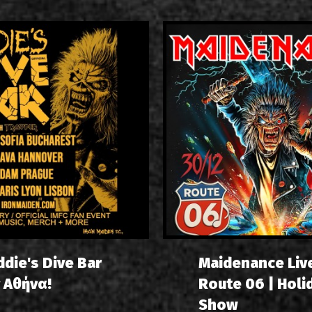
ddie's Dive Bar
Maidenance Liv
 Αθήνα!
Route 06 | Holi
Show