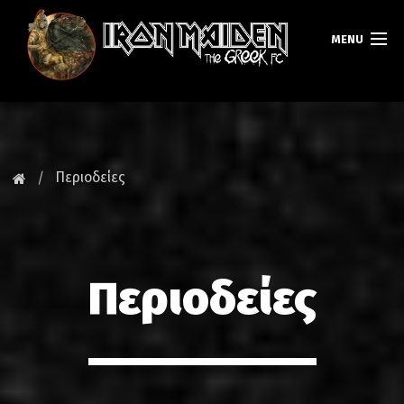
MENU
ΚΕΝΤΡΙΚΗ
ΝΕΑ
Περιοδείες
FAN CLUB
MAIDEN GREECE
Περιοδείες
TOURS
DATABASE
GALLERY