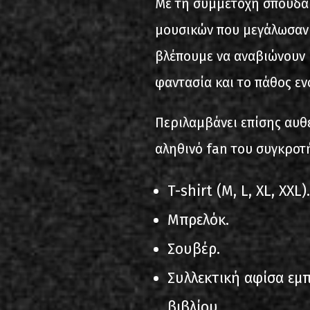
Με τη συμμετοχή σπουδα
μουσικών που μεγάλωσαν μ
βλέπουμε να αναβιώνουν μ
φαντασία και το πάθος εν
Περιλαμβάνει επίσης αυθ
αληθινό fan του συγκροτ
T-shirt (M, L, XL, XXL).
Μπρελόκ.
Σουβέρ.
Συλλεκτική αφίσα εμ
βιβλίου.