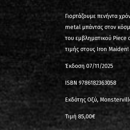
2000-11-10 Άγιος Κοσμάς
Λ
Γιορτάζουμε πενήντα χρό
2005-06-21 Μαλακάσα
metal μπάντας στον κόσμ
2008-08-02 Μαλακάσα
του εμβληματικού Piece 
τιμής στους Iron Maiden!
2011-06-17 Μαλακάσα
2018-07-20 Μαλακάσα
Έκδοση 07/11/2025
2022-07-16 Ολυμπιακό Στάδ
ISBN 9786182363058
Εκδότης Οξύ, Monstervill
Τιμή 85,00€