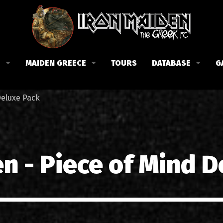
B
MAIDEN GREECE
TOURS
DATABASE
G
 το Fan Club
Συναυλίες στην Ελλάδα
Μέλη
Deluxe Pack
Fan Club
Αφίσες
Βιογραφία
ώσεις μας
Εισιτήρια
Δισκογραφία
Λίστα τραγουδιών στην Ελλάδα
Στίχοι
n - Piece of Mind 
Φωτογραφίες στην Ελλάδα
1988-09-13 Νέα Φιλαδέλφει
Κριτικές
1998-09-04 Λυκαβηττός
Συνεντεύξεις
1999-10-01 Περιστέρι
Αρθρογραφία