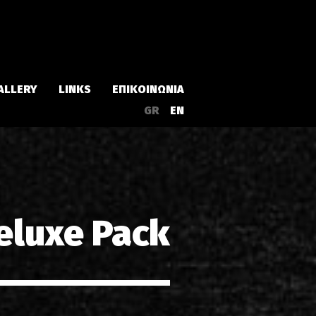
ALLERY
LINKS
ΕΠΙΚΟΙΝΩΝΙΑ
GR
EN
Άλμπουμ
Singles
Deluxe Pack
α
Συλλογές
Live
EPs