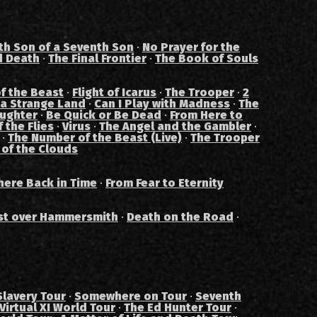
th Son of a Seventh Son
·
No Prayer for the
d Death
·
The Final Frontier
·
The Book of Souls
f the Beast
·
Flight of Icarus
·
The Trooper
·
2
 a Strange Land
·
Can I Play with Madness
·
The
aughter
·
Be Quick or Be Dead
·
From Here to
 the Flies
·
Virus
·
The Angel and the Gambler
·
·
The Number of the Beast (Live)
·
The Trooper
 of the Clouds
ere Back in Time
·
From Fear to Eternity
st over Hammersmith
·
Death on the Road
·
Slavery Tour
·
Somewhere on Tour
·
Seventh
Virtual XI World Tour
·
The Ed Hunter Tour
·