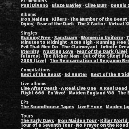
Ex-members
Paul DiAnno
·
Blaze Bayley
·
Clive Burr
·
Dennis 
Albums
Iron Maiden
·
Killers
·
The Number of the Beast
Dying
·
Fear of the Dark
·
The X Factor
·
Virtual X
Singles
Running Free
·
Sanctuary
·
Women in Uniform
·
T
Minutes to Midnight
·
Aces High
·
Running Free (
Evil That Men Do
·
The Clairvoyant
·
Infinite Dre
Eternity
·
Wasting Love
·
Fear of the Dark (Live)
Futureal
·
The Wicker Man
·
Out of the Silent Pl
2005 (Live)
·
The Reincarnation of Benjamin Br
Compilations
Best of the Beast
·
Ed Hunter
·
Best of the B'Si
Live albums
Live After Death
·
A Real Live One
·
A Real Dead
Flight 666
·
En Vivo!
·
Maiden England '88
·
The 
EPs
The Soundhouse Tapes
Live!! +one
Maiden Ja
·
·
Tours
The Early Days
·
Iron Maiden Tour
·
Killer World
Tour of a Seventh Tour
·
No Prayer on the Road