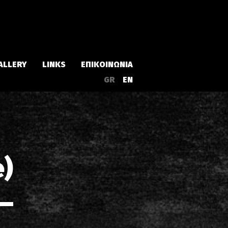
ALLERY
LINKS
ΕΠΙΚΟΙΝΩΝΙΑ
GR
EN
Άλμπουμ
Singles
e)
α
Συλλογές
Live
EPs