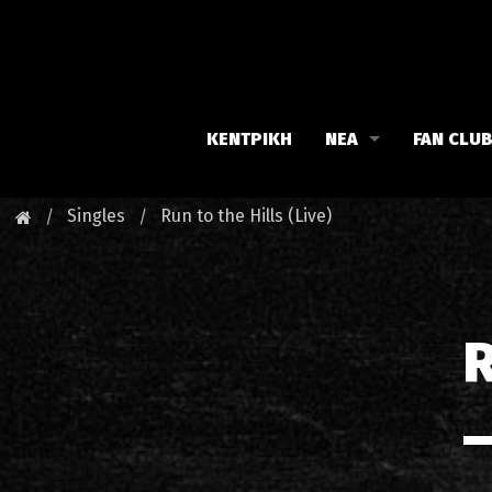
ΚΕΝΤΡΙΚΗ
ΝΕΑ
FAN CLU
Iron Maiden
Γνωρίστε
Singles
Run to the Hills (Live)
Maiden family
Νέα του 
Fan Club
Οι εκδηλ
R