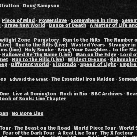
Stratton
·
Doug Sampson
·
Piece of Mind
·
Powerslave
·
Somewhere in Time
·
Seven
I
·
Brave New World
·
Dance of Death
·
A Matter of Life an
wilight Zone
·
Purgatory
·
Run to the Hills
·
The Number o
Live)
·
Run to the Hills (Live)
·
Wasted Years
·
Stranger in
ams (live)
·
Holy Smoke
·
Bring Your Daughter... to the Sl
·
Hallowed Be Thy Name (Live)
·
Man on the Edge
·
Lord of
anet
·
Run to the Hills (Live)
·
Wildest Dreams
·
Rainmaker
eeg
·
Different World
·
El Dorado
·
Speed of Light
·
Empire
des
·
·
The Essential Iron Maiden
·
Somewh
Edward the Great
 One
·
Live at Donington
·
Rock in Rio
·
BBC Archives
·
Bea
Book of Souls: Live Chapter
pan
No More Lies
·
 Tour
·
The Beast on the Road
·
World Piece Tour
·
World 
·
Fear of the Dark Tour
·
A Real Live Tour
·
The X Factour
·