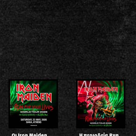
Οι Iron Maiden
Η περιοδεία Run