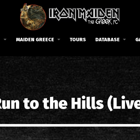
B
MAIDEN GREECE
TOURS
DATABASE
G
 το Fan Club
Συναυλίες στην Ελλάδα
Μέλη
Fan Club
Αφίσες
Βιογραφία
ώσεις μας
Εισιτήρια
Δισκογραφία
Λίστα τραγουδιών στην Ελλάδα
Στίχοι
un to the Hills (Liv
Φωτογραφίες στην Ελλάδα
1988-09-13 Νέα Φιλαδέλφει
Κριτικές
1998-09-04 Λυκαβηττός
Συνεντεύξεις
1999-10-01 Περιστέρι
Αρθρογραφία