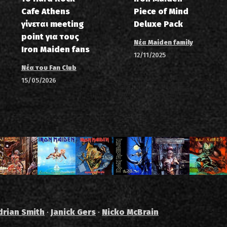
Cafe Athens
Piece of Mind
γίνεται meeting
Deluxe Pack
point για τους
Νέα Maiden family
Iron Maiden fans
12/11/2025
Νέα του Fan Club
15/05/2026
drian Smith
·
Janick Gers
·
Nicko McBrain