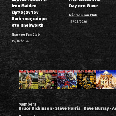
Iron Maiden
Day στο Wave
έφτιαξαν τον
Νέα του Fan Club
δικό τους κόσμο
15/05/2026
στο Knebworth
Νέα του Fan Club
15/07/2026
Members
Bruce Dickinson
·
Steve Harris
·
Dave Murray
·
A