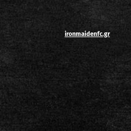
ίστα ηχογραφήσεων
ironmaidenfc.gr
ιο