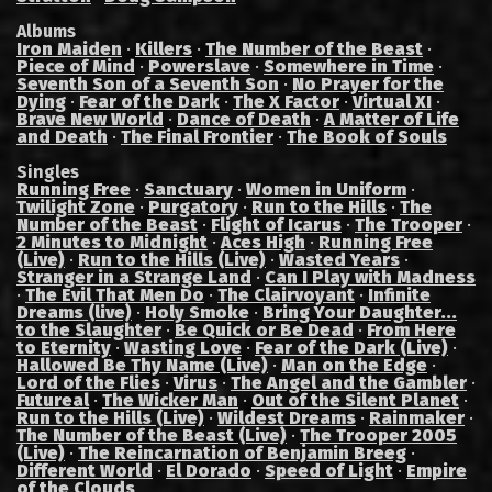
Albums
Iron Maiden
·
Killers
·
The Number of the Beast
·
Piece of Mind
·
Powerslave
·
Somewhere in Time
·
Seventh Son of a Seventh Son
·
No Prayer for the
Dying
·
Fear of the Dark
·
The X Factor
·
Virtual XI
·
Brave New World
·
Dance of Death
·
A Matter of Life
and Death
·
The Final Frontier
·
The Book of Souls
Singles
Running Free
·
Sanctuary
·
Women in Uniform
·
Twilight Zone
·
Purgatory
·
Run to the Hills
·
The
Number of the Beast
·
Flight of Icarus
·
The Trooper
·
2 Minutes to Midnight
·
Aces High
·
Running Free
(Live)
·
Run to the Hills (Live)
·
Wasted Years
·
Stranger in a Strange Land
·
Can I Play with Madness
·
The Evil That Men Do
·
The Clairvoyant
·
Infinite
Dreams (live)
·
Holy Smoke
·
Bring Your Daughter...
to the Slaughter
·
Be Quick or Be Dead
·
From Here
to Eternity
·
Wasting Love
·
Fear of the Dark (Live)
·
Hallowed Be Thy Name (Live)
·
Man on the Edge
·
Lord of the Flies
·
Virus
·
The Angel and the Gambler
·
Futureal
·
The Wicker Man
·
Out of the Silent Planet
·
Run to the Hills (Live)
·
Wildest Dreams
·
Rainmaker
·
The Number of the Beast (Live)
·
The Trooper 2005
(Live)
·
The Reincarnation of Benjamin Breeg
·
Different World
·
El Dorado
·
Speed of Light
·
Empire
of the Clouds