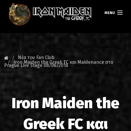
MENU
ΚΕΝΤΡΙΚΗ
ΝΕΑ
Νέα του Fan Club
Iron Maiden the Greek FC και Maidenance στο
Prague Live Stage 08/06/2018
FAN CLUB
MAIDEN GREECE
TOURS
Iron Maiden the
DATABASE
Greek FC και
GALLERY