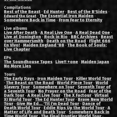
Compilations
Best of the Beast
·
Ed Hunter
·
Best of the B'Sides
·
·
The Essential Iron Maiden
·
Edward the Great
Somewhere Back in Time
·
From Fear to Eternity
Live albums
Live After Death
·
A Real Live One
·
A Real Dead One
·
Live at Donington
·
Rock in Rio
·
BBC Archives
·
Beast
over Hammersmith
·
Death on the Road
·
Flight 666
·
En Vivo!
·
Maiden England '88
·
The Book of Souls:
Live Chapter
EPs
The Soundhouse Tapes
Live!! +one
Maiden Japan
·
·
·
No More Lies
Tours
The Early Days
·
Iron Maiden Tour
·
Killer World Tour
·
The Beast on the Road
·
World Piece Tour
·
World
Slavery Tour
·
Somewhere on Tour
·
Seventh Tour of
a Seventh Tour
·
No Prayer on the Road
·
Fear of the
Dark Tour
·
A Real Live Tour
·
The X Factour
·
Virtual
XI World Tour
·
The Ed Hunter Tour
·
Brave New World
Tour
·
Give Me Ed... 'Til I'm Dead Tour
·
Dance of
Death World Tour
·
Eddie Rips Up the World Tour
·
A
Matter of Life and Death Tour
·
Somewhere Back in
Time World Tour
·
The Final Frontier World Tour
·