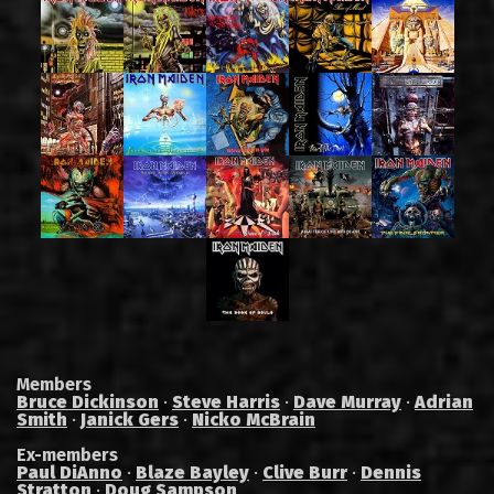
Members
Bruce Dickinson
·
Steve Harris
·
Dave Murray
·
Adrian
Smith
·
Janick Gers
·
Nicko McBrain
Ex-members
Paul DiAnno
·
Blaze Bayley
·
Clive Burr
·
Dennis
Stratton
·
Doug Sampson