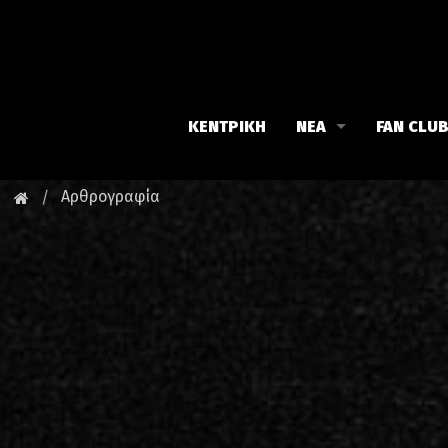
ΚΕΝΤΡΙΚΗ
ΝΕΑ
FAN CLU
Iron Maiden
Γνωρίστε
Αρθρογραφία
Maiden family
Νέα του 
Fan Club
Οι εκδηλ