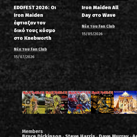
EDDFEST 2026: Οι
Iron Maiden All
Iron Maiden
Day στο Wave
έφτιαξαν τον
Νέα του Fan Club
δικό τους κόσμο
15/05/2026
στο Knebworth
Νέα του Fan Club
15/07/2026
Members
Bruce Dickinson
·
Steve Harris
·
Dave Murray
·
A