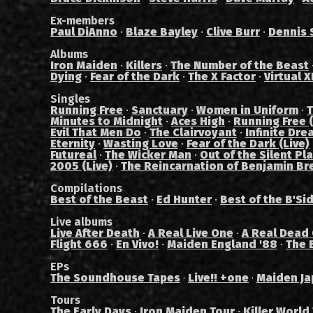
Ex-members
Paul DiAnno
·
Blaze Bayley
·
Clive Burr
·
Dennis 
Albums
Iron Maiden
·
Killers
·
The Number of the Beast
Dying
·
Fear of the Dark
·
The X Factor
·
Virtual X
Singles
Running Free
·
Sanctuary
·
Women in Uniform
·
T
Minutes to Midnight
·
Aces High
·
Running Free (
Evil That Men Do
·
The Clairvoyant
·
Infinite Dre
Eternity
·
Wasting Love
·
Fear of the Dark (Live)
Futureal
·
The Wicker Man
·
Out of the Silent Pl
2005 (Live)
·
The Reincarnation of Benjamin Br
Compilations
Best of the Beast
·
Ed Hunter
·
Best of the B'Si
Live albums
Live After Death
·
A Real Live One
·
A Real Dead
Flight 666
·
En Vivo!
·
Maiden England '88
·
The 
EPs
The Soundhouse Tapes
Live!! +one
Maiden Ja
·
·
Tours
The Early Days
·
Iron Maiden Tour
·
Killer World