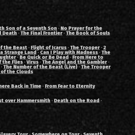
th Son of a Seventh Son
·
No Prayer for the
d Death
·
The Final Frontier
·
The Book of Souls
f the Beast
·
Flight of Icarus
·
The Trooper
·
2
 a Strange Land
·
Can I Play with Madness
·
The
aughter
·
Be Quick or Be Dead
·
From Here to
 the Flies
·
Virus
·
The Angel and the Gambler
·
·
The Number of the Beast (Live)
·
The Trooper
 of the Clouds
ere Back in Time
·
From Fear to Eternity
st over Hammersmith
·
Death on the Road
·
Slavery Tour
·
Somewhere on Tour
·
Seventh