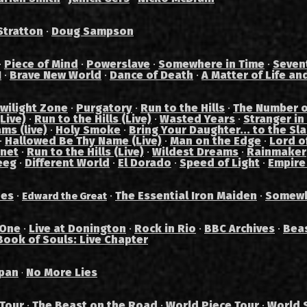
Stratton
·
Doug Sampson
·
Piece of Mind
·
Powerslave
·
Somewhere in Time
·
Seven
I
·
Brave New World
·
Dance of Death
·
A Matter of Life an
wilight Zone
·
Purgatory
·
Run to the Hills
·
The Number o
Live)
·
Run to the Hills (Live)
·
Wasted Years
·
Stranger in
ams (live)
·
Holy Smoke
·
Bring Your Daughter... to the Sl
·
Hallowed Be Thy Name (Live)
·
Man on the Edge
·
Lord of
anet
·
Run to the Hills (Live)
·
Wildest Dreams
·
Rainmaker
eeg
·
Different World
·
El Dorado
·
Speed of Light
·
Empire
des
·
·
The Essential Iron Maiden
·
Somewh
Edward the Great
 One
·
Live at Donington
·
Rock in Rio
·
BBC Archives
·
Bea
Book of Souls: Live Chapter
pan
No More Lies
·
 Tour
·
The Beast on the Road
·
World Piece Tour
·
World 