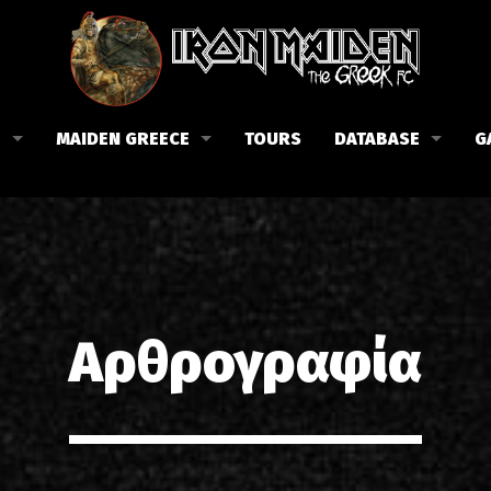
B
MAIDEN GREECE
TOURS
DATABASE
G
 το Fan Club
Συναυλίες στην Ελλάδα
Μέλη
Fan Club
Αφίσες
Βιογραφία
ώσεις μας
Εισιτήρια
Δισκογραφία
Λίστα τραγουδιών στην Ελλάδα
Στίχοι
Αρθρογραφία
Φωτογραφίες στην Ελλάδα
1988-09-13 Νέα Φιλαδέλφει
Κριτικές
1998-09-04 Λυκαβηττός
Συνεντεύξεις
1999-10-01 Περιστέρι
Αρθρογραφία