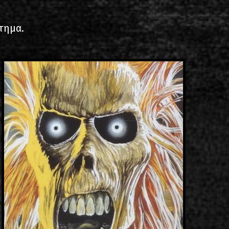
ίστα ηχογραφήσεων
ότημα.
ιο