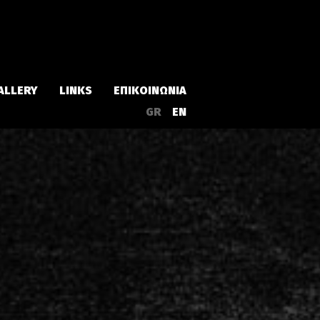
ALLERY
LINKS
ΕΠΙΚΟΙΝΩΝΙΑ
GR
EN
Άλμπουμ
Singles
α
Συλλογές
Live
EPs