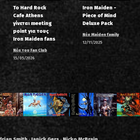
Το Hard Rock
Iron Maiden -
Cafe Athens
Piece of Mind
γίνεται meeting
Deluxe Pack
point για τους
Νέα Maiden family
Iron Maiden fans
12/11/2025
Νέα του Fan Club
15/05/2026
drian Smith
·
Janick Gers
·
Nicko McBrain