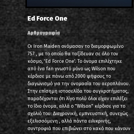
Ed Force One
Αρθρογραφία
Οι Iron Maiden ονόμασαν το διαμορφωμένο
757 , με το οποίο θα ταξίδευαν σε όλο τον
κόσμο, 'Ed Force One'. Το όνομα επιλέχτηκε
από ένα fan γνωστό μόνο ως Wilson που
κέρδισε με πάνω από 2000 ψήφους το
διαγωνισμό για την ονομασία του αεροπλάνου.
Στην επίσημη ιστοσελίδα του συγκροτήματος,
παραδέχονται ότι λίγο πολύ όλοι είχαν επιλέξει
το ίδιο όνομα, αλλά ο "Wilson" κέρδισε για το
σχόλιό του: Διαχρονική, εμπνευστική, συνεχώς
εξελισσόμενη , αλλά πάντα ειλικρινής,
συντροφιά που επιβιώνει στο κακό που κάνουν