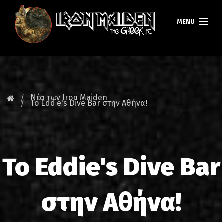
MENU
ΚΕΝΤΡΙΚΗ
ΝΕΑ
Νέα των Iron Maiden
Το Eddie's Dive Bar στην Αθήνα!
FAN CLUB
MAIDEN GREECE
Το Eddie's Dive Bar
TOURS
DATABASE
στην Αθήνα!
GALLERY