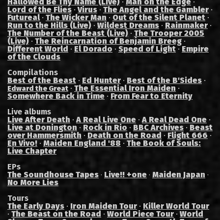
Hallowed Be Thy Name (Live)
·
Man on the Edge
·
Lord of the Flies
·
Virus
·
The Angel and the Gambler
·
Futureal
·
The Wicker Man
·
Out of the Silent Planet
·
Run to the Hills (Live)
·
Wildest Dreams
·
Rainmaker
·
The Number of the Beast (Live)
·
The Trooper 2005
(Live)
·
The Reincarnation of Benjamin Breeg
·
Different World
·
El Dorado
·
Speed of Light
·
Empire
of the Clouds
Compilations
Best of the Beast
·
Ed Hunter
·
Best of the B'Sides
·
·
The Essential Iron Maiden
·
Edward the Great
Somewhere Back in Time
·
From Fear to Eternity
Live albums
Live After Death
·
A Real Live One
·
A Real Dead One
·
Live at Donington
·
Rock in Rio
·
BBC Archives
·
Beast
over Hammersmith
·
Death on the Road
·
Flight 666
·
En Vivo!
·
Maiden England '88
·
The Book of Souls:
Live Chapter
EPs
The Soundhouse Tapes
Live!! +one
Maiden Japan
·
·
·
No More Lies
Tours
The Early Days
·
Iron Maiden Tour
·
Killer World Tour
·
The Beast on the Road
·
World Piece Tour
·
World