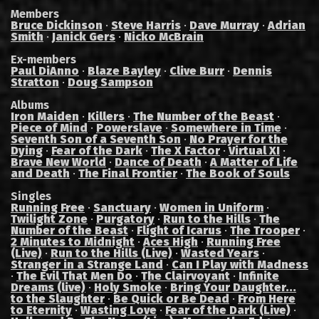
Members
Bruce Dickinson
·
Steve Harris
·
Dave Murray
·
Adrian
Smith
·
Janick Gers
·
Nicko McBrain
Ex-members
Paul DiAnno
·
Blaze Bayley
·
Clive Burr
·
Dennis
Stratton
·
Doug Sampson
Albums
Iron Maiden
·
Killers
·
The Number of the Beast
·
Piece of Mind
·
Powerslave
·
Somewhere in Time
·
Seventh Son of a Seventh Son
·
No Prayer for the
Dying
·
Fear of the Dark
·
The X Factor
·
Virtual XI
·
Brave New World
·
Dance of Death
·
A Matter of Life
and Death
·
The Final Frontier
·
The Book of Souls
Singles
Running Free
·
Sanctuary
·
Women in Uniform
·
Twilight Zone
·
Purgatory
·
Run to the Hills
·
The
Number of the Beast
·
Flight of Icarus
·
The Trooper
·
2 Minutes to Midnight
·
Aces High
·
Running Free
(Live)
·
Run to the Hills (Live)
·
Wasted Years
·
Stranger in a Strange Land
·
Can I Play with Madness
·
The Evil That Men Do
·
The Clairvoyant
·
Infinite
Dreams (live)
·
Holy Smoke
·
Bring Your Daughter...
to the Slaughter
·
Be Quick or Be Dead
·
From Here
to Eternity
·
Wasting Love
·
Fear of the Dark (Live)
·