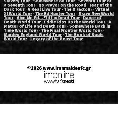
Slavery Tour
·
Somewhere on Tour
·
Seventh Tour of
a Seventh Tour
·
No Prayer on the Road
·
Fear of the
Dark Tour
·
A Real Live Tour
·
The X Factour
·
Virtual
XI World Tour
·
The Ed Hunter Tour
·
Brave New World
Tour
·
Give Me Ed... 'Til I'm Dead Tour
·
Dance of
Death World Tour
·
Eddie Rips Up the World Tour
·
A
Matter of Life and Death Tour
·
Somewhere Back in
Time World Tour
·
The Final Frontier World Tour
·
Maiden England World Tour
·
The Book of Souls
World Tour
·
Legacy of the Beast Tour
©2026
www.ironmaidenfc.gr