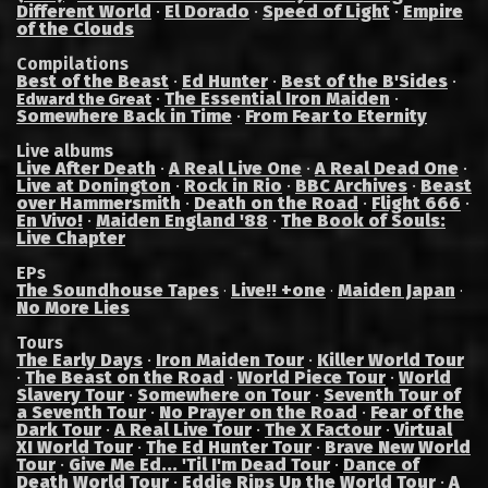
Different World
·
El Dorado
·
Speed of Light
·
Empire
of the Clouds
Compilations
Best of the Beast
·
Ed Hunter
·
Best of the B'Sides
·
·
The Essential Iron Maiden
·
Edward the Great
Somewhere Back in Time
·
From Fear to Eternity
Live albums
Live After Death
·
A Real Live One
·
A Real Dead One
·
Live at Donington
·
Rock in Rio
·
BBC Archives
·
Beast
over Hammersmith
·
Death on the Road
·
Flight 666
·
En Vivo!
·
Maiden England '88
·
The Book of Souls:
Live Chapter
EPs
The Soundhouse Tapes
Live!! +one
Maiden Japan
·
·
·
No More Lies
Tours
The Early Days
·
Iron Maiden Tour
·
Killer World Tour
·
The Beast on the Road
·
World Piece Tour
·
World
Slavery Tour
·
Somewhere on Tour
·
Seventh Tour of
a Seventh Tour
·
No Prayer on the Road
·
Fear of the
Dark Tour
·
A Real Live Tour
·
The X Factour
·
Virtual
XI World Tour
·
The Ed Hunter Tour
·
Brave New World
Tour
·
Give Me Ed... 'Til I'm Dead Tour
·
Dance of
Death World Tour
·
Eddie Rips Up the World Tour
·
A