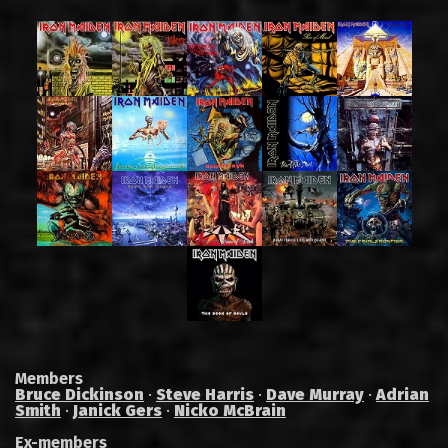
Members
Bruce Dickinson
·
Steve Harris
·
Dave Murray
·
Adrian
Smith
·
Janick Gers
·
Nicko McBrain
Ex-members