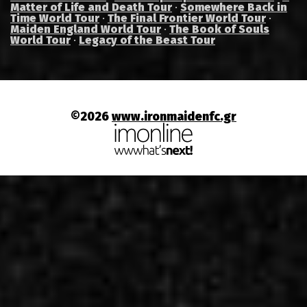
Matter of Life and Death Tour
·
Somewhere Back in
Time World Tour
·
The Final Frontier World Tour
·
Maiden England World Tour
·
The Book of Souls
World Tour
·
Legacy of the Beast Tour
©2026
www.ironmaidenfc.gr