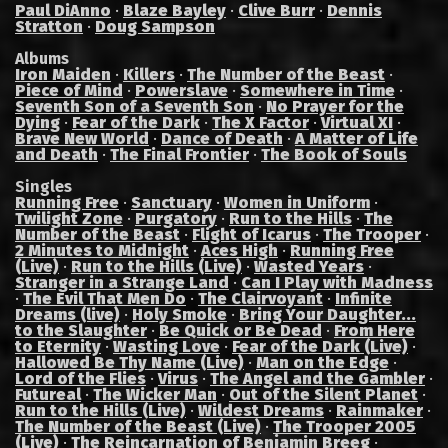
Paul DiAnno
·
Blaze Bayley
·
Clive Burr
·
Dennis
Stratton
·
Doug Sampson
Albums
Iron Maiden
·
Killers
·
The Number of the Beast
·
Piece of Mind
·
Powerslave
·
Somewhere in Time
·
Seventh Son of a Seventh Son
·
No Prayer for the
Dying
·
Fear of the Dark
·
The X Factor
·
Virtual XI
·
Brave New World
·
Dance of Death
·
A Matter of Life
and Death
·
The Final Frontier
·
The Book of Souls
Singles
Running Free
·
Sanctuary
·
Women in Uniform
·
Twilight Zone
·
Purgatory
·
Run to the Hills
·
The
Number of the Beast
·
Flight of Icarus
·
The Trooper
·
2 Minutes to Midnight
·
Aces High
·
Running Free
(Live)
·
Run to the Hills (Live)
·
Wasted Years
·
Stranger in a Strange Land
·
Can I Play with Madness
·
The Evil That Men Do
·
The Clairvoyant
·
Infinite
Dreams (live)
·
Holy Smoke
·
Bring Your Daughter...
to the Slaughter
·
Be Quick or Be Dead
·
From Here
to Eternity
·
Wasting Love
·
Fear of the Dark (Live)
·
Hallowed Be Thy Name (Live)
·
Man on the Edge
·
Lord of the Flies
·
Virus
·
The Angel and the Gambler
·
Futureal
·
The Wicker Man
·
Out of the Silent Planet
·
Run to the Hills (Live)
·
Wildest Dreams
·
Rainmaker
·
The Number of the Beast (Live)
·
The Trooper 2005
(Live)
·
The Reincarnation of Benjamin Breeg
·