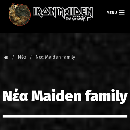
MENU
ΚΕΝΤΡΙΚΗ
ΝΕΑ
Νέα
Νέα Maiden family
FAN CLUB
MAIDEN GREECE
Νέα Maiden family
TOURS
DATABASE
GALLERY