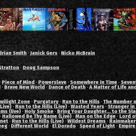
drian Smith
·
Janick Gers
·
Nicko McBrain
Stratton
·
Doug Sampson
·
Piece of Mind
·
Powerslave
·
Somewhere in Time
·
Seven
I
·
Brave New World
·
Dance of Death
·
A Matter of Life an
wilight Zone
·
Purgatory
·
Run to the Hills
·
The Number o
Live)
·
Run to the Hills (Live)
·
Wasted Years
·
Stranger in
ams (live)
·
Holy Smoke
·
Bring Your Daughter... to the Sl
·
Hallowed Be Thy Name (Live)
·
Man on the Edge
·
Lord of
anet
·
Run to the Hills (Live)
·
Wildest Dreams
·
Rainmaker
eeg
·
Different World
·
El Dorado
·
Speed of Light
·
Empire