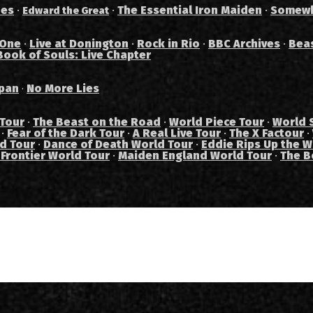
des
·
·
The Essential Iron Maiden
·
Somewh
Edward the Great
 One
·
Live at Donington
·
Rock in Rio
·
BBC Archives
·
Bea
Book of Souls: Live Chapter
pan
No More Lies
·
 Tour
·
The Beast on the Road
·
World Piece Tour
·
World 
·
Fear of the Dark Tour
·
A Real Live Tour
·
The X Factour
·
ad Tour
·
Dance of Death World Tour
·
Eddie Rips Up the W
 Frontier World Tour
·
Maiden England World Tour
·
The B