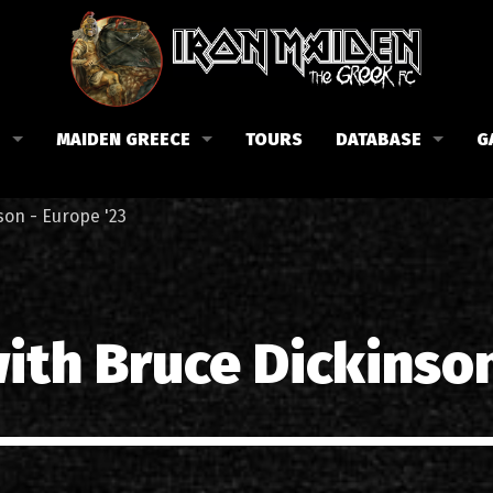
B
MAIDEN GREECE
TOURS
DATABASE
G
 το Fan Club
Συναυλίες στην Ελλάδα
Μέλη
son - Europe '23
Fan Club
Αφίσες
Βιογραφία
ώσεις μας
Εισιτήρια
Δισκογραφία
Λίστα τραγουδιών στην Ελλάδα
Στίχοι
ith Bruce Dickinson
Φωτογραφίες στην Ελλάδα
1988-09-13 Νέα Φιλαδέλφει
Κριτικές
1998-09-04 Λυκαβηττός
Συνεντεύξεις
1999-10-01 Περιστέρι
Αρθρογραφία