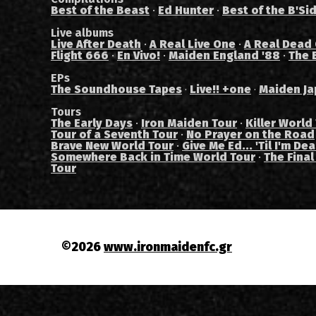
Best of the Beast
·
Ed Hunter
·
Best of the B'Si
Live albums
Live After Death
·
A Real Live One
·
A Real Dead
Flight 666
·
En Vivo!
·
Maiden England '88
·
The 
EPs
The Soundhouse Tapes
Live!! +one
Maiden Ja
·
·
Tours
The Early Days
·
Iron Maiden Tour
·
Killer World
Tour of a Seventh Tour
·
No Prayer on the Road
Brave New World Tour
·
Give Me Ed... 'Til I'm De
Somewhere Back in Time World Tour
·
The Final
Tour
©2026
www.ironmaidenfc.gr