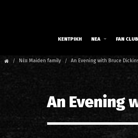
ΚΕΝΤΡΙΚΗ
ΝΕΑ
FAN CLU
Iron Maiden
Γνωρίστε
Νέα Maiden family
An Evening with Bruce Dickin
Maiden family
Νέα του 
Fan Club
Οι εκδηλ
An Evening w