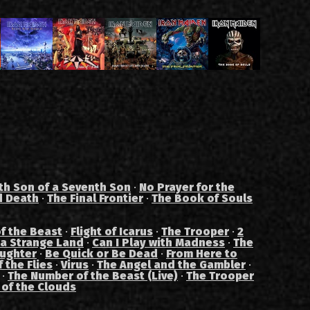
th Son of a Seventh Son
·
No Prayer for the
d Death
·
The Final Frontier
·
The Book of Souls
f the Beast
·
Flight of Icarus
·
The Trooper
·
2
 a Strange Land
·
Can I Play with Madness
·
The
aughter
·
Be Quick or Be Dead
·
From Here to
 the Flies
·
Virus
·
The Angel and the Gambler
·
·
The Number of the Beast (Live)
·
The Trooper
 of the Clouds