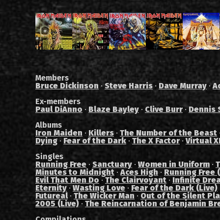
Members
Bruce Dickinson
·
Steve Harris
·
Dave Murray
·
A
Ex-members
Paul DiAnno
·
Blaze Bayley
·
Clive Burr
·
Dennis 
Albums
Iron Maiden
·
Killers
·
The Number of the Beast
Dying
·
Fear of the Dark
·
The X Factor
·
Virtual X
Singles
Running Free
·
Sanctuary
·
Women in Uniform
·
T
Minutes to Midnight
·
Aces High
·
Running Free (
Evil That Men Do
·
The Clairvoyant
·
Infinite Dre
Eternity
·
Wasting Love
·
Fear of the Dark (Live)
Futureal
·
The Wicker Man
·
Out of the Silent Pl
2005 (Live)
·
The Reincarnation of Benjamin Br
Compilations