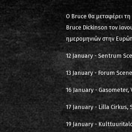
2000-11-10 Άγιος Κοσμάς
Λ
Ο Bruce θα μεταφέρει τη
2005-06-21 Μαλακάσα
Bruce Dickinson τον Ιανο
2008-08-02 Μαλακάσα
ημερομηνιών στην Ευρώ
2011-06-17 Μαλακάσα
12 January - Sentrum Sc
2018-07-20 Μαλακάσα
13 January - Forum Scen
2022-07-16 Ολυμπιακό Στάδ
16 January - Gasometer, 
17 January - Lilla Cirkus
19 January - Kulttuuritalo