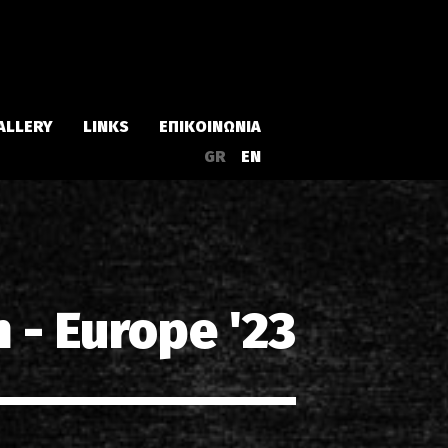
ALLERY
LINKS
ΕΠΙΚΟΙΝΩΝΙΑ
GR
EN
Άλμπουμ
Singles
 - Europe '23
α
Συλλογές
Live
EPs