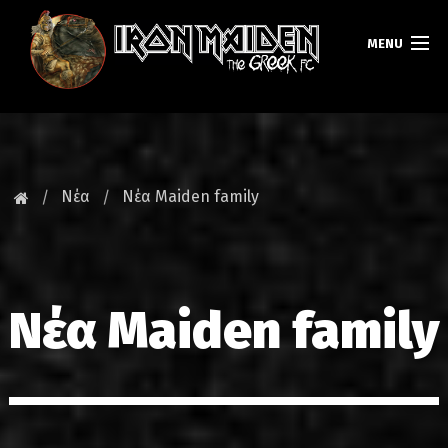
MENU
ΚΕΝΤΡΙΚΗ
ΝΕΑ
Νέα
Νέα Maiden family
FAN CLUB
MAIDEN GREECE
Νέα Maiden family
TOURS
DATABASE
GALLERY