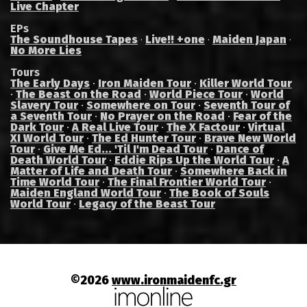
Live Chapter
EPs
The Soundhouse Tapes
Live!! +one
Maiden Japan
·
·
·
No More Lies
Tours
The Early Days
·
Iron Maiden Tour
·
Killer World Tour
·
The Beast on the Road
·
World Piece Tour
·
World
Slavery Tour
·
Somewhere on Tour
·
Seventh Tour of
a Seventh Tour
·
No Prayer on the Road
·
Fear of the
Dark Tour
·
A Real Live Tour
·
The X Factour
·
Virtual
XI World Tour
·
The Ed Hunter Tour
·
Brave New World
Tour
·
Give Me Ed... 'Til I'm Dead Tour
·
Dance of
Death World Tour
·
Eddie Rips Up the World Tour
·
A
Matter of Life and Death Tour
·
Somewhere Back in
Time World Tour
·
The Final Frontier World Tour
·
Maiden England World Tour
·
The Book of Souls
World Tour
·
Legacy of the Beast Tour
©2026
www.ironmaidenfc.gr