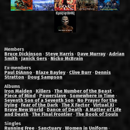
Members
Bruce Dickinson
·
Steve Harris
·
Dave Murray
·
Adrian
Smith
·
Janick Gers
·
Nicko McBrain
Ex-members
Paul DiAnno
·
Blaze Bayley
·
Clive Burr
·
Dennis
Stratton
·
Doug Sampson
Albums
Iron Maiden
·
Killers
·
The Number of the Beast
·
Piece of Mind
·
Powerslave
·
Somewhere in Time
·
Seventh Son of a Seventh Son
·
No Prayer for the
Dying
·
Fear of the Dark
·
The X Factor
·
Virtual XI
·
Brave New World
·
Dance of Death
·
A Matter of Life
and Death
·
The Final Frontier
·
The Book of Souls
Singles
Running Free
·
Sanctuary
·
Women in Uniform
·