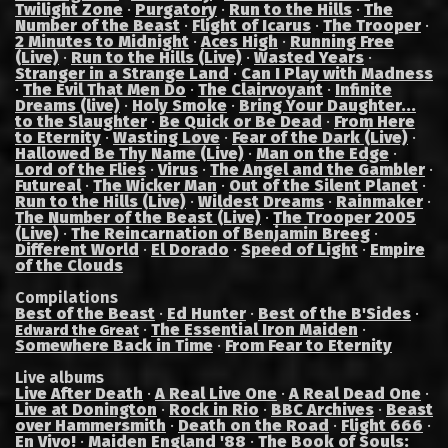
Twilight Zone
·
Purgatory
·
Run to the Hills
·
The
Number of the Beast
·
Flight of Icarus
·
The Trooper
·
2 Minutes to Midnight
·
Aces High
·
Running Free
(Live)
·
Run to the Hills (Live)
·
Wasted Years
·
Stranger in a Strange Land
·
Can I Play with Madness
·
The Evil That Men Do
·
The Clairvoyant
·
Infinite
Dreams (live)
·
Holy Smoke
·
Bring Your Daughter...
to the Slaughter
·
Be Quick or Be Dead
·
From Here
to Eternity
·
Wasting Love
·
Fear of the Dark (Live)
·
Hallowed Be Thy Name (Live)
·
Man on the Edge
·
Lord of the Flies
·
Virus
·
The Angel and the Gambler
·
Futureal
·
The Wicker Man
·
Out of the Silent Planet
·
Run to the Hills (Live)
·
Wildest Dreams
·
Rainmaker
·
The Number of the Beast (Live)
·
The Trooper 2005
(Live)
·
The Reincarnation of Benjamin Breeg
·
Different World
·
El Dorado
·
Speed of Light
·
Empire
of the Clouds
Compilations
Best of the Beast
·
Ed Hunter
·
Best of the B'Sides
·
·
The Essential Iron Maiden
·
Edward the Great
Somewhere Back in Time
·
From Fear to Eternity
Live albums
Live After Death
·
A Real Live One
·
A Real Dead One
·
Live at Donington
·
Rock in Rio
·
BBC Archives
·
Beast
over Hammersmith
·
Death on the Road
·
Flight 666
·
En Vivo!
·
Maiden England '88
·
The Book of Souls: