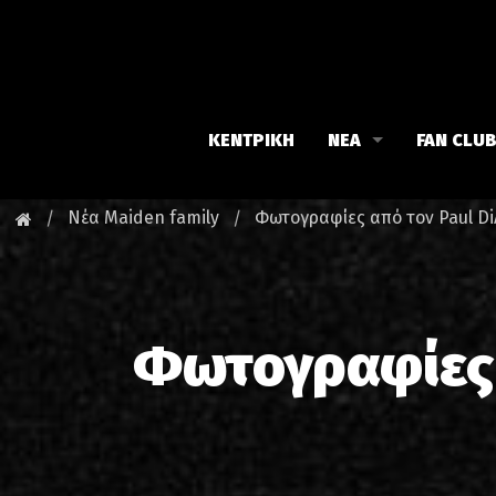
ΚΕΝΤΡΙΚΗ
ΝΕΑ
FAN CLU
Iron Maiden
Γνωρίστε
Νέα Maiden family
Φωτογραφίες από τον Paul Di
Maiden family
Νέα του 
Fan Club
Οι εκδηλ
Φωτογραφίες 