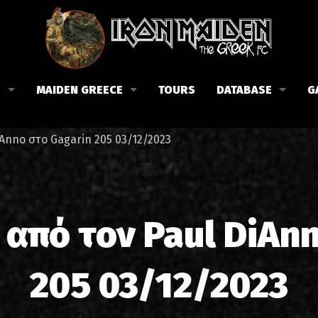
B
MAIDEN GREECE
TOURS
DATABASE
G
 το Fan Club
Συναυλίες στην Ελλάδα
Μέλη
Anno στο Gagarin 205 03/12/2023
Fan Club
Αφίσες
Βιογραφία
ώσεις μας
Εισιτήρια
Δισκογραφία
Λίστα τραγουδιών στην Ελλάδα
Στίχοι
από τον Paul DiAnn
Φωτογραφίες στην Ελλάδα
1988-09-13 Νέα Φιλαδέλφει
Κριτικές
205 03/12/2023
1998-09-04 Λυκαβηττός
Συνεντεύξεις
1999-10-01 Περιστέρι
Αρθρογραφία