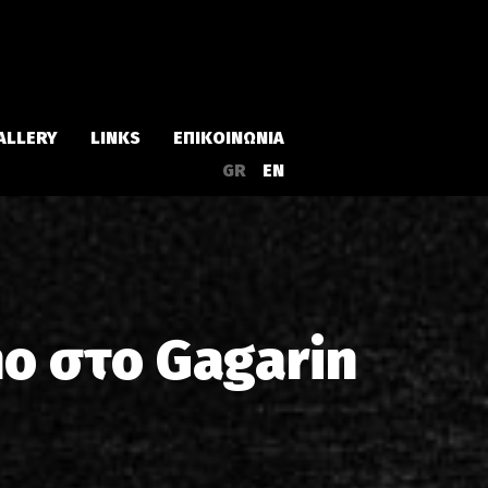
ALLERY
LINKS
ΕΠΙΚΟΙΝΩΝΙΑ
GR
EN
Άλμπουμ
Singles
o στο Gagarin
α
Συλλογές
Live
EPs