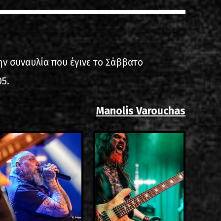
ίστα ηχογραφήσεων
ην συναυλία που έγινε το Σάββατο
05.
Manolis Varouchas
ιο