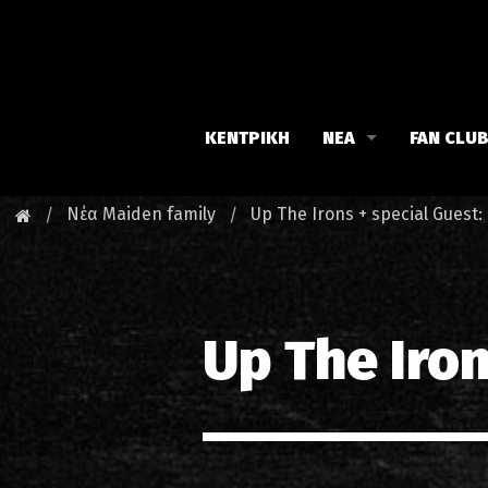
ΚΕΝΤΡΙΚΗ
ΝΕΑ
FAN CLU
Iron Maiden
Γνωρίστε
Νέα Maiden family
Up The Irons + special Guest:
Maiden family
Νέα του 
Fan Club
Οι εκδηλ
Up The Iron