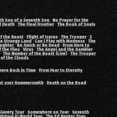
th Son of a Seventh Son
·
No Prayer for the
d Death
·
The Final Frontier
·
The Book of Souls
f the Beast
·
Flight of Icarus
·
The Trooper
·
2
 a Strange Land
·
Can I Play with Madness
·
The
aughter
·
Be Quick or Be Dead
·
From Here to
 the Flies
·
Virus
·
The Angel and the Gambler
·
·
The Number of the Beast (Live)
·
The Trooper
 of the Clouds
ere Back in Time
·
From Fear to Eternity
st over Hammersmith
·
Death on the Road
·
Slavery Tour
·
Somewhere on Tour
·
Seventh
Virtual XI World Tour
·
The Ed Hunter Tour
·