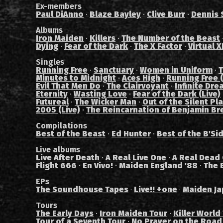
Ex-members
Paul DiAnno
·
Blaze Bayley
·
Clive Burr
·
Dennis 
Albums
Iron Maiden
·
Killers
·
The Number of the Beast
Dying
·
Fear of the Dark
·
The X Factor
·
Virtual X
Singles
Running Free
·
Sanctuary
·
Women in Uniform
·
T
Minutes to Midnight
·
Aces High
·
Running Free (
Evil That Men Do
·
The Clairvoyant
·
Infinite Dre
Eternity
·
Wasting Love
·
Fear of the Dark (Live)
Futureal
·
The Wicker Man
·
Out of the Silent Pl
2005 (Live)
·
The Reincarnation of Benjamin Br
Compilations
Best of the Beast
·
Ed Hunter
·
Best of the B'Si
Live albums
Live After Death
·
A Real Live One
·
A Real Dead
Flight 666
·
En Vivo!
·
Maiden England '88
·
The 
EPs
The Soundhouse Tapes
Live!! +one
Maiden Ja
·
·
Tours
The Early Days
·
Iron Maiden Tour
·
Killer World
Tour of a Seventh Tour
·
No Prayer on the Road