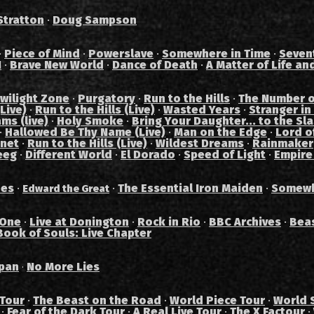
Stratton
·
Doug Sampson
·
Piece of Mind
·
Powerslave
·
Somewhere in Time
·
Seven
I
·
Brave New World
·
Dance of Death
·
A Matter of Life an
wilight Zone
·
Purgatory
·
Run to the Hills
·
The Number o
Live)
·
Run to the Hills (Live)
·
Wasted Years
·
Stranger in
ams (live)
·
Holy Smoke
·
Bring Your Daughter... to the Sl
·
Hallowed Be Thy Name (Live)
·
Man on the Edge
·
Lord of
anet
·
Run to the Hills (Live)
·
Wildest Dreams
·
Rainmaker
eeg
·
Different World
·
El Dorado
·
Speed of Light
·
Empire
des
·
·
The Essential Iron Maiden
·
Somewh
Edward the Great
 One
·
Live at Donington
·
Rock in Rio
·
BBC Archives
·
Bea
Book of Souls: Live Chapter
pan
No More Lies
·
 Tour
·
The Beast on the Road
·
World Piece Tour
·
World 
·
Fear of the Dark Tour
·
A Real Live Tour
·
The X Factour
·