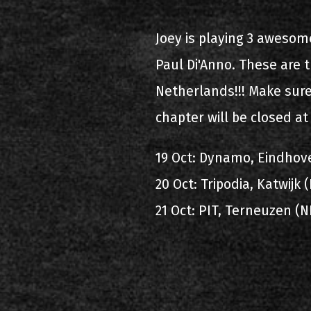
2000-11-10 Άγιος Κοσμάς
Λ
Joey is playing 3 awesom
2005-06-21 Μαλακάσα
Paul Di'Anno. These are t
2008-08-02 Μαλακάσα
Netherlands!!! Make sure
chapter will be closed at
2011-06-17 Μαλακάσα
2018-07-20 Μαλακάσα
19 Oct: Dynamo, Eindhov
2022-07-16 Ολυμπιακό Στάδ
20 Oct: Tripodia, Katwijk 
21 Oct: PIT, Terneuzen (N