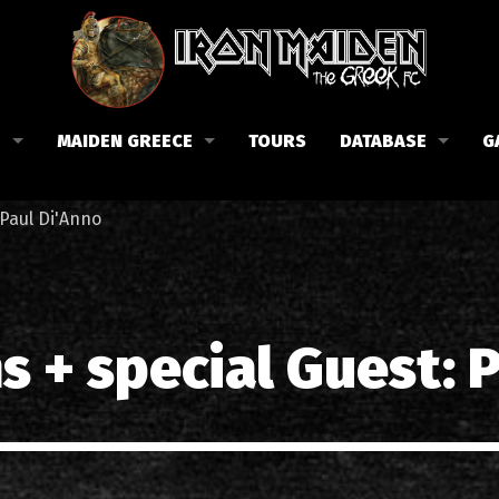
B
MAIDEN GREECE
TOURS
DATABASE
G
 το Fan Club
Συναυλίες στην Ελλάδα
Μέλη
 Paul Di'Anno
Fan Club
Αφίσες
Βιογραφία
ώσεις μας
Εισιτήρια
Δισκογραφία
Λίστα τραγουδιών στην Ελλάδα
Στίχοι
s + special Guest: 
Φωτογραφίες στην Ελλάδα
1988-09-13 Νέα Φιλαδέλφει
Κριτικές
1998-09-04 Λυκαβηττός
Συνεντεύξεις
1999-10-01 Περιστέρι
Αρθρογραφία