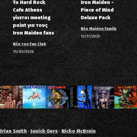
Το Hard Rock
Iron Maiden -
Cafe Athens
Piece of Mind
γίνεται meeting
Deluxe Pack
point για τους
Νέα Maiden family
Iron Maiden fans
12/11/2025
Νέα του Fan Club
15/05/2026
drian Smith
·
Janick Gers
·
Nicko McBrain