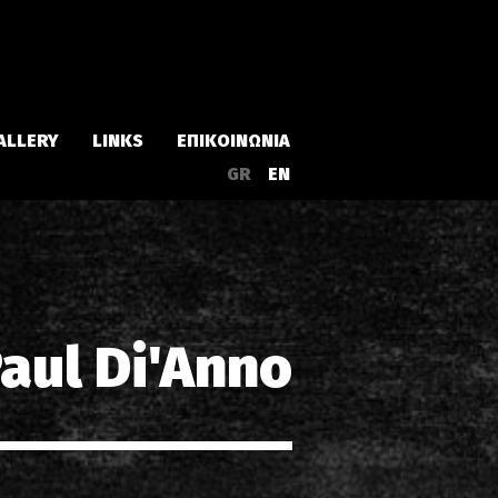
ALLERY
LINKS
ΕΠΙΚΟΙΝΩΝΙΑ
GR
EN
Άλμπουμ
Singles
Paul Di'Anno
α
Συλλογές
Live
EPs