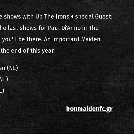
ίστα ηχογραφήσεων
e shows with Up The Irons + special Guest:
he last shows for Paul Di'Anno in The
 you'll be there. An important Maiden
 the end of this year.
en (NL)
ιο
(NL)
L)
ironmaidenfc.gr