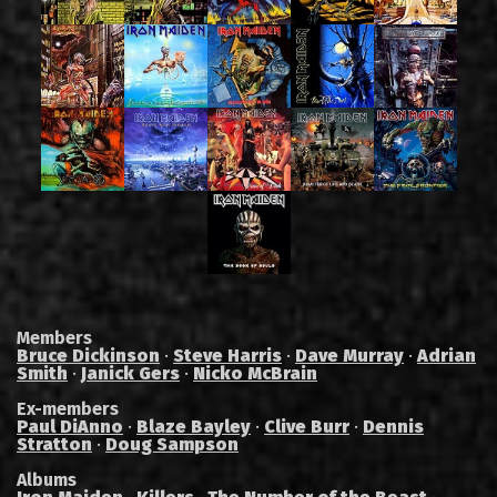
Members
Bruce Dickinson
·
Steve Harris
·
Dave Murray
·
Adrian
Smith
·
Janick Gers
·
Nicko McBrain
Ex-members
Paul DiAnno
·
Blaze Bayley
·
Clive Burr
·
Dennis
Stratton
·
Doug Sampson
Albums