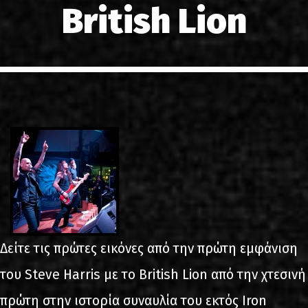
British Lion
LINKS
ΕΠΙΚΟΙΝΩΝΙΑ
GR
EN
Δείτε τις πρώτες εικόνες από την πρώτη εμφάνιση
του Steve Harris με το British Lion από την χτεσινή
πρώτη στην ιστορία συναυλία του εκτός Iron