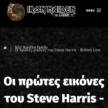
MENU
ΚΕΝΤΡΙΚΗ
ΝΕΑ
Νέα Maiden family
Οι πρώτες εικόνες του Steve Harris - British Lion
FAN CLUB
MAIDEN GREECE
Οι πρώτες εικόνες
TOURS
DATABASE
του Steve Harris -
GALLERY