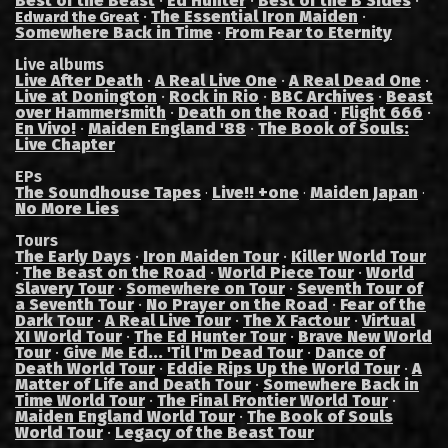
Best of the Beast
·
Ed Hunter
·
Best of the B'Sides
·
·
The Essential Iron Maiden
·
Edward the Great
Somewhere Back in Time
·
From Fear to Eternity
Live albums
Live After Death
·
A Real Live One
·
A Real Dead One
·
Live at Donington
·
Rock in Rio
·
BBC Archives
·
Beast
over Hammersmith
·
Death on the Road
·
Flight 666
·
En Vivo!
·
Maiden England '88
·
The Book of Souls:
Live Chapter
EPs
The Soundhouse Tapes
Live!! +one
Maiden Japan
·
·
·
No More Lies
Tours
The Early Days
·
Iron Maiden Tour
·
Killer World Tour
·
The Beast on the Road
·
World Piece Tour
·
World
Slavery Tour
·
Somewhere on Tour
·
Seventh Tour of
a Seventh Tour
·
No Prayer on the Road
·
Fear of the
Dark Tour
·
A Real Live Tour
·
The X Factour
·
Virtual
XI World Tour
·
The Ed Hunter Tour
·
Brave New World
Tour
·
Give Me Ed... 'Til I'm Dead Tour
·
Dance of
Death World Tour
·
Eddie Rips Up the World Tour
·
A
Matter of Life and Death Tour
·
Somewhere Back in
Time World Tour
·
The Final Frontier World Tour
·
Maiden England World Tour
·
The Book of Souls
World Tour
·
Legacy of the Beast Tour