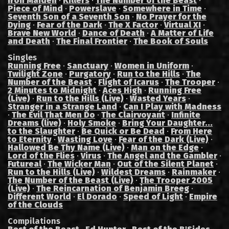
Iron Maiden
·
Killers
·
The Number of the Beast
·
Piece of Mind
·
Powerslave
·
Somewhere in Time
·
Seventh Son of a Seventh Son
·
No Prayer for the
Dying
·
Fear of the Dark
·
The X Factor
·
Virtual XI
·
Brave New World
·
Dance of Death
·
A Matter of Life
and Death
·
The Final Frontier
·
The Book of Souls
Singles
Running Free
·
Sanctuary
·
Women in Uniform
·
Twilight Zone
·
Purgatory
·
Run to the Hills
·
The
Number of the Beast
·
Flight of Icarus
·
The Trooper
·
2 Minutes to Midnight
·
Aces High
·
Running Free
(Live)
·
Run to the Hills (Live)
·
Wasted Years
·
Stranger in a Strange Land
·
Can I Play with Madness
·
The Evil That Men Do
·
The Clairvoyant
·
Infinite
Dreams (live)
·
Holy Smoke
·
Bring Your Daughter...
to the Slaughter
·
Be Quick or Be Dead
·
From Here
to Eternity
·
Wasting Love
·
Fear of the Dark (Live)
·
Hallowed Be Thy Name (Live)
·
Man on the Edge
·
Lord of the Flies
·
Virus
·
The Angel and the Gambler
·
Futureal
·
The Wicker Man
·
Out of the Silent Planet
·
Run to the Hills (Live)
·
Wildest Dreams
·
Rainmaker
·
The Number of the Beast (Live)
·
The Trooper 2005
(Live)
·
The Reincarnation of Benjamin Breeg
·
Different World
·
El Dorado
·
Speed of Light
·
Empire
of the Clouds
Compilations