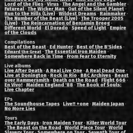
Lord of the Flies
·
Virus
·
The Angel and the Gambler
·
Futureal
·
The Wicker Man
·
Out of the Silent Planet
·
Run to the Hills (Live)
·
Wildest Dreams
·
Rainmaker
·
The Number of the Beast (Live)
·
The Trooper 2005
(Live)
·
The Reincarnation of Benjamin Breeg
·
Different World
·
El Dorado
·
Speed of Light
·
Empire
of the Clouds
Compilations
Best of the Beast
·
Ed Hunter
·
Best of the B'Sides
·
·
The Essential Iron Maiden
·
Edward the Great
Somewhere Back in Time
·
From Fear to Eternity
Live albums
Live After Death
·
A Real Live One
·
A Real Dead One
·
Live at Donington
·
Rock in Rio
·
BBC Archives
·
Beast
over Hammersmith
·
Death on the Road
·
Flight 666
·
En Vivo!
·
Maiden England '88
·
The Book of Souls:
Live Chapter
EPs
The Soundhouse Tapes
Live!! +one
Maiden Japan
·
·
·
No More Lies
Tours
The Early Days
·
Iron Maiden Tour
·
Killer World Tour
·
The Beast on the Road
·
World Piece Tour
·
World
Slavery Tour
·
Somewhere on Tour
·
Seventh Tour of