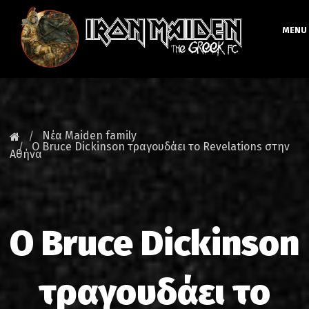
MENU
ΚΕΝΤΡΙΚΗ
ΝΕΑ
Νέα Maiden family
Ο Bruce Dickinson τραγουδάει το Revelations στην
Αθήνα
FAN CLUB
MAIDEN GREECE
TOURS
Ο Bruce Dickinson
DATABASE
τραγουδάει το
GALLERY