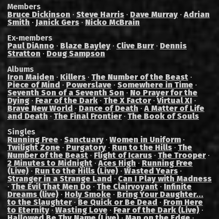
Members
Bruce Dickinson
·
Steve Harris
·
Dave Murray
·
Adrian
Smith
·
Janick Gers
·
Nicko McBrain
Ex-members
Paul DiAnno
·
Blaze Bayley
·
Clive Burr
·
Dennis
Stratton
·
Doug Sampson
Albums
Iron Maiden
·
Killers
·
The Number of the Beast
·
Piece of Mind
·
Powerslave
·
Somewhere in Time
·
Seventh Son of a Seventh Son
·
No Prayer for the
Dying
·
Fear of the Dark
·
The X Factor
·
Virtual XI
·
Brave New World
·
Dance of Death
·
A Matter of Life
and Death
·
The Final Frontier
·
The Book of Souls
Singles
Running Free
·
Sanctuary
·
Women in Uniform
·
Twilight Zone
·
Purgatory
·
Run to the Hills
·
The
Number of the Beast
·
Flight of Icarus
·
The Trooper
·
2 Minutes to Midnight
·
Aces High
·
Running Free
(Live)
·
Run to the Hills (Live)
·
Wasted Years
·
Stranger in a Strange Land
·
Can I Play with Madness
·
The Evil That Men Do
·
The Clairvoyant
·
Infinite
Dreams (live)
·
Holy Smoke
·
Bring Your Daughter...
to the Slaughter
·
Be Quick or Be Dead
·
From Here
to Eternity
·
Wasting Love
·
Fear of the Dark (Live)
·
Hallowed Be Thy Name (Live)
·
Man on the Edge
·