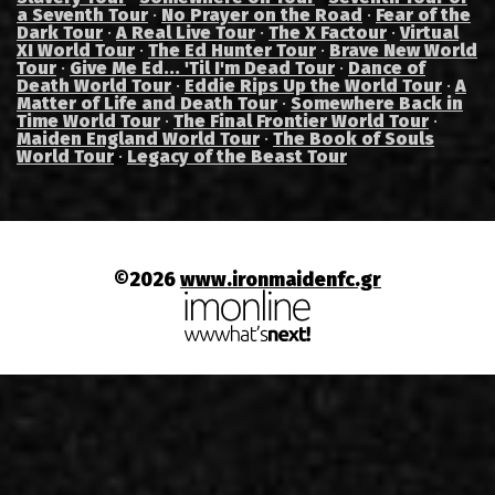
a Seventh Tour
·
No Prayer on the Road
·
Fear of the
Dark Tour
·
A Real Live Tour
·
The X Factour
·
Virtual
XI World Tour
·
The Ed Hunter Tour
·
Brave New World
Tour
·
Give Me Ed... 'Til I'm Dead Tour
·
Dance of
Death World Tour
·
Eddie Rips Up the World Tour
·
A
Matter of Life and Death Tour
·
Somewhere Back in
Time World Tour
·
The Final Frontier World Tour
·
Maiden England World Tour
·
The Book of Souls
World Tour
·
Legacy of the Beast Tour
©2026
www.ironmaidenfc.gr