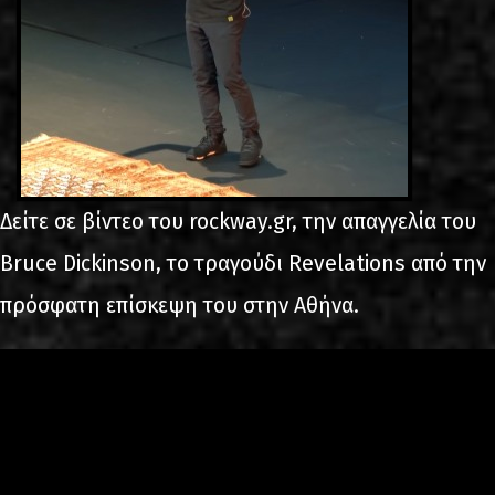
Δείτε σε βίντεο του rockway.gr, την απαγγελία του
Bruce Dickinson, το τραγούδι Revelations από την
πρόσφατη επίσκεψη του στην Αθήνα.