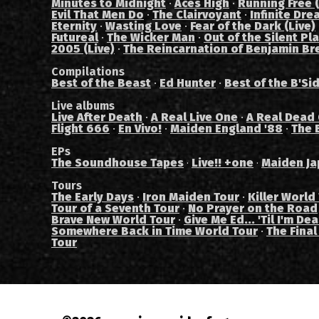
Minutes to Midnight
·
Aces High
·
Running Free (
Evil That Men Do
·
The Clairvoyant
·
Infinite Dre
Eternity
·
Wasting Love
·
Fear of the Dark (Live)
Futureal
·
The Wicker Man
·
Out of the Silent Pl
2005 (Live)
·
The Reincarnation of Benjamin Br
Compilations
Best of the Beast
·
Ed Hunter
·
Best of the B'Si
Live albums
Live After Death
·
A Real Live One
·
A Real Dead
Flight 666
·
En Vivo!
·
Maiden England '88
·
The 
EPs
The Soundhouse Tapes
Live!! +one
Maiden Ja
·
·
Tours
The Early Days
·
Iron Maiden Tour
·
Killer World
Tour of a Seventh Tour
·
No Prayer on the Road
Brave New World Tour
·
Give Me Ed... 'Til I'm De
Somewhere Back in Time World Tour
·
The Final
Tour