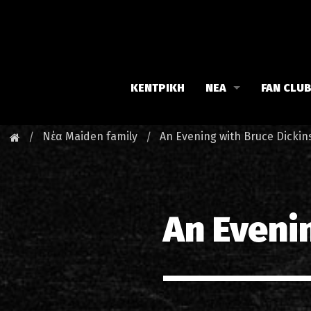
ΚΕΝΤΡΙΚΗ
ΝΕΑ
FAN CLU
Iron Maiden
Γνωρίστε
Νέα Maiden family
An Evening with Bruce Dickin
Maiden family
Νέα του 
Fan Club
Οι εκδηλ
An Eveni