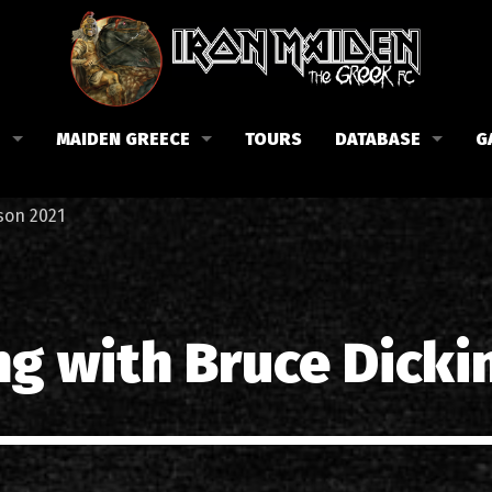
B
MAIDEN GREECE
TOURS
DATABASE
G
 το Fan Club
Συναυλίες στην Ελλάδα
Μέλη
son 2021
Fan Club
Αφίσες
Βιογραφία
ώσεις μας
Εισιτήρια
Δισκογραφία
Λίστα τραγουδιών στην Ελλάδα
Στίχοι
ng with Bruce Dicki
Φωτογραφίες στην Ελλάδα
1988-09-13 Νέα Φιλαδέλφει
Κριτικές
1998-09-04 Λυκαβηττός
Συνεντεύξεις
1999-10-01 Περιστέρι
Αρθρογραφία