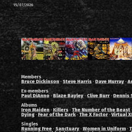
15/07/2026
Members
Bruce Dickinson
·
Steve Harris
·
Dave Murray
·
A
Ex-members
Paul DiAnno
·
Blaze Bayley
·
Clive Burr
·
Dennis 
Albums
Iron Maiden
·
Killers
·
The Number of the Beast
Dying
·
Fear of the Dark
·
The X Factor
·
Virtual X
Singles
Running Free
·
Sanctuary
·
Women in Uniform
·
T