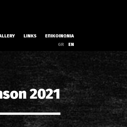
ALLERY
LINKS
ΕΠΙΚΟΙΝΩΝΙΑ
GR
EN
Άλμπουμ
Singles
nson 2021
α
Συλλογές
Live
EPs