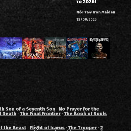
το 2026!
Νέα των Iron Maiden
18/09/2025
th Son of a Seventh Son
·
No Prayer for the
d Death
·
The Final Frontier
·
The Book of Souls
f the Beast
·
Flight of Icarus
·
The Trooper
·
2