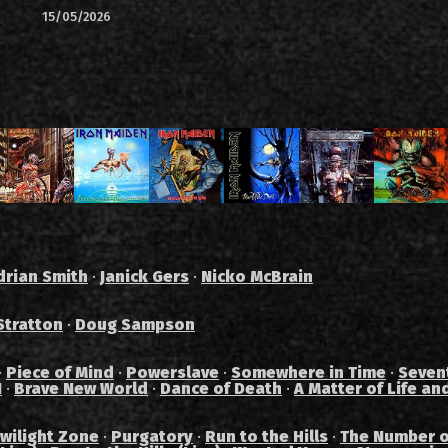
15/05/2026
drian Smith
·
Janick Gers
·
Nicko McBrain
Stratton
·
Doug Sampson
·
Piece of Mind
·
Powerslave
·
Somewhere in Time
·
Seven
I
·
Brave New World
·
Dance of Death
·
A Matter of Life an
wilight Zone
·
Purgatory
·
Run to the Hills
·
The Number o