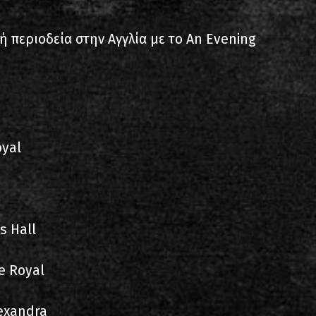
ίστα ηχογραφήσεων
ρή περιοδεία στην Αγγλία με το An Evening
oyal
ιο
s Hall
e Royal
exandra