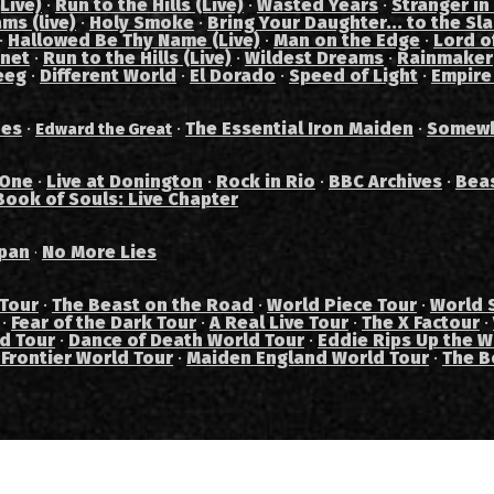
Live)
·
Run to the Hills (Live)
·
Wasted Years
·
Stranger in
ams (live)
·
Holy Smoke
·
Bring Your Daughter... to the Sl
·
Hallowed Be Thy Name (Live)
·
Man on the Edge
·
Lord of
anet
·
Run to the Hills (Live)
·
Wildest Dreams
·
Rainmaker
eeg
·
Different World
·
El Dorado
·
Speed of Light
·
Empire
des
·
·
The Essential Iron Maiden
·
Somewh
Edward the Great
 One
·
Live at Donington
·
Rock in Rio
·
BBC Archives
·
Bea
Book of Souls: Live Chapter
pan
No More Lies
·
 Tour
·
The Beast on the Road
·
World Piece Tour
·
World 
·
Fear of the Dark Tour
·
A Real Live Tour
·
The X Factour
·
ad Tour
·
Dance of Death World Tour
·
Eddie Rips Up the W
 Frontier World Tour
·
Maiden England World Tour
·
The B