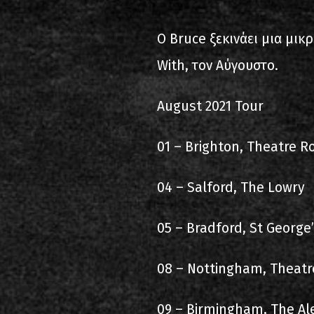
2000-11-10 Άγιος Κοσμάς
Λ
Ο Bruce ξεκινάει μια μικ
2005-06-21 Μαλακάσα
With, τον Αύγουστο.
2008-08-02 Μαλακάσα
August 2021 Tour
2011-06-17 Μαλακάσα
01 – Brighton, Theatre R
2018-07-20 Μαλακάσα
2022-07-16 Ολυμπιακό Στάδ
04 – Salford, The Lowry
05 – Bradford, St George’
08 – Nottingham, Theatr
09 – Birmingham, The Al