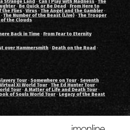
 a Strange Land
·
Can I Play with Madness
·
The
aughter
·
Be Quick or Be Dead
·
From Here to
 the Flies
·
Virus
·
The Angel and the Gambler
·
·
The Number of the Beast (Live)
·
The Trooper
 of the Clouds
ere Back in Time
·
From Fear to Eternity
st over Hammersmith
·
Death on the Road
·
Slavery Tour
·
Somewhere on Tour
·
Seventh
Virtual XI World Tour
·
The Ed Hunter Tour
·
orld Tour
·
A Matter of Life and Death Tour
·
ook of Souls World Tour
·
Legacy of the Beast