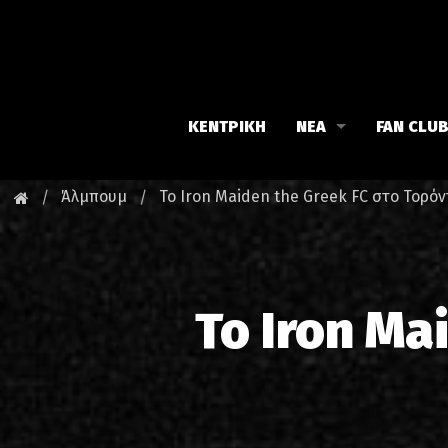
ΚΕΝΤΡΙΚΗ
ΝΕΑ
FAN CLU
Iron Maiden
Γνωρίστε
Άλμπουμ
Το Iron Maiden the Greek FC στο Τορόν
Maiden family
Νέα του 
Fan Club
Οι εκδηλ
Το Iron Ma