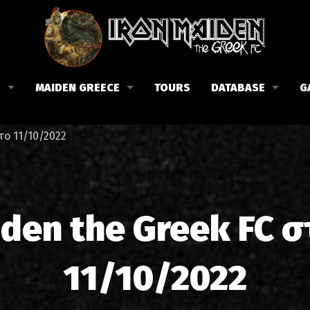
B
MAIDEN GREECE
TOURS
DATABASE
G
 το Fan Club
Συναυλίες στην Ελλάδα
Μέλη
το 11/10/2022
Fan Club
Αφίσες
Βιογραφία
ώσεις μας
Εισιτήρια
Δισκογραφία
Λίστα τραγουδιών στην Ελλάδα
Στίχοι
iden the Greek FC 
Φωτογραφίες στην Ελλάδα
1988-09-13 Νέα Φιλαδέλφει
Κριτικές
11/10/2022
1998-09-04 Λυκαβηττός
Συνεντεύξεις
1999-10-01 Περιστέρι
Αρθρογραφία