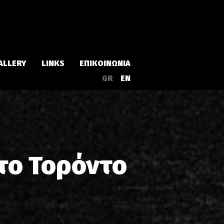
ALLERY
LINKS
ΕΠΙΚΟΙΝΩΝΙΑ
GR
EN
Άλμπουμ
Singles
στο Τορόντο
α
Συλλογές
Live
EPs