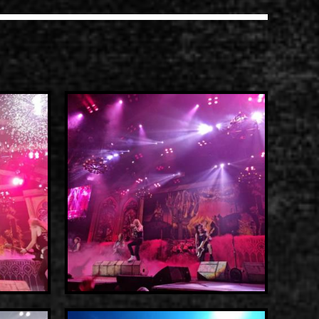
ίστα ηχογραφήσεων
ιο