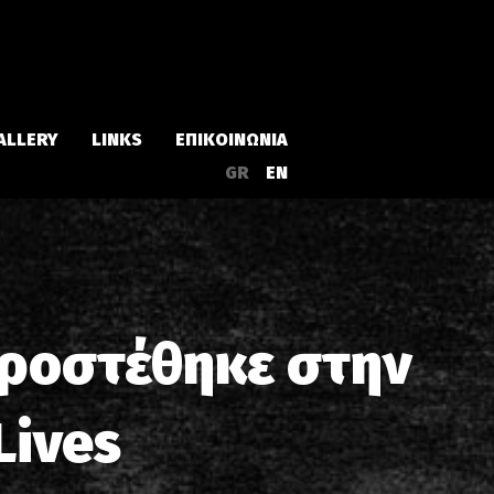
ALLERY
LINKS
ΕΠΙΚΟΙΝΩΝΙΑ
GR
EN
Άλμπουμ
Singles
προστέθηκε στην
α
Συλλογές
Lives
Live
EPs