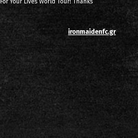
 For Your Lives World Tour! Thanks
ironmaidenfc.gr