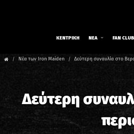
ΚΕΝΤΡΙΚΗ
ΝΕΑ
FAN CLU
Iron Maiden
Γνωρίστε
Νέα των Iron Maiden
Δεύτερη συναυλία στο Βερο
Maiden family
Νέα του 
Fan Club
Οι εκδηλ
Δεύτερη συναυλ
περι