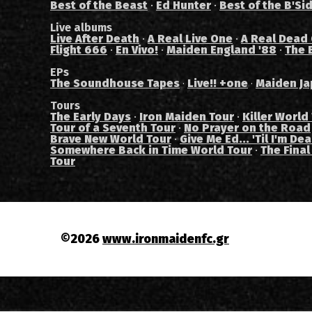
Best of the Beast
·
Ed Hunter
·
Best of the B'Si
Live albums
Live After Death
·
A Real Live One
·
A Real Dead
Flight 666
·
En Vivo!
·
Maiden England '88
·
The 
EPs
The Soundhouse Tapes
Live!! +one
Maiden Ja
·
·
Tours
The Early Days
·
Iron Maiden Tour
·
Killer World
Tour of a Seventh Tour
·
No Prayer on the Road
Brave New World Tour
·
Give Me Ed... 'Til I'm De
Somewhere Back in Time World Tour
·
The Final
Tour
©2026
www.ironmaidenfc.gr