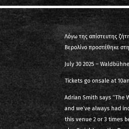
2000-11-10 Άγιος Κοσμάς
Λ
2005-06-21 Μαλακάσα
Λόγω της απίστευτης ζήτ
2008-08-02 Μαλακάσα
Βερολίνο προστέθηκε στην
2011-06-17 Μαλακάσα
2018-07-20 Μαλακάσα
July 30 2025 – Waldbühn
2022-07-16 Ολυμπιακό Στάδ
Tickets go onsale at 10
Adrian Smith says “The 
and we’ve always had in
this venue 2 or 3 times 