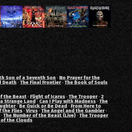
th Son of a Seventh Son
·
No Prayer for the
d Death
·
The Final Frontier
·
The Book of Souls
f the Beast
·
Flight of Icarus
·
The Trooper
·
2
 a Strange Land
·
Can I Play with Madness
·
The
aughter
·
Be Quick or Be Dead
·
From Here to
 the Flies
·
Virus
·
The Angel and the Gambler
·
·
The Number of the Beast (Live)
·
The Trooper
 of the Clouds