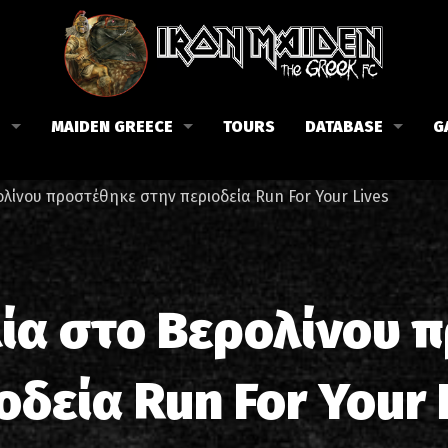
B
MAIDEN GREECE
TOURS
DATABASE
G
 το Fan Club
Συναυλίες στην Ελλάδα
Μέλη
λίνου προστέθηκε στην περιοδεία Run For Your Lives
Fan Club
Αφίσες
Βιογραφία
ώσεις μας
Εισιτήρια
Δισκογραφία
Λίστα τραγουδιών στην Ελλάδα
Στίχοι
ία στο Βερολίνου 
Φωτογραφίες στην Ελλάδα
1988-09-13 Νέα Φιλαδέλφει
Κριτικές
οδεία Run For Your 
1998-09-04 Λυκαβηττός
Συνεντεύξεις
1999-10-01 Περιστέρι
Αρθρογραφία