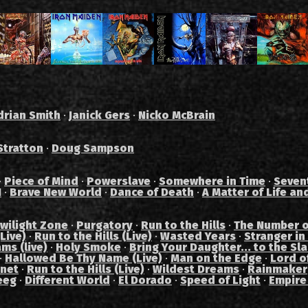
drian Smith
·
Janick Gers
·
Nicko McBrain
Stratton
·
Doug Sampson
·
Piece of Mind
·
Powerslave
·
Somewhere in Time
·
Seven
I
·
Brave New World
·
Dance of Death
·
A Matter of Life an
wilight Zone
·
Purgatory
·
Run to the Hills
·
The Number o
Live)
·
Run to the Hills (Live)
·
Wasted Years
·
Stranger in
ams (live)
·
Holy Smoke
·
Bring Your Daughter... to the Sl
·
Hallowed Be Thy Name (Live)
·
Man on the Edge
·
Lord of
anet
·
Run to the Hills (Live)
·
Wildest Dreams
·
Rainmaker
eeg
·
Different World
·
El Dorado
·
Speed of Light
·
Empire