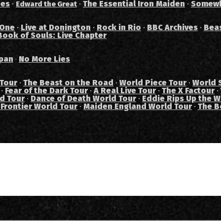
des
·
·
The Essential Iron Maiden
·
Somewh
Edward the Great
 One
·
Live at Donington
·
Rock in Rio
·
BBC Archives
·
Bea
Book of Souls: Live Chapter
pan
No More Lies
·
 Tour
·
The Beast on the Road
·
World Piece Tour
·
World 
·
Fear of the Dark Tour
·
A Real Live Tour
·
The X Factour
·
ad Tour
·
Dance of Death World Tour
·
Eddie Rips Up the W
 Frontier World Tour
·
Maiden England World Tour
·
The B