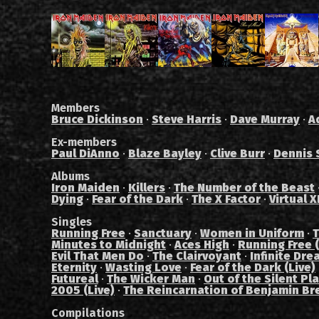
Members
Bruce Dickinson
·
Steve Harris
·
Dave Murray
·
A
Ex-members
Paul DiAnno
·
Blaze Bayley
·
Clive Burr
·
Dennis 
Albums
Iron Maiden
·
Killers
·
The Number of the Beast
Dying
·
Fear of the Dark
·
The X Factor
·
Virtual X
Singles
Running Free
·
Sanctuary
·
Women in Uniform
·
T
Minutes to Midnight
·
Aces High
·
Running Free (
Evil That Men Do
·
The Clairvoyant
·
Infinite Dre
Eternity
·
Wasting Love
·
Fear of the Dark (Live)
Futureal
·
The Wicker Man
·
Out of the Silent Pl
2005 (Live)
·
The Reincarnation of Benjamin Br
Compilations