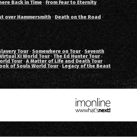
ere Back in Time
·
From Fear to Eternity
st over Hammersmith
·
Death on the Road
·
Slavery Tour
·
Somewhere on Tour
·
Seventh
Virtual XI World Tour
·
The Ed Hunter Tour
·
orld Tour
·
A Matter of Life and Death Tour
·
ook of Souls World Tour
·
Legacy of the Beast