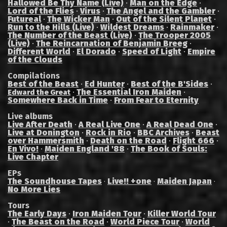
Hallowed Be Thy Name (Live)
·
Man on the Edge
·
Lord of the Flies
·
Virus
·
The Angel and the Gambler
·
Futureal
·
The Wicker Man
·
Out of the Silent Planet
·
Run to the Hills (Live)
·
Wildest Dreams
·
Rainmaker
·
The Number of the Beast (Live)
·
The Trooper 2005
(Live)
·
The Reincarnation of Benjamin Breeg
·
Different World
·
El Dorado
·
Speed of Light
·
Empire
of the Clouds
Compilations
Best of the Beast
·
Ed Hunter
·
Best of the B'Sides
·
·
The Essential Iron Maiden
·
Edward the Great
Somewhere Back in Time
·
From Fear to Eternity
Live albums
Live After Death
·
A Real Live One
·
A Real Dead One
·
Live at Donington
·
Rock in Rio
·
BBC Archives
·
Beast
over Hammersmith
·
Death on the Road
·
Flight 666
·
En Vivo!
·
Maiden England '88
·
The Book of Souls:
Live Chapter
EPs
The Soundhouse Tapes
Live!! +one
Maiden Japan
·
·
·
No More Lies
Tours
The Early Days
·
Iron Maiden Tour
·
Killer World Tour
·
The Beast on the Road
·
World Piece Tour
·
World