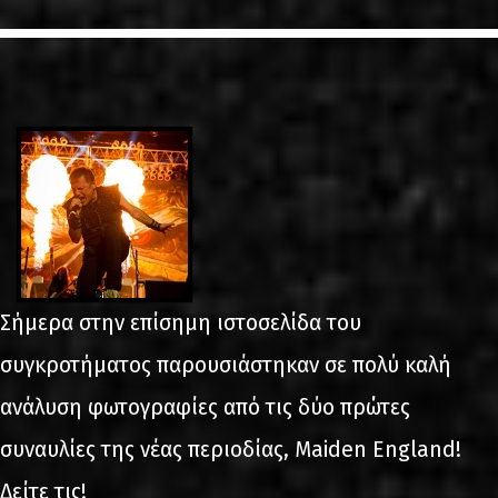
LINKS
ΕΠΙΚΟΙΝΩΝΙΑ
GR
EN
Σήμερα στην επίσημη ιστοσελίδα του
συγκροτήματος παρουσιάστηκαν σε πολύ καλή
ανάλυση φωτογραφίες από τις δύο πρώτες
συναυλίες της νέας περιοδίας, Maiden England!
Δείτε τις!