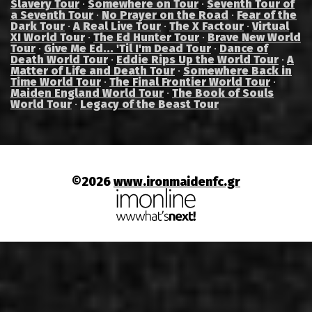
Slavery Tour
·
Somewhere on Tour
·
Seventh Tour of
a Seventh Tour
·
No Prayer on the Road
·
Fear of the
Dark Tour
·
A Real Live Tour
·
The X Factour
·
Virtual
XI World Tour
·
The Ed Hunter Tour
·
Brave New World
Tour
·
Give Me Ed... 'Til I'm Dead Tour
·
Dance of
Death World Tour
·
Eddie Rips Up the World Tour
·
A
Matter of Life and Death Tour
·
Somewhere Back in
Time World Tour
·
The Final Frontier World Tour
·
Maiden England World Tour
·
The Book of Souls
World Tour
·
Legacy of the Beast Tour
©2026
www.ironmaidenfc.gr