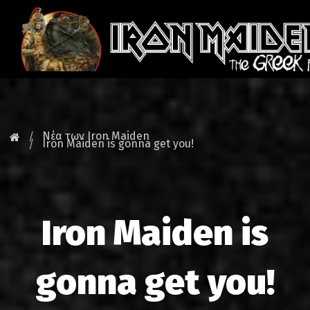
ΚΕΝΤΡΙΚΗ
ΝΕΑ
Νέα των Iron Maiden
Iron Maiden is gonna get you!
FAN CLUB
MAIDEN GREECE
Iron Maiden is
TOURS
DATABASE
gonna get you!
GALLERY