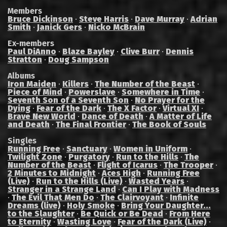
Members
Bruce Dickinson
·
Steve Harris
·
Dave Murray
·
Adrian
Smith
·
Janick Gers
·
Nicko McBrain
Ex-members
Paul DiAnno
·
Blaze Bayley
·
Clive Burr
·
Dennis
Stratton
·
Doug Sampson
Albums
Iron Maiden
·
Killers
·
The Number of the Beast
·
Piece of Mind
·
Powerslave
·
Somewhere in Time
·
Seventh Son of a Seventh Son
·
No Prayer for the
Dying
·
Fear of the Dark
·
The X Factor
·
Virtual XI
·
Brave New World
·
Dance of Death
·
A Matter of Life
and Death
·
The Final Frontier
·
The Book of Souls
Singles
Running Free
·
Sanctuary
·
Women in Uniform
·
Twilight Zone
·
Purgatory
·
Run to the Hills
·
The
Number of the Beast
·
Flight of Icarus
·
The Trooper
·
2 Minutes to Midnight
·
Aces High
·
Running Free
(Live)
·
Run to the Hills (Live)
·
Wasted Years
·
Stranger in a Strange Land
·
Can I Play with Madness
·
The Evil That Men Do
·
The Clairvoyant
·
Infinite
Dreams (live)
·
Holy Smoke
·
Bring Your Daughter...
to the Slaughter
·
Be Quick or Be Dead
·
From Here
to Eternity
·
Wasting Love
·
Fear of the Dark (Live)
·