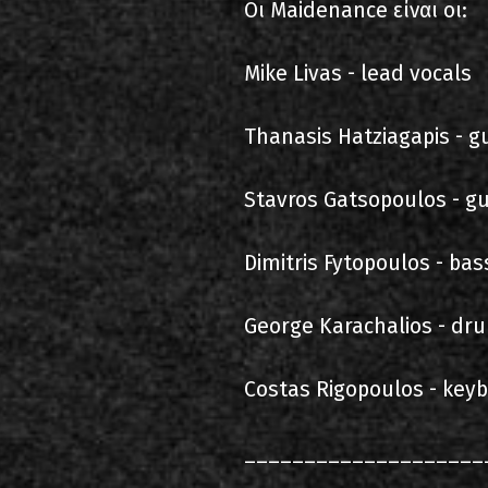
Οι Maidenance είναι οι:
Mike Livas - lead vocals
Thanasis Hatziagapis - gu
Stavros Gatsopoulos - gu
Dimitris Fytopoulos - bas
George Karachalios - dr
Costas Rigopoulos - keyb
____________________