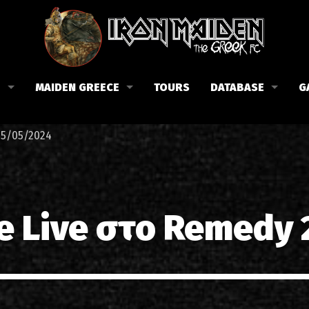
B
MAIDEN GREECE
TOURS
DATABASE
G
 το Fan Club
Συναυλίες στην Ελλάδα
Μέλη
25/05/2024
Fan Club
Αφίσες
Βιογραφία
ώσεις μας
Εισιτήρια
Δισκογραφία
Λίστα τραγουδιών στην Ελλάδα
Στίχοι
e Live στο Remedy 
Φωτογραφίες στην Ελλάδα
1988-09-13 Νέα Φιλαδέλφει
Κριτικές
1998-09-04 Λυκαβηττός
Συνεντεύξεις
1999-10-01 Περιστέρι
Αρθρογραφία