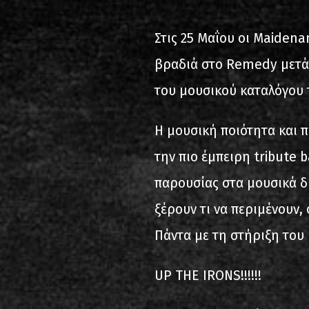
2000-11-10 Άγιος Κοσμάς
Λ
Στις 25 Μαΐου οι Maiden
2005-06-21 Μαλακάσα
βραδιά στο Remedy μετά 
2008-08-02 Μαλακάσα
του μουσικού καταλόγου 
2011-06-17 Μαλακάσα
Η μουσική ποιότητα και π
2018-07-20 Μαλακάσα
την πιο έμπειρη tribute 
2022-07-16 Ολυμπιακό Στάδ
παρουσίας στα μουσικά δ
ξέρουν τι να περιμένουν,
Πάντα με τη στήριξη του 
UP THE IRONS!!!!!!