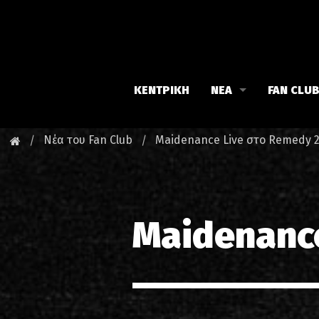
ΚΕΝΤΡΙΚΗ
ΝΕΑ
FAN CLU
Iron Maiden
Γνωρίστε
Νέα του Fan Club
Maidenance Live στο Remedy 
Maiden family
Νέα του 
Fan Club
Οι εκδηλ
Maidenanc