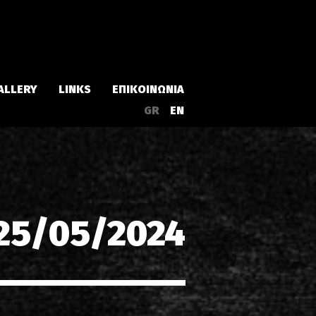
ALLERY
LINKS
ΕΠΙΚΟΙΝΩΝΙΑ
GR
EN
Άλμπουμ
Singles
25/05/2024
α
Συλλογές
Live
EPs