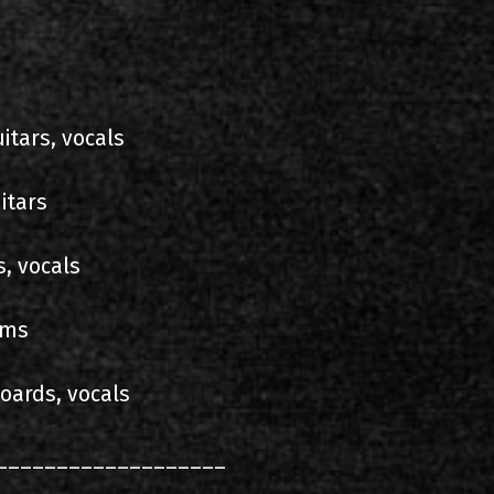
itars, vocals
itars
s, vocals
ums
oards, vocals
___________________