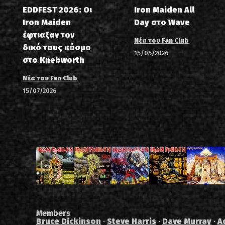
EDDFEST 2026: Οι
Iron Maiden All
Iron Maiden
Day στο Wave
έφτιαξαν τον
Νέα του Fan Club
δικό τους κόσμο
15/05/2026
στο Knebworth
Νέα του Fan Club
15/07/2026
Members
Bruce Dickinson
·
Steve Harris
·
Dave Murray
·
A