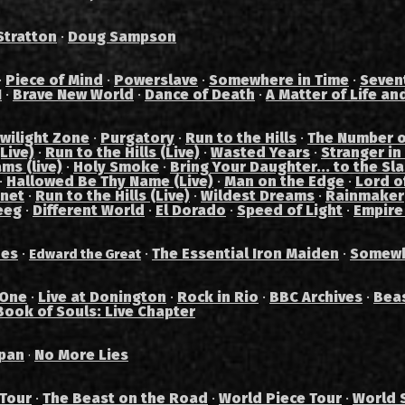
Stratton
·
Doug Sampson
·
Piece of Mind
·
Powerslave
·
Somewhere in Time
·
Seven
I
·
Brave New World
·
Dance of Death
·
A Matter of Life an
wilight Zone
·
Purgatory
·
Run to the Hills
·
The Number o
Live)
·
Run to the Hills (Live)
·
Wasted Years
·
Stranger in
ams (live)
·
Holy Smoke
·
Bring Your Daughter... to the Sl
·
Hallowed Be Thy Name (Live)
·
Man on the Edge
·
Lord of
anet
·
Run to the Hills (Live)
·
Wildest Dreams
·
Rainmaker
eeg
·
Different World
·
El Dorado
·
Speed of Light
·
Empire
des
·
·
The Essential Iron Maiden
·
Somewh
Edward the Great
 One
·
Live at Donington
·
Rock in Rio
·
BBC Archives
·
Bea
Book of Souls: Live Chapter
pan
No More Lies
·
 Tour
·
The Beast on the Road
·
World Piece Tour
·
World 