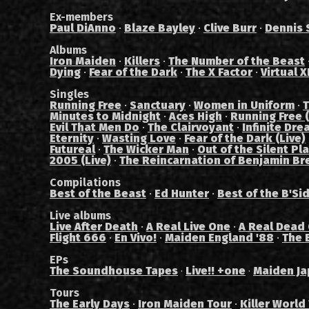
Ex-members
Paul DiAnno
·
Blaze Bayley
·
Clive Burr
·
Dennis 
Albums
Iron Maiden
·
Killers
·
The Number of the Beast
Dying
·
Fear of the Dark
·
The X Factor
·
Virtual X
Singles
Running Free
·
Sanctuary
·
Women in Uniform
·
T
Minutes to Midnight
·
Aces High
·
Running Free (
Evil That Men Do
·
The Clairvoyant
·
Infinite Dre
Eternity
·
Wasting Love
·
Fear of the Dark (Live)
Futureal
·
The Wicker Man
·
Out of the Silent Pl
2005 (Live)
·
The Reincarnation of Benjamin Br
Compilations
Best of the Beast
·
Ed Hunter
·
Best of the B'Si
Live albums
Live After Death
·
A Real Live One
·
A Real Dead
Flight 666
·
En Vivo!
·
Maiden England '88
·
The 
EPs
The Soundhouse Tapes
Live!! +one
Maiden Ja
·
·
Tours
The Early Days
·
Iron Maiden Tour
·
Killer World