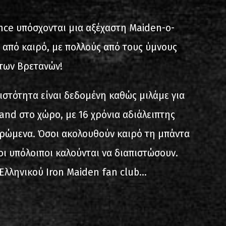
ίστα ηχογραφήσεων
ance υπόσχονται μια αξέχαστη Maiden-ο-
από καιρό, με πολλούς από τους ύμνους
των Βρετανών!
ιστότητα είναι δεδομένη καθώς μιλάμε για
band στο χώρο, με 16 χρόνια αδιάλειπτης
ιο
ρώμενα. Όσοι ακολουθούν καιρό τη μπάντα
 οι υπόλοιποι καλούνται να διαπιστώσουν.
Ελληνικού Iron Maiden fan club...