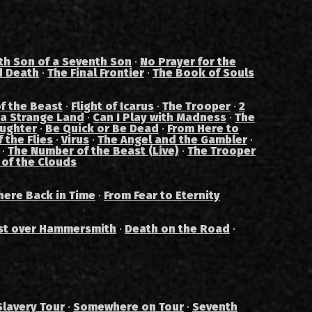
th Son of a Seventh Son
·
No Prayer for the
d Death
·
The Final Frontier
·
The Book of Souls
f the Beast
·
Flight of Icarus
·
The Trooper
·
2
 a Strange Land
·
Can I Play with Madness
·
The
aughter
·
Be Quick or Be Dead
·
From Here to
 the Flies
·
Virus
·
The Angel and the Gambler
·
·
The Number of the Beast (Live)
·
The Trooper
 of the Clouds
ere Back in Time
·
From Fear to Eternity
st over Hammersmith
·
Death on the Road
·
Slavery Tour
·
Somewhere on Tour
·
Seventh