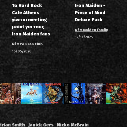
Το Hard Rock
Iron Maiden -
Cafe Athens
Piece of Mind
γίνεται meeting
Deluxe Pack
point για τους
Νέα Maiden family
Iron Maiden fans
12/11/2025
Νέα του Fan Club
15/05/2026
drian Smith
·
Janick Gers
·
Nicko McBrain