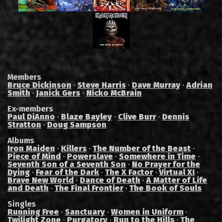
Members
Bruce Dickinson
·
Steve Harris
·
Dave Murray
·
Adrian
Smith
·
Janick Gers
·
Nicko McBrain
Ex-members
Paul DiAnno
·
Blaze Bayley
·
Clive Burr
·
Dennis
Stratton
·
Doug Sampson
Albums
Iron Maiden
·
Killers
·
The Number of the Beast
·
Piece of Mind
·
Powerslave
·
Somewhere in Time
·
Seventh Son of a Seventh Son
·
No Prayer for the
Dying
·
Fear of the Dark
·
The X Factor
·
Virtual XI
·
Brave New World
·
Dance of Death
·
A Matter of Life
and Death
·
The Final Frontier
·
The Book of Souls
Singles
Running Free
·
Sanctuary
·
Women in Uniform
·
Twilight Zone
·
Purgatory
·
Run to the Hills
·
The