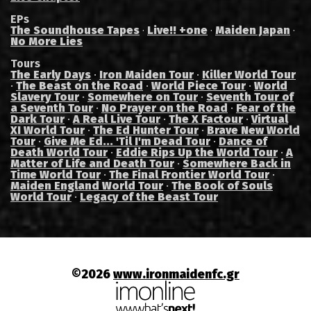
EPs
The Soundhouse Tapes
Live!! +one
Maiden Japan
·
·
·
No More Lies
Tours
The Early Days
·
Iron Maiden Tour
·
Killer World Tour
·
The Beast on the Road
·
World Piece Tour
·
World
Slavery Tour
·
Somewhere on Tour
·
Seventh Tour of
a Seventh Tour
·
No Prayer on the Road
·
Fear of the
Dark Tour
·
A Real Live Tour
·
The X Factour
·
Virtual
XI World Tour
·
The Ed Hunter Tour
·
Brave New World
Tour
·
Give Me Ed... 'Til I'm Dead Tour
·
Dance of
Death World Tour
·
Eddie Rips Up the World Tour
·
A
Matter of Life and Death Tour
·
Somewhere Back in
Time World Tour
·
The Final Frontier World Tour
·
Maiden England World Tour
·
The Book of Souls
World Tour
·
Legacy of the Beast Tour
©2026
www.ironmaidenfc.gr