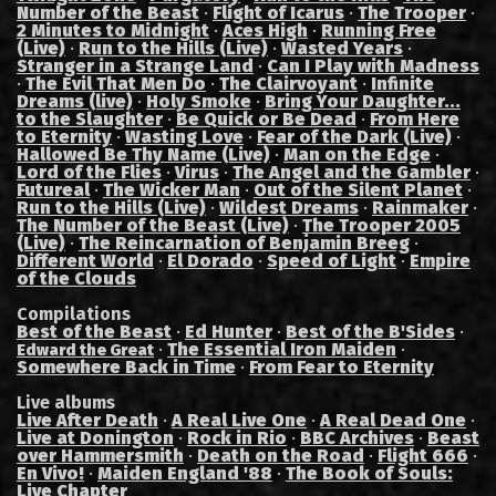
Number of the Beast
·
Flight of Icarus
·
The Trooper
·
2 Minutes to Midnight
·
Aces High
·
Running Free
(Live)
·
Run to the Hills (Live)
·
Wasted Years
·
Stranger in a Strange Land
·
Can I Play with Madness
·
The Evil That Men Do
·
The Clairvoyant
·
Infinite
Dreams (live)
·
Holy Smoke
·
Bring Your Daughter...
to the Slaughter
·
Be Quick or Be Dead
·
From Here
to Eternity
·
Wasting Love
·
Fear of the Dark (Live)
·
Hallowed Be Thy Name (Live)
·
Man on the Edge
·
Lord of the Flies
·
Virus
·
The Angel and the Gambler
·
Futureal
·
The Wicker Man
·
Out of the Silent Planet
·
Run to the Hills (Live)
·
Wildest Dreams
·
Rainmaker
·
The Number of the Beast (Live)
·
The Trooper 2005
(Live)
·
The Reincarnation of Benjamin Breeg
·
Different World
·
El Dorado
·
Speed of Light
·
Empire
of the Clouds
Compilations
Best of the Beast
·
Ed Hunter
·
Best of the B'Sides
·
·
The Essential Iron Maiden
·
Edward the Great
Somewhere Back in Time
·
From Fear to Eternity
Live albums
Live After Death
·
A Real Live One
·
A Real Dead One
·
Live at Donington
·
Rock in Rio
·
BBC Archives
·
Beast
over Hammersmith
·
Death on the Road
·
Flight 666
·
En Vivo!
·
Maiden England '88
·
The Book of Souls:
Live Chapter