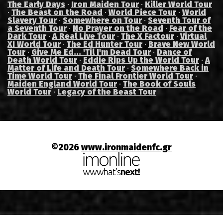
The Early Days
·
Iron Maiden Tour
·
Killer World Tour
·
The Beast on the Road
·
World Piece Tour
·
World
Slavery Tour
·
Somewhere on Tour
·
Seventh Tour of
a Seventh Tour
·
No Prayer on the Road
·
Fear of the
Dark Tour
·
A Real Live Tour
·
The X Factour
·
Virtual
XI World Tour
·
The Ed Hunter Tour
·
Brave New World
Tour
·
Give Me Ed... 'Til I'm Dead Tour
·
Dance of
Death World Tour
·
Eddie Rips Up the World Tour
·
A
Matter of Life and Death Tour
·
Somewhere Back in
Time World Tour
·
The Final Frontier World Tour
·
Maiden England World Tour
·
The Book of Souls
World Tour
·
Legacy of the Beast Tour
©2026
www.ironmaidenfc.gr