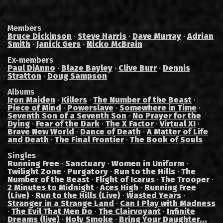
Members
Bruce Dickinson
·
Steve Harris
·
Dave Murray
·
Adrian
Smith
·
Janick Gers
·
Nicko McBrain
Ex-members
Paul DiAnno
·
Blaze Bayley
·
Clive Burr
·
Dennis
Stratton
·
Doug Sampson
Albums
Iron Maiden
·
Killers
·
The Number of the Beast
·
Piece of Mind
·
Powerslave
·
Somewhere in Time
·
Seventh Son of a Seventh Son
·
No Prayer for the
Dying
·
Fear of the Dark
·
The X Factor
·
Virtual XI
·
Brave New World
·
Dance of Death
·
A Matter of Life
and Death
·
The Final Frontier
·
The Book of Souls
Singles
Running Free
·
Sanctuary
·
Women in Uniform
·
Twilight Zone
·
Purgatory
·
Run to the Hills
·
The
Number of the Beast
·
Flight of Icarus
·
The Trooper
·
2 Minutes to Midnight
·
Aces High
·
Running Free
(Live)
·
Run to the Hills (Live)
·
Wasted Years
·
Stranger in a Strange Land
·
Can I Play with Madness
·
The Evil That Men Do
·
The Clairvoyant
·
Infinite
Dreams (live)
·
Holy Smoke
·
Bring Your Daughter...