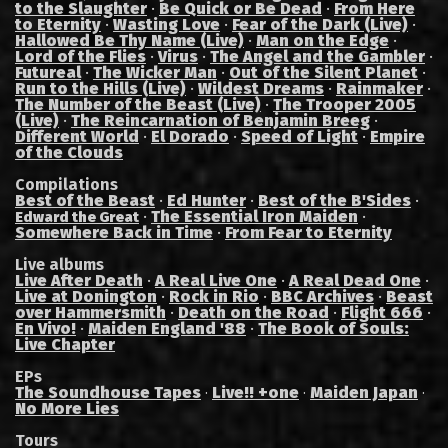
to the Slaughter
·
Be Quick or Be Dead
·
From Here
to Eternity
·
Wasting Love
·
Fear of the Dark (Live)
·
Hallowed Be Thy Name (Live)
·
Man on the Edge
·
Lord of the Flies
·
Virus
·
The Angel and the Gambler
·
Futureal
·
The Wicker Man
·
Out of the Silent Planet
·
Run to the Hills (Live)
·
Wildest Dreams
·
Rainmaker
·
The Number of the Beast (Live)
·
The Trooper 2005
(Live)
·
The Reincarnation of Benjamin Breeg
·
Different World
·
El Dorado
·
Speed of Light
·
Empire
of the Clouds
Compilations
Best of the Beast
·
Ed Hunter
·
Best of the B'Sides
·
·
The Essential Iron Maiden
·
Edward the Great
Somewhere Back in Time
·
From Fear to Eternity
Live albums
Live After Death
·
A Real Live One
·
A Real Dead One
·
Live at Donington
·
Rock in Rio
·
BBC Archives
·
Beast
over Hammersmith
·
Death on the Road
·
Flight 666
·
En Vivo!
·
Maiden England '88
·
The Book of Souls:
Live Chapter
EPs
The Soundhouse Tapes
Live!! +one
Maiden Japan
·
·
·
No More Lies
Tours