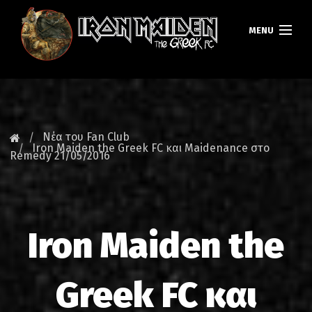
MENU
ΚΕΝΤΡΙΚΗ
ΝΕΑ
Νέα του Fan Club
Iron Maiden the Greek FC και Maidenance στο
Remedy 21/05/2016
FAN CLUB
MAIDEN GREECE
TOURS
Iron Maiden the
DATABASE
Greek FC και
GALLERY