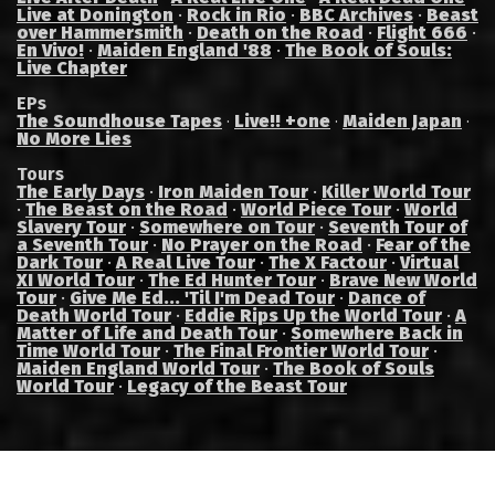
Live at Donington
·
Rock in Rio
·
BBC Archives
·
Beast
over Hammersmith
·
Death on the Road
·
Flight 666
·
En Vivo!
·
Maiden England '88
·
The Book of Souls:
Live Chapter
EPs
The Soundhouse Tapes
Live!! +one
Maiden Japan
·
·
·
No More Lies
Tours
The Early Days
·
Iron Maiden Tour
·
Killer World Tour
·
The Beast on the Road
·
World Piece Tour
·
World
Slavery Tour
·
Somewhere on Tour
·
Seventh Tour of
a Seventh Tour
·
No Prayer on the Road
·
Fear of the
Dark Tour
·
A Real Live Tour
·
The X Factour
·
Virtual
XI World Tour
·
The Ed Hunter Tour
·
Brave New World
Tour
·
Give Me Ed... 'Til I'm Dead Tour
·
Dance of
Death World Tour
·
Eddie Rips Up the World Tour
·
A
Matter of Life and Death Tour
·
Somewhere Back in
Time World Tour
·
The Final Frontier World Tour
·
Maiden England World Tour
·
The Book of Souls
World Tour
·
Legacy of the Beast Tour