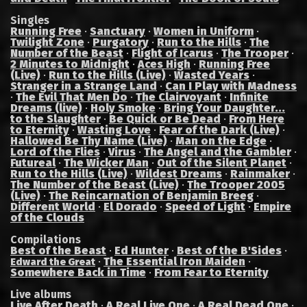
Singles
Running Free
·
Sanctuary
·
Women in Uniform
·
Twilight Zone
·
Purgatory
·
Run to the Hills
·
The
Number of the Beast
·
Flight of Icarus
·
The Trooper
·
2 Minutes to Midnight
·
Aces High
·
Running Free
(Live)
·
Run to the Hills (Live)
·
Wasted Years
·
Stranger in a Strange Land
·
Can I Play with Madness
·
The Evil That Men Do
·
The Clairvoyant
·
Infinite
Dreams (live)
·
Holy Smoke
·
Bring Your Daughter...
to the Slaughter
·
Be Quick or Be Dead
·
From Here
to Eternity
·
Wasting Love
·
Fear of the Dark (Live)
·
Hallowed Be Thy Name (Live)
·
Man on the Edge
·
Lord of the Flies
·
Virus
·
The Angel and the Gambler
·
Futureal
·
The Wicker Man
·
Out of the Silent Planet
·
Run to the Hills (Live)
·
Wildest Dreams
·
Rainmaker
·
The Number of the Beast (Live)
·
The Trooper 2005
(Live)
·
The Reincarnation of Benjamin Breeg
·
Different World
·
El Dorado
·
Speed of Light
·
Empire
of the Clouds
Compilations
Best of the Beast
·
Ed Hunter
·
Best of the B'Sides
·
·
The Essential Iron Maiden
·
Edward the Great
Somewhere Back in Time
·
From Fear to Eternity
Live albums
Live After Death
·
A Real Live One
·
A Real Dead One
·