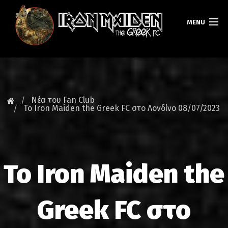
MENU
ΚΕΝΤΡΙΚΗ
ΝΕΑ
Νέα του Fan Club
Το Iron Maiden the Greek FC στο Λονδίνο 08/07/2023
FAN CLUB
MAIDEN GREECE
Το Iron Maiden the
TOURS
DATABASE
Greek FC στο
GALLERY