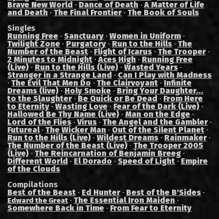
Brave New World
·
Dance of Death
·
A Matter of Life
and Death
·
The Final Frontier
·
The Book of Souls
Singles
Running Free
·
Sanctuary
·
Women in Uniform
·
Twilight Zone
·
Purgatory
·
Run to the Hills
·
The
Number of the Beast
·
Flight of Icarus
·
The Trooper
·
2 Minutes to Midnight
·
Aces High
·
Running Free
(Live)
·
Run to the Hills (Live)
·
Wasted Years
·
Stranger in a Strange Land
·
Can I Play with Madness
·
The Evil That Men Do
·
The Clairvoyant
·
Infinite
Dreams (live)
·
Holy Smoke
·
Bring Your Daughter...
to the Slaughter
·
Be Quick or Be Dead
·
From Here
to Eternity
·
Wasting Love
·
Fear of the Dark (Live)
·
Hallowed Be Thy Name (Live)
·
Man on the Edge
·
Lord of the Flies
·
Virus
·
The Angel and the Gambler
·
Futureal
·
The Wicker Man
·
Out of the Silent Planet
·
Run to the Hills (Live)
·
Wildest Dreams
·
Rainmaker
·
The Number of the Beast (Live)
·
The Trooper 2005
(Live)
·
The Reincarnation of Benjamin Breeg
·
Different World
·
El Dorado
·
Speed of Light
·
Empire
of the Clouds
Compilations
Best of the Beast
·
Ed Hunter
·
Best of the B'Sides
·
·
The Essential Iron Maiden
·
Edward the Great
Somewhere Back in Time
·
From Fear to Eternity