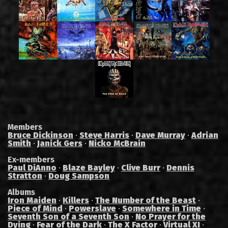
Members
Bruce Dickinson
·
Steve Harris
·
Dave Murray
·
Adrian
Smith
·
Janick Gers
·
Nicko McBrain
Ex-members
Paul DiAnno
·
Blaze Bayley
·
Clive Burr
·
Dennis
Stratton
·
Doug Sampson
Albums
Iron Maiden
·
Killers
·
The Number of the Beast
·
Piece of Mind
·
Powerslave
·
Somewhere in Time
·
Seventh Son of a Seventh Son
·
No Prayer for the
Dying
·
Fear of the Dark
·
The X Factor
·
Virtual XI
·