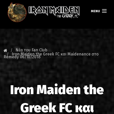
MENU
ΚΕΝΤΡΙΚΗ
ΝΕΑ
Νέα του Fan Club
Iron Maiden the Greek FC και Maidenance στο
Remedy 06/10/2018
FAN CLUB
MAIDEN GREECE
TOURS
Iron Maiden the
DATABASE
Greek FC και
GALLERY