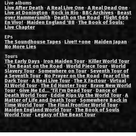
Live albums
Live After Death
·
A Real Live One
·
A Real Dead One
·
Live at Donington
·
Rock in Rio
·
BBC Archives
·
Beast
over Hammersmith
·
Death on the Road
·
Flight 666
·
En Vivo!
·
Maiden England '88
·
The Book of Souls:
Live Chapter
EPs
The Soundhouse Tapes
Live!! +one
Maiden Japan
·
·
·
No More Lies
Tours
The Early Days
·
Iron Maiden Tour
·
Killer World Tour
·
The Beast on the Road
·
World Piece Tour
·
World
Slavery Tour
·
Somewhere on Tour
·
Seventh Tour of
a Seventh Tour
·
No Prayer on the Road
·
Fear of the
Dark Tour
·
A Real Live Tour
·
The X Factour
·
Virtual
XI World Tour
·
The Ed Hunter Tour
·
Brave New World
Tour
·
Give Me Ed... 'Til I'm Dead Tour
·
Dance of
Death World Tour
·
Eddie Rips Up the World Tour
·
A
Matter of Life and Death Tour
·
Somewhere Back in
Time World Tour
·
The Final Frontier World Tour
·
Maiden England World Tour
·
The Book of Souls
World Tour
·
Legacy of the Beast Tour