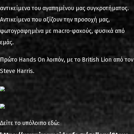
αντικείμενα του αγαπημένου μας συγκροτήματος.
Αντικείμενα που αξίζουν την προσοχή μας,
φωτογραφημένα με macro-φακούς, φυσικά από
εμάς.
Πρώτο Hands On λοιπόν, με το British Lion από τον
Steve Harris.
Δείτε το υπόλοιπο εδώ: