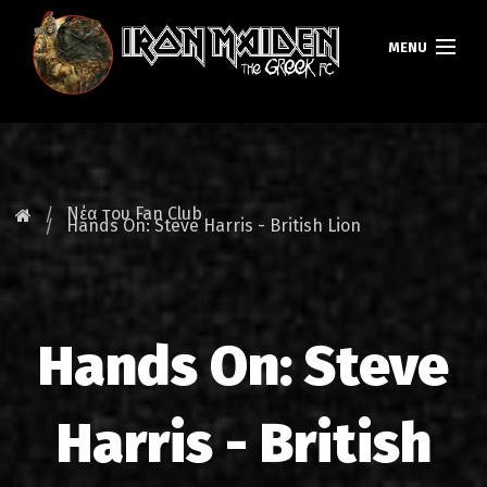
MENU
ΚΕΝΤΡΙΚΗ
ΝΕΑ
Νέα του Fan Club
Hands On: Steve Harris - British Lion
FAN CLUB
MAIDEN GREECE
Hands On: Steve
TOURS
DATABASE
Harris - British
GALLERY