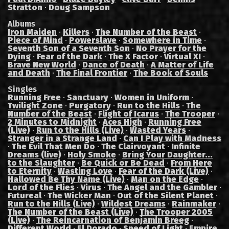
Stratton
·
Doug Sampson
Albums
Iron Maiden
·
Killers
·
The Number of the Beast
·
Piece of Mind
·
Powerslave
·
Somewhere in Time
·
Seventh Son of a Seventh Son
·
No Prayer for the
Dying
·
Fear of the Dark
·
The X Factor
·
Virtual XI
·
Brave New World
·
Dance of Death
·
A Matter of Life
and Death
·
The Final Frontier
·
The Book of Souls
Singles
Running Free
·
Sanctuary
·
Women in Uniform
·
Twilight Zone
·
Purgatory
·
Run to the Hills
·
The
Number of the Beast
·
Flight of Icarus
·
The Trooper
·
2 Minutes to Midnight
·
Aces High
·
Running Free
(Live)
·
Run to the Hills (Live)
·
Wasted Years
·
Stranger in a Strange Land
·
Can I Play with Madness
·
The Evil That Men Do
·
The Clairvoyant
·
Infinite
Dreams (live)
·
Holy Smoke
·
Bring Your Daughter...
to the Slaughter
·
Be Quick or Be Dead
·
From Here
to Eternity
·
Wasting Love
·
Fear of the Dark (Live)
·
Hallowed Be Thy Name (Live)
·
Man on the Edge
·
Lord of the Flies
·
Virus
·
The Angel and the Gambler
·
Futureal
·
The Wicker Man
·
Out of the Silent Planet
·
Run to the Hills (Live)
·
Wildest Dreams
·
Rainmaker
·
The Number of the Beast (Live)
·
The Trooper 2005
(Live)
·
The Reincarnation of Benjamin Breeg
·
Different World
·
El Dorado
·
Speed of Light
·
Empire