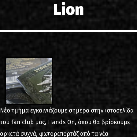
Lion
LINKS
ΕΠΙΚΟΙΝΩΝΙΑ
GR
EN
Νέο τμήμα εγκαινιάζουμε σήμερα στην ιστοσελίδα
του fan club μας, Hands On, όπου θα βρίσκουμε
αρκετά συχνά, φωτορεπορτάζ από τα νέα