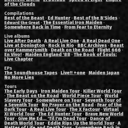
of the Clouds
Compilations
Best of the Beast
·
Ed Hunter
·
Best of the B'Sides
·
·
The Essential Iron Maiden
·
Edward the Great
Somewhere Back in Time
·
From Fear to Eternity
Live albums
Live After Death
·
A Real Live One
·
A Real Dead One
·
Live at Donington
·
Rock in Rio
·
BBC Archives
·
Beast
over Hammersmith
·
Death on the Road
·
Flight 666
·
En Vivo!
·
Maiden England '88
·
The Book of Souls:
Live Chapter
EPs
The Soundhouse Tapes
Live!! +one
Maiden Japan
·
·
·
No More Lies
Tours
The Early Days
·
Iron Maiden Tour
·
Killer World Tour
·
The Beast on the Road
·
World Piece Tour
·
World
Slavery Tour
·
Somewhere on Tour
·
Seventh Tour of
a Seventh Tour
·
No Prayer on the Road
·
Fear of the
Dark Tour
·
A Real Live Tour
·
The X Factour
·
Virtual
XI World Tour
·
The Ed Hunter Tour
·
Brave New World
Tour
·
Give Me Ed... 'Til I'm Dead Tour
·
Dance of
Death World Tour
·
Eddie Rips Up the World Tour
·
A
Matter of Life and Death Tour
·
Somewhere Back in