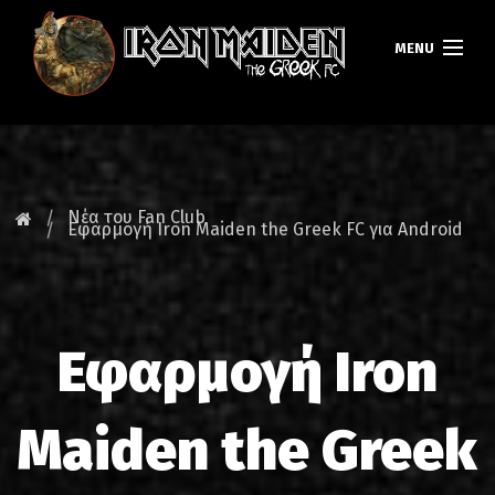
MENU
ΚΕΝΤΡΙΚΗ
ΝΕΑ
Νέα του Fan Club
Εφαρμογή Iron Maiden the Greek FC για Android
FAN CLUB
MAIDEN GREECE
Εφαρμογή Iron
TOURS
DATABASE
Maiden the Greek
GALLERY