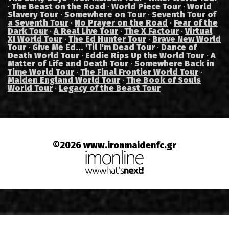
·
The Beast on the Road
·
World Piece Tour
·
World
Slavery Tour
·
Somewhere on Tour
·
Seventh Tour of
a Seventh Tour
·
No Prayer on the Road
·
Fear of the
Dark Tour
·
A Real Live Tour
·
The X Factour
·
Virtual
XI World Tour
·
The Ed Hunter Tour
·
Brave New World
Tour
·
Give Me Ed... 'Til I'm Dead Tour
·
Dance of
Death World Tour
·
Eddie Rips Up the World Tour
·
A
Matter of Life and Death Tour
·
Somewhere Back in
Time World Tour
·
The Final Frontier World Tour
·
Maiden England World Tour
·
The Book of Souls
World Tour
·
Legacy of the Beast Tour
©2026
www.ironmaidenfc.gr