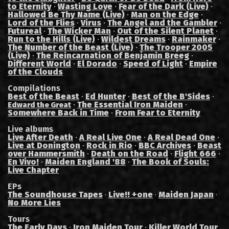
to Eternity
·
Wasting Love
·
Fear of the Dark (Live)
·
Hallowed Be Thy Name (Live)
·
Man on the Edge
·
Lord of the Flies
·
Virus
·
The Angel and the Gambler
·
Futureal
·
The Wicker Man
·
Out of the Silent Planet
·
Run to the Hills (Live)
·
Wildest Dreams
·
Rainmaker
·
The Number of the Beast (Live)
·
The Trooper 2005
(Live)
·
The Reincarnation of Benjamin Breeg
·
Different World
·
El Dorado
·
Speed of Light
·
Empire
of the Clouds
Compilations
Best of the Beast
·
Ed Hunter
·
Best of the B'Sides
·
·
The Essential Iron Maiden
·
Edward the Great
Somewhere Back in Time
·
From Fear to Eternity
Live albums
Live After Death
·
A Real Live One
·
A Real Dead One
·
Live at Donington
·
Rock in Rio
·
BBC Archives
·
Beast
over Hammersmith
·
Death on the Road
·
Flight 666
·
En Vivo!
·
Maiden England '88
·
The Book of Souls:
Live Chapter
EPs
The Soundhouse Tapes
Live!! +one
Maiden Japan
·
·
·
No More Lies
Tours
The Early Days
·
Iron Maiden Tour
·
Killer World Tour