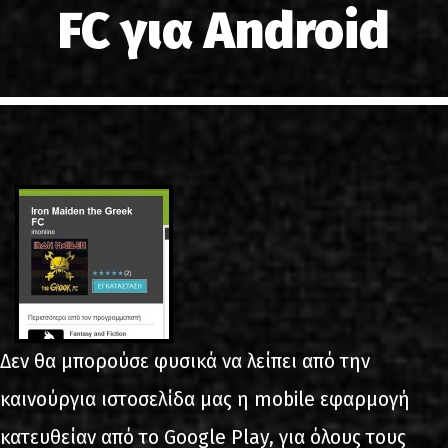
FC για Android
LINKS
ΕΠΙΚΟΙΝΩΝΙΑ
GR
EN
Δεν θα μπορούσε φυσικά να λείπει από την
καινούργια ιστοσελίδα μας η mobile εφαρμογή
κατευθείαν από το Google Play, για όλους τους