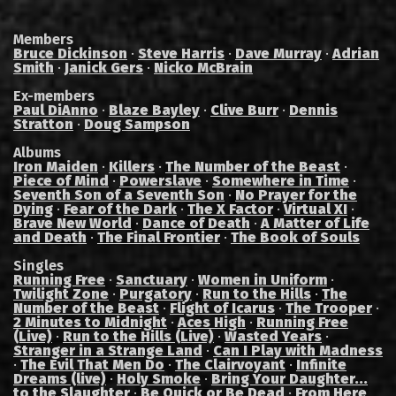
Members
Bruce Dickinson
·
Steve Harris
·
Dave Murray
·
Adrian
Smith
·
Janick Gers
·
Nicko McBrain
Ex-members
Paul DiAnno
·
Blaze Bayley
·
Clive Burr
·
Dennis
Stratton
·
Doug Sampson
Albums
Iron Maiden
·
Killers
·
The Number of the Beast
·
Piece of Mind
·
Powerslave
·
Somewhere in Time
·
Seventh Son of a Seventh Son
·
No Prayer for the
Dying
·
Fear of the Dark
·
The X Factor
·
Virtual XI
·
Brave New World
·
Dance of Death
·
A Matter of Life
and Death
·
The Final Frontier
·
The Book of Souls
Singles
Running Free
·
Sanctuary
·
Women in Uniform
·
Twilight Zone
·
Purgatory
·
Run to the Hills
·
The
Number of the Beast
·
Flight of Icarus
·
The Trooper
·
2 Minutes to Midnight
·
Aces High
·
Running Free
(Live)
·
Run to the Hills (Live)
·
Wasted Years
·
Stranger in a Strange Land
·
Can I Play with Madness
·
The Evil That Men Do
·
The Clairvoyant
·
Infinite
Dreams (live)
·
Holy Smoke
·
Bring Your Daughter...
to the Slaughter
·
Be Quick or Be Dead
·
From Here