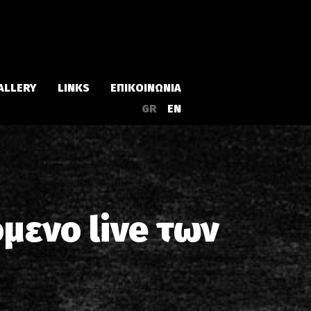
ALLERY
LINKS
ΕΠΙΚΟΙΝΩΝΙΑ
GR
EN
Άλμπουμ
Singles
όμενο live των
α
Συλλογές
Live
EPs