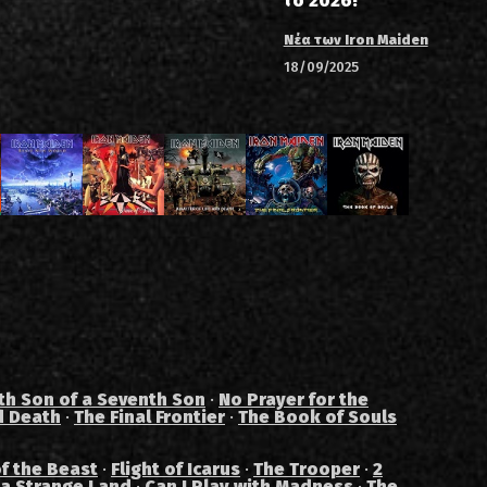
το 2026!
Νέα των Iron Maiden
18/09/2025
th Son of a Seventh Son
·
No Prayer for the
d Death
·
The Final Frontier
·
The Book of Souls
f the Beast
·
Flight of Icarus
·
The Trooper
·
2
 a Strange Land
·
Can I Play with Madness
·
The