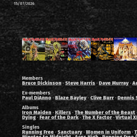
15/07/2026
Members
Bruce Dickinson
·
Steve Harris
·
Dave Murray
·
A
Ex-members
Paul DiAnno
·
Blaze Bayley
·
Clive Burr
·
Dennis 
Albums
Iron Maiden
·
Killers
·
The Number of the Beast
Dying
·
Fear of the Dark
·
The X Factor
·
Virtual X
Singles
Running Free
·
Sanctuary
·
Women in Uniform
·
T
Minutes to Midnight
·
Aces High
·
Running Free (