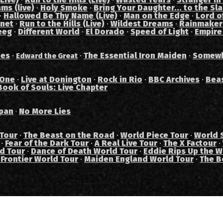
ams (live)
·
Holy Smoke
·
Bring Your Daughter... to the Sl
·
Hallowed Be Thy Name (Live)
·
Man on the Edge
·
Lord of
anet
·
Run to the Hills (Live)
·
Wildest Dreams
·
Rainmaker
eeg
·
Different World
·
El Dorado
·
Speed of Light
·
Empire
des
·
·
The Essential Iron Maiden
·
Somewh
Edward the Great
 One
·
Live at Donington
·
Rock in Rio
·
BBC Archives
·
Bea
Book of Souls: Live Chapter
pan
No More Lies
·
 Tour
·
The Beast on the Road
·
World Piece Tour
·
World 
·
Fear of the Dark Tour
·
A Real Live Tour
·
The X Factour
·
ad Tour
·
Dance of Death World Tour
·
Eddie Rips Up the W
 Frontier World Tour
·
Maiden England World Tour
·
The B