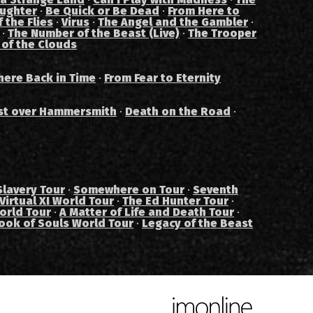
aughter
·
Be Quick or Be Dead
·
From Here to
 the Flies
·
Virus
·
The Angel and the Gambler
·
·
The Number of the Beast (Live)
·
The Trooper
 of the Clouds
ere Back in Time
·
From Fear to Eternity
st over Hammersmith
·
Death on the Road
·
Slavery Tour
·
Somewhere on Tour
·
Seventh
Virtual XI World Tour
·
The Ed Hunter Tour
·
orld Tour
·
A Matter of Life and Death Tour
·
ook of Souls World Tour
·
Legacy of the Beast