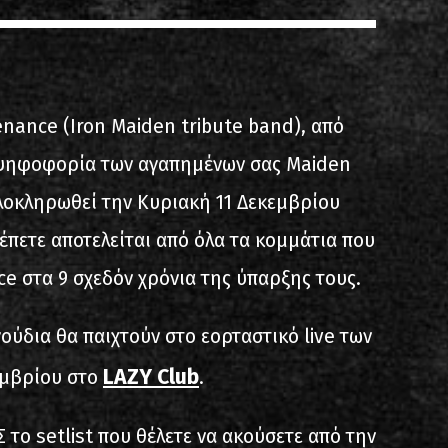
ίστα ηχογραφήσεων
enance (Iron Maiden tribute band), από
η ψηφοφορία των αγαπημένων σας Maiden
λοκληρωθεί την Κυριακή 11 Δεκεμβρίου
λέπετε αποτελείται από όλα τα κομμάτια που
ιο
ce στα 9 σχεδόν χρόνια της ύπαρξης τους.
ούδια θα παιχτούν στο εορταστικό live των
LAZY Club
εμβρίου στο
.
 το setlist που θέλετε να ακούσετε από την