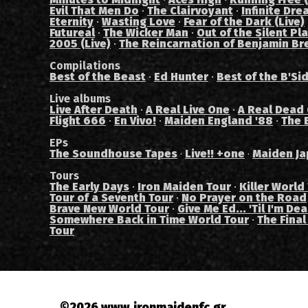
Evil That Men Do
·
The Clairvoyant
·
Infinite Dre
Eternity
·
Wasting Love
·
Fear of the Dark (Live)
Futureal
·
The Wicker Man
·
Out of the Silent Pl
2005 (Live)
·
The Reincarnation of Benjamin Br
Compilations
Best of the Beast
·
Ed Hunter
·
Best of the B'Si
Live albums
Live After Death
·
A Real Live One
·
A Real Dead
Flight 666
·
En Vivo!
·
Maiden England '88
·
The 
EPs
The Soundhouse Tapes
Live!! +one
Maiden Ja
·
·
Tours
The Early Days
·
Iron Maiden Tour
·
Killer World
Tour of a Seventh Tour
·
No Prayer on the Road
Brave New World Tour
·
Give Me Ed... 'Til I'm De
Somewhere Back in Time World Tour
·
The Final
Tour
©2026
www.ironmaidenfc.gr