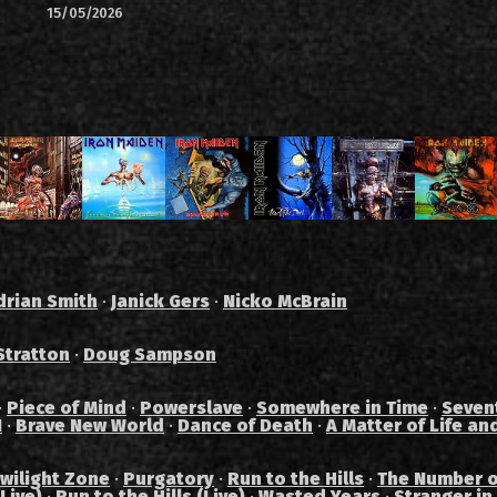
15/05/2026
drian Smith
·
Janick Gers
·
Nicko McBrain
Stratton
·
Doug Sampson
·
Piece of Mind
·
Powerslave
·
Somewhere in Time
·
Seven
I
·
Brave New World
·
Dance of Death
·
A Matter of Life an
wilight Zone
·
Purgatory
·
Run to the Hills
·
The Number o
Live)
·
Run to the Hills (Live)
·
Wasted Years
·
Stranger in