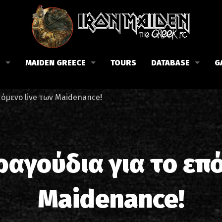
B
MAIDEN GREECE
TOURS
DATABASE
G
 το Fan Club
Συναυλίες στην Ελλάδα
Μέλη
πόμενο live των Maidenance!
Fan Club
Αφίσες
Βιογραφία
ώσεις μας
Εισιτήρια
Δισκογραφία
Λίστα τραγουδιών στην Ελλάδα
Στίχοι
ραγούδια για το επ
Φωτογραφίες στην Ελλάδα
1988-09-13 Νέα Φιλαδέλφει
Κριτικές
Maidenance!
1998-09-04 Λυκαβηττός
Συνεντεύξεις
1999-10-01 Περιστέρι
Αρθρογραφία