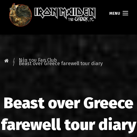
MENU
ΚΕΝΤΡΙΚΗ
ΝΕΑ
Νέα του Fan Club
Beast over Greece farewell tour diary
FAN CLUB
MAIDEN GREECE
Beast over Greece
TOURS
DATABASE
farewell tour diary
GALLERY