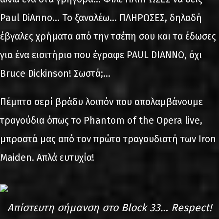
Paul DiAnno... Το ξαναλέω... ΠΛΗΡΩΣΕΣ, δηλαδή
έβγαλες χρήματα από την τσέπη σου και τα έδωσες
για ένα εισιτήριο που έγραφε PAUL DIANNO, όχι
Bruce Dickinson! Σωστά;...
Πέμπτο σερί βράδυ λοιπόν που απολαμβάνουμε
τραγούδια όπως το Phantom of the Opera live,
μπροστά μας από τον πρώτο τραγουδιστή των Iron
Maiden. Απλά ευτυχία!
Απίστευτη σήμανση στο Block 33… Respect!