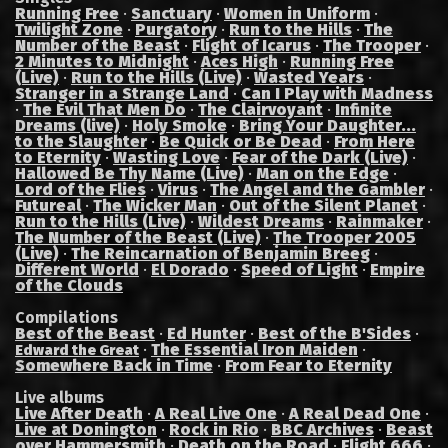
Running Free
·
Sanctuary
·
Women in Uniform
·
Twilight Zone
·
Purgatory
·
Run to the Hills
·
The
Number of the Beast
·
Flight of Icarus
·
The Trooper
·
2 Minutes to Midnight
·
Aces High
·
Running Free
(Live)
·
Run to the Hills (Live)
·
Wasted Years
·
Stranger in a Strange Land
·
Can I Play with Madness
·
The Evil That Men Do
·
The Clairvoyant
·
Infinite
Dreams (live)
·
Holy Smoke
·
Bring Your Daughter...
to the Slaughter
·
Be Quick or Be Dead
·
From Here
to Eternity
·
Wasting Love
·
Fear of the Dark (Live)
·
Hallowed Be Thy Name (Live)
·
Man on the Edge
·
Lord of the Flies
·
Virus
·
The Angel and the Gambler
·
Futureal
·
The Wicker Man
·
Out of the Silent Planet
·
Run to the Hills (Live)
·
Wildest Dreams
·
Rainmaker
·
The Number of the Beast (Live)
·
The Trooper 2005
(Live)
·
The Reincarnation of Benjamin Breeg
·
Different World
·
El Dorado
·
Speed of Light
·
Empire
of the Clouds
Compilations
Best of the Beast
·
Ed Hunter
·
Best of the B'Sides
·
·
The Essential Iron Maiden
·
Edward the Great
Somewhere Back in Time
·
From Fear to Eternity
Live albums
Live After Death
·
A Real Live One
·
A Real Dead One
·
Live at Donington
·
Rock in Rio
·
BBC Archives
·
Beast
over Hammersmith
·
Death on the Road
·
Flight 666
·