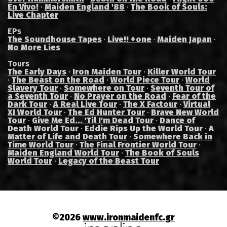
En Vivo!
·
Maiden England '88
·
The Book of Souls:
Live Chapter
EPs
The Soundhouse Tapes
Live!! +one
Maiden Japan
·
·
·
No More Lies
Tours
The Early Days
·
Iron Maiden Tour
·
Killer World Tour
·
The Beast on the Road
·
World Piece Tour
·
World
Slavery Tour
·
Somewhere on Tour
·
Seventh Tour of
a Seventh Tour
·
No Prayer on the Road
·
Fear of the
Dark Tour
·
A Real Live Tour
·
The X Factour
·
Virtual
XI World Tour
·
The Ed Hunter Tour
·
Brave New World
Tour
·
Give Me Ed... 'Til I'm Dead Tour
·
Dance of
Death World Tour
·
Eddie Rips Up the World Tour
·
A
Matter of Life and Death Tour
·
Somewhere Back in
Time World Tour
·
The Final Frontier World Tour
·
Maiden England World Tour
·
The Book of Souls
World Tour
·
Legacy of the Beast Tour
©2026
www.ironmaidenfc.gr