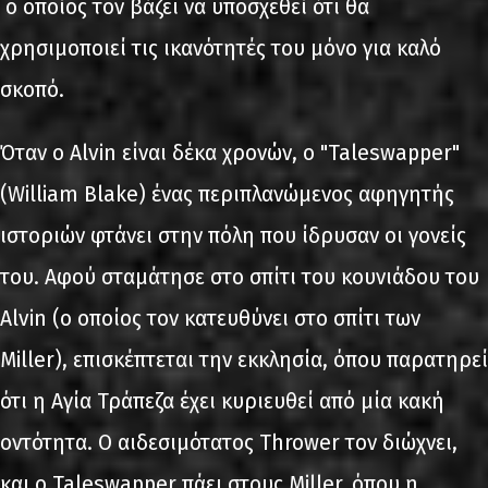
ο οποίος τον βάζει να υποσχεθεί ότι θα
χρησιμοποιεί τις ικανότητές του μόνο για καλό
σκοπό.
Όταν ο Alvin είναι δέκα χρονών, ο "Taleswapper"
(William Blake) ένας περιπλανώμενος αφηγητής
ιστοριών φτάνει στην πόλη που ίδρυσαν οι γονείς
του. Αφού σταμάτησε στο σπίτι του κουνιάδου του
Alvin (ο οποίος τον κατευθύνει στο σπίτι των
Miller), επισκέπτεται την εκκλησία, όπου παρατηρεί
ότι η Αγία Τράπεζα έχει κυριευθεί από μία κακή
οντότητα. Ο αιδεσιμότατος Thrower τον διώχνει,
και ο Taleswapper πάει στους Miller, όπου η