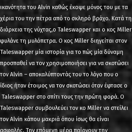
ικανότητα του Alvin καθώς έκοψε μόνος του με τα
χέρια του την πέτρα από το σκληρό βράχο. Κατά τη
διάρκεια της νύχτας,ο Taleswapper και ο κος Miller
φυλάνε τη μυλόπετρα. Ο κος Miller διηγείται στον
Taleswapper μία ιστορία για το πώς μία δύναμη
προσπαθεί να τον χρησιμοποιήσει για να σκοτώσει
τον Alvin – αποκαλύπτοντάς του το λόγο που ο
ίδιος ήταν έτοιμος να τον σκοτώσει όταν έφτασε ο
Taleswapper στο σπίτι τους την πρώτη φορά. Ο
Taleswapper συμβουλεύει τον κο Miller να στείλει
τον Alvin κάπου μακριά όπου ίσως θα είναι
ασφαλής. Την επόμενη μέρα παίρνουν την