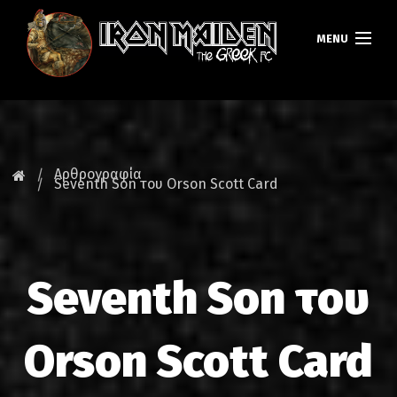
MENU
ΚΕΝΤΡΙΚΗ
ΝΕΑ
Αρθρογραφία
Seventh Son του Orson Scott Card
FAN CLUB
MAIDEN GREECE
Seventh Son του
TOURS
DATABASE
Orson Scott Card
GALLERY