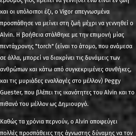
έβδομος γιος πρέπει να γεννηθεί ενώ είναι εν ζωή
και οι υπόλοιποι έξι, ο Vigor απεγνωσμένα
προσπάθησε να μείνει στη ζωή μέχρι να γεννηθεί ο
Alvin. Η βοήθεια στάλθηκε με την επιμονή μίας
πεντάχρονης "torch" (είναι το άτομο, που ανάμεσα
σε άλλα, μπορεί να διακρίνει τις δυνάμεις των
ανθρώπων και κάτω από συγκεκριμένες συνθήκες,
και τις μυριάδες εναλλαγές στο μέλλον) Peggy
Guester, που βλέπει τις ικανότητες του Alvin και το
πιθανό του μέλλον ως Δημιουργό.
Καθώς τα χρόνια περνούν, ο Alvin αποφεύγει
πολλές προσπάθειες της άγνωστης δύναμης να τον