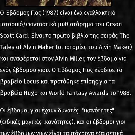
Ο Έβδομος Γιος (1987) είναι ένα εναλλακτικό
ιστορικό/φανταστικό μυθιστόρημα του Orson
Scott Card. Είναι το πρώτο βιβλίο της σειράς The
Tales of Alvin Maker (οι ιστορίες του Alvin Maker)
και αναφέρεται στον Alvin Miller, τον έβδομο γιο
ενός έβδομου γιου. Ο Έβδομος Γιος κέρδισε το
βραβείο Locus και προτάθηκε επίσης για τα
βραβεία Hugo και World Fantasy Awards το 1988.
Οι έβδομοι γιοι έχουν δυνατές "ικανότητες"
(ειδικές μαγικές ικανότητες), και οι έβδομοι γιοι
των έβδομων γιων είναι ταυτόχρονα εξαιρετικά