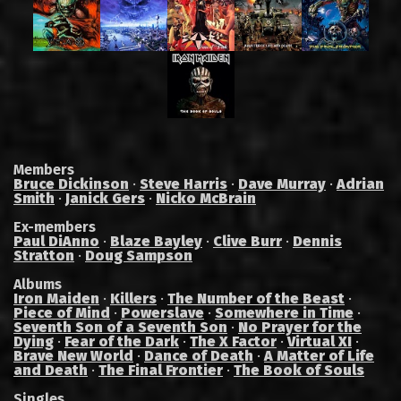
Members
Bruce Dickinson
·
Steve Harris
·
Dave Murray
·
Adrian
Smith
·
Janick Gers
·
Nicko McBrain
Ex-members
Paul DiAnno
·
Blaze Bayley
·
Clive Burr
·
Dennis
Stratton
·
Doug Sampson
Albums
Iron Maiden
·
Killers
·
The Number of the Beast
·
Piece of Mind
·
Powerslave
·
Somewhere in Time
·
Seventh Son of a Seventh Son
·
No Prayer for the
Dying
·
Fear of the Dark
·
The X Factor
·
Virtual XI
·
Brave New World
·
Dance of Death
·
A Matter of Life
and Death
·
The Final Frontier
·
The Book of Souls
Singles