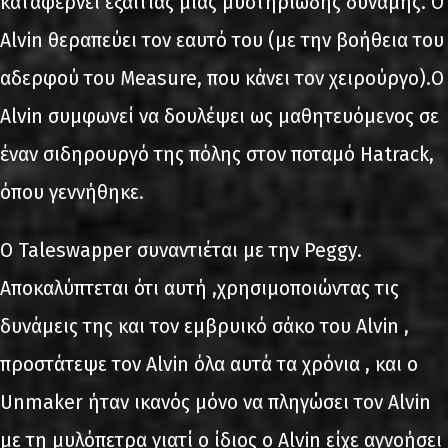
καταφέρνει εξαιτίας μίας μυστηριώδης δύναμης. Ο
Alvin θεραπεύει τον εαυτό του (με την βοήθεια του
αδερφού του Measure, που κάνει τον χειρούργο).Ο
Alvin συμφωνεί να δουλέψει ως μαθητευόμενος σε
έναν σιδηρουργό της πόλης στον ποταμό Hatrack,
όπου γεννήθηκε.
Ο Taleswapper συναντιέται με την Peggy.
Αποκαλύπτεται ότι αυτή ,χρησιμοποιώντας τις
δυνάμεις της και τον εμβρυικό σάκο του Alvin ,
προστάτεψε τον Alvin όλα αυτά τα χρόνια , και ο
Unmaker ήταν ικανός μόνο να πληγώσει τον Alvin
με τη μυλόπετρα γιατί ο ίδιος ο Alvin είχε αγνοήσει