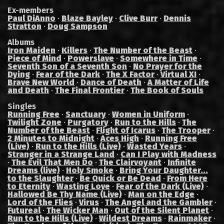
Ex-members
Paul DiAnno
·
Blaze Bayley
·
Clive Burr
·
Dennis
Stratton
·
Doug Sampson
Albums
Iron Maiden
·
Killers
·
The Number of the Beast
·
Piece of Mind
·
Powerslave
·
Somewhere in Time
·
Seventh Son of a Seventh Son
·
No Prayer for the
Dying
·
Fear of the Dark
·
The X Factor
·
Virtual XI
·
Brave New World
·
Dance of Death
·
A Matter of Life
and Death
·
The Final Frontier
·
The Book of Souls
Singles
Running Free
·
Sanctuary
·
Women in Uniform
·
Twilight Zone
·
Purgatory
·
Run to the Hills
·
The
Number of the Beast
·
Flight of Icarus
·
The Trooper
·
2 Minutes to Midnight
·
Aces High
·
Running Free
(Live)
·
Run to the Hills (Live)
·
Wasted Years
·
Stranger in a Strange Land
·
Can I Play with Madness
·
The Evil That Men Do
·
The Clairvoyant
·
Infinite
Dreams (live)
·
Holy Smoke
·
Bring Your Daughter...
to the Slaughter
·
Be Quick or Be Dead
·
From Here
to Eternity
·
Wasting Love
·
Fear of the Dark (Live)
·
Hallowed Be Thy Name (Live)
·
Man on the Edge
·
Lord of the Flies
·
Virus
·
The Angel and the Gambler
·
Futureal
·
The Wicker Man
·
Out of the Silent Planet
·
Run to the Hills (Live)
·
Wildest Dreams
·
Rainmaker
·