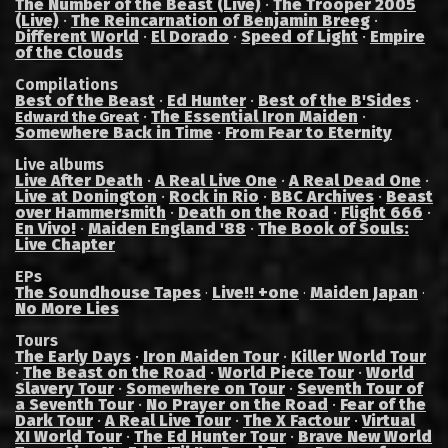
The Number of the Beast (Live)
·
The Trooper 2005
(Live)
·
The Reincarnation of Benjamin Breeg
·
Different World
·
El Dorado
·
Speed of Light
·
Empire
of the Clouds
Compilations
Best of the Beast
·
Ed Hunter
·
Best of the B'Sides
·
·
The Essential Iron Maiden
·
Edward the Great
Somewhere Back in Time
·
From Fear to Eternity
Live albums
Live After Death
·
A Real Live One
·
A Real Dead One
·
Live at Donington
·
Rock in Rio
·
BBC Archives
·
Beast
over Hammersmith
·
Death on the Road
·
Flight 666
·
En Vivo!
·
Maiden England '88
·
The Book of Souls:
Live Chapter
EPs
The Soundhouse Tapes
Live!! +one
Maiden Japan
·
·
·
No More Lies
Tours
The Early Days
·
Iron Maiden Tour
·
Killer World Tour
·
The Beast on the Road
·
World Piece Tour
·
World
Slavery Tour
·
Somewhere on Tour
·
Seventh Tour of
a Seventh Tour
·
No Prayer on the Road
·
Fear of the
Dark Tour
·
A Real Live Tour
·
The X Factour
·
Virtual
XI World Tour
·
The Ed Hunter Tour
·
Brave New World