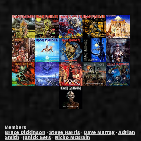
Members
Bruce Dickinson
·
Steve Harris
·
Dave Murray
·
Adrian
Smith
·
Janick Gers
·
Nicko McBrain