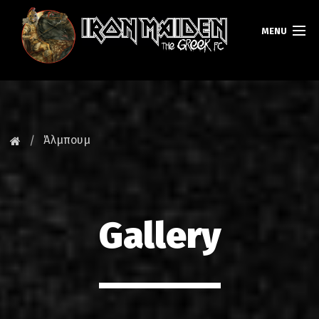
MENU
ΚΕΝΤΡΙΚΗ
ΝΕΑ
Άλμπουμ
FAN CLUB
MAIDEN GREECE
Gallery
TOURS
DATABASE
GALLERY