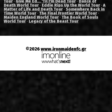
Tour
·
Give Me Ed... 'Til I'm Dead Tour
·
Dance of
Death World Tour
·
Eddie Rips Up the World Tour
·
A
Matter of Life and Death Tour
·
Somewhere Back in
Time World Tour
·
The Final Frontier World Tour
·
Maiden England World Tour
·
The Book of Souls
World Tour
·
Legacy of the Beast Tour
©2026
www.ironmaidenfc.gr