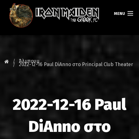
MENU
ΚΕΝΤΡΙΚΗ
ΝΕΑ
Άλμπουμ
2022-12-16 Paul DiAnno στο Principal Club Theater
FAN CLUB
MAIDEN GREECE
2022-12-16 Paul
TOURS
DATABASE
DiAnno στο
GALLERY