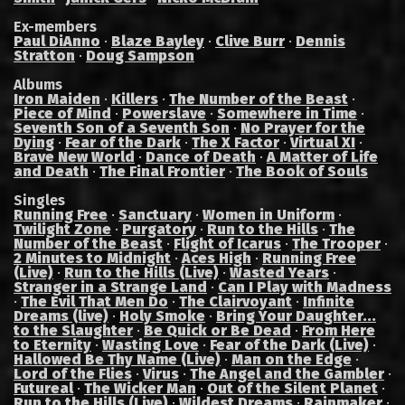
Ex-members
Paul DiAnno
·
Blaze Bayley
·
Clive Burr
·
Dennis
Stratton
·
Doug Sampson
Albums
Iron Maiden
·
Killers
·
The Number of the Beast
·
Piece of Mind
·
Powerslave
·
Somewhere in Time
·
Seventh Son of a Seventh Son
·
No Prayer for the
Dying
·
Fear of the Dark
·
The X Factor
·
Virtual XI
·
Brave New World
·
Dance of Death
·
A Matter of Life
and Death
·
The Final Frontier
·
The Book of Souls
Singles
Running Free
·
Sanctuary
·
Women in Uniform
·
Twilight Zone
·
Purgatory
·
Run to the Hills
·
The
Number of the Beast
·
Flight of Icarus
·
The Trooper
·
2 Minutes to Midnight
·
Aces High
·
Running Free
(Live)
·
Run to the Hills (Live)
·
Wasted Years
·
Stranger in a Strange Land
·
Can I Play with Madness
·
The Evil That Men Do
·
The Clairvoyant
·
Infinite
Dreams (live)
·
Holy Smoke
·
Bring Your Daughter...
to the Slaughter
·
Be Quick or Be Dead
·
From Here
to Eternity
·
Wasting Love
·
Fear of the Dark (Live)
·
Hallowed Be Thy Name (Live)
·
Man on the Edge
·
Lord of the Flies
·
Virus
·
The Angel and the Gambler
·
Futureal
·
The Wicker Man
·
Out of the Silent Planet
·
Run to the Hills (Live)
·
Wildest Dreams
·
Rainmaker
·