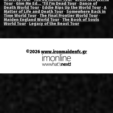
Tour
·
Give Me Ed... 'Til I'm Dead Tour
·
Dance of
Death World Tour
·
Eddie Rips Up the World Tour
·
A
Matter of Life and Death Tour
·
Somewhere Back in
Time World Tour
·
The Final Frontier World Tour
·
Maiden England World Tour
·
The Book of Souls
World Tour
·
Legacy of the Beast Tour
©2026
www.ironmaidenfc.gr