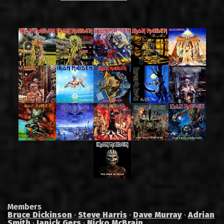
Members
Bruce Dickinson
·
Steve Harris
·
Dave Murray
·
Adrian
Smith
·
Janick Gers
·
Nicko McBrain