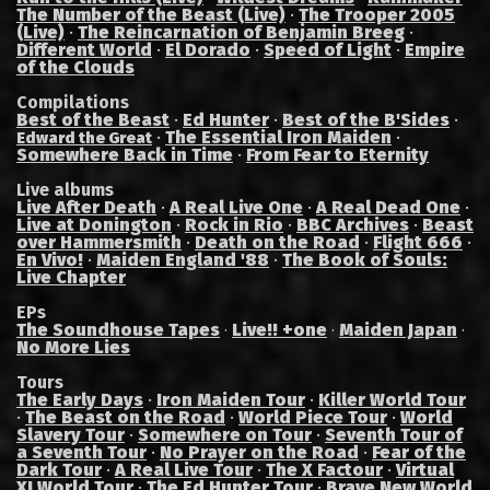
The Number of the Beast (Live)
·
The Trooper 2005
(Live)
·
The Reincarnation of Benjamin Breeg
·
Different World
·
El Dorado
·
Speed of Light
·
Empire
of the Clouds
Compilations
Best of the Beast
·
Ed Hunter
·
Best of the B'Sides
·
·
The Essential Iron Maiden
·
Edward the Great
Somewhere Back in Time
·
From Fear to Eternity
Live albums
Live After Death
·
A Real Live One
·
A Real Dead One
·
Live at Donington
·
Rock in Rio
·
BBC Archives
·
Beast
over Hammersmith
·
Death on the Road
·
Flight 666
·
En Vivo!
·
Maiden England '88
·
The Book of Souls:
Live Chapter
EPs
The Soundhouse Tapes
Live!! +one
Maiden Japan
·
·
·
No More Lies
Tours
The Early Days
·
Iron Maiden Tour
·
Killer World Tour
·
The Beast on the Road
·
World Piece Tour
·
World
Slavery Tour
·
Somewhere on Tour
·
Seventh Tour of
a Seventh Tour
·
No Prayer on the Road
·
Fear of the
Dark Tour
·
A Real Live Tour
·
The X Factour
·
Virtual
XI World Tour
·
The Ed Hunter Tour
·
Brave New World