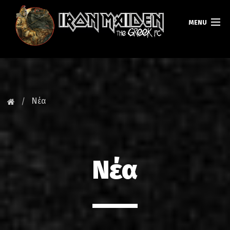
MENU
ΚΕΝΤΡΙΚΗ
ΝΕΑ
Νέα
FAN CLUB
MAIDEN GREECE
Νέα
TOURS
DATABASE
GALLERY