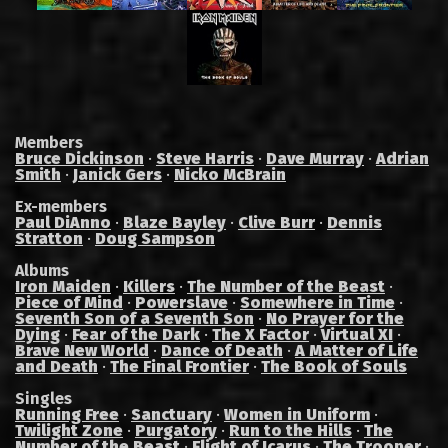
Members
Bruce Dickinson
·
Steve Harris
·
Dave Murray
·
Adrian
Smith
·
Janick Gers
·
Nicko McBrain
Ex-members
Paul DiAnno
·
Blaze Bayley
·
Clive Burr
·
Dennis
Stratton
·
Doug Sampson
Albums
Iron Maiden
·
Killers
·
The Number of the Beast
·
Piece of Mind
·
Powerslave
·
Somewhere in Time
·
Seventh Son of a Seventh Son
·
No Prayer for the
Dying
·
Fear of the Dark
·
The X Factor
·
Virtual XI
·
Brave New World
·
Dance of Death
·
A Matter of Life
and Death
·
The Final Frontier
·
The Book of Souls
Singles
Running Free
·
Sanctuary
·
Women in Uniform
·
Twilight Zone
·
Purgatory
·
Run to the Hills
·
The
Number of the Beast
·
Flight of Icarus
·
The Trooper
·