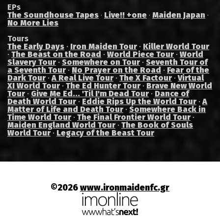
EPs
The Soundhouse Tapes
Live!! +one
Maiden Japan
·
·
·
No More Lies
Tours
The Early Days
·
Iron Maiden Tour
·
Killer World Tour
·
The Beast on the Road
·
World Piece Tour
·
World
Slavery Tour
·
Somewhere on Tour
·
Seventh Tour of
a Seventh Tour
·
No Prayer on the Road
·
Fear of the
Dark Tour
·
A Real Live Tour
·
The X Factour
·
Virtual
XI World Tour
·
The Ed Hunter Tour
·
Brave New World
Tour
·
Give Me Ed... 'Til I'm Dead Tour
·
Dance of
Death World Tour
·
Eddie Rips Up the World Tour
·
A
Matter of Life and Death Tour
·
Somewhere Back in
Time World Tour
·
The Final Frontier World Tour
·
Maiden England World Tour
·
The Book of Souls
World Tour
·
Legacy of the Beast Tour
©2026
www.ironmaidenfc.gr