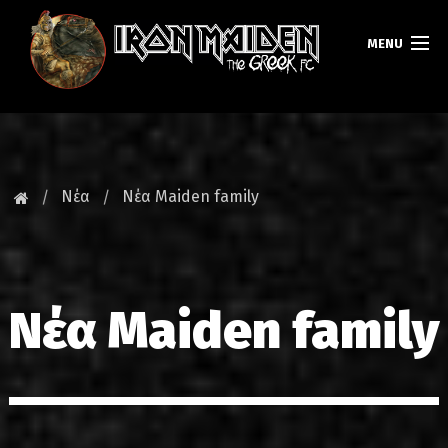
MENU
ΚΕΝΤΡΙΚΗ
ΝΕΑ
Νέα
Νέα Maiden family
FAN CLUB
MAIDEN GREECE
Νέα Maiden family
TOURS
DATABASE
GALLERY