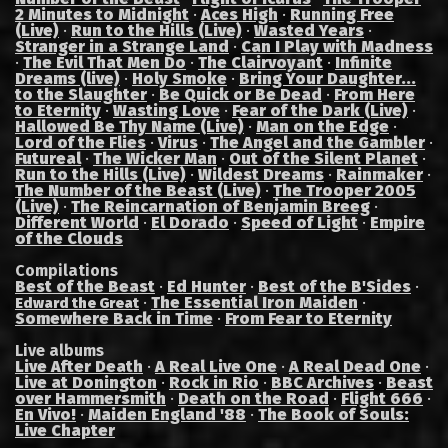
2 Minutes to Midnight
·
Aces High
·
Running Free
(Live)
·
Run to the Hills (Live)
·
Wasted Years
·
Stranger in a Strange Land
·
Can I Play with Madness
·
The Evil That Men Do
·
The Clairvoyant
·
Infinite
Dreams (live)
·
Holy Smoke
·
Bring Your Daughter...
to the Slaughter
·
Be Quick or Be Dead
·
From Here
to Eternity
·
Wasting Love
·
Fear of the Dark (Live)
·
Hallowed Be Thy Name (Live)
·
Man on the Edge
·
Lord of the Flies
·
Virus
·
The Angel and the Gambler
·
Futureal
·
The Wicker Man
·
Out of the Silent Planet
·
Run to the Hills (Live)
·
Wildest Dreams
·
Rainmaker
·
The Number of the Beast (Live)
·
The Trooper 2005
(Live)
·
The Reincarnation of Benjamin Breeg
·
Different World
·
El Dorado
·
Speed of Light
·
Empire
of the Clouds
Compilations
Best of the Beast
·
Ed Hunter
·
Best of the B'Sides
·
·
The Essential Iron Maiden
·
Edward the Great
Somewhere Back in Time
·
From Fear to Eternity
Live albums
Live After Death
·
A Real Live One
·
A Real Dead One
·
Live at Donington
·
Rock in Rio
·
BBC Archives
·
Beast
over Hammersmith
·
Death on the Road
·
Flight 666
·
En Vivo!
·
Maiden England '88
·
The Book of Souls:
Live Chapter