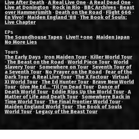
Live After Death
·
A Real Live One
·
A Real Dead One
·
Live at Donington
·
Rock in Rio
·
BBC Archives
·
Beast
over Hammersmith
·
Death on the Road
·
Flight 666
·
En Vivo!
·
Maiden England '88
·
The Book of Souls:
Live Chapter
EPs
The Soundhouse Tapes
Live!! +one
Maiden Japan
·
·
·
No More Lies
Tours
The Early Days
·
Iron Maiden Tour
·
Killer World Tour
·
The Beast on the Road
·
World Piece Tour
·
World
Slavery Tour
·
Somewhere on Tour
·
Seventh Tour of
a Seventh Tour
·
No Prayer on the Road
·
Fear of the
Dark Tour
·
A Real Live Tour
·
The X Factour
·
Virtual
XI World Tour
·
The Ed Hunter Tour
·
Brave New World
Tour
·
Give Me Ed... 'Til I'm Dead Tour
·
Dance of
Death World Tour
·
Eddie Rips Up the World Tour
·
A
Matter of Life and Death Tour
·
Somewhere Back in
Time World Tour
·
The Final Frontier World Tour
·
Maiden England World Tour
·
The Book of Souls
World Tour
·
Legacy of the Beast Tour