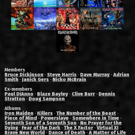
Members
Bruce Dickinson
·
Steve Harris
·
Dave Murray
·
Adrian
Smith
·
Janick Gers
·
Nicko McBrain
Ex-members
Paul DiAnno
·
Blaze Bayley
·
Clive Burr
·
Dennis
Stratton
·
Doug Sampson
Albums
Iron Maiden
·
Killers
·
The Number of the Beast
·
Piece of Mind
·
Powerslave
·
Somewhere in Time
·
Seventh Son of a Seventh Son
·
No Prayer for the
Dying
·
Fear of the Dark
·
The X Factor
·
Virtual XI
·
Brave New World
·
Dance of Death
·
A Matter of Life