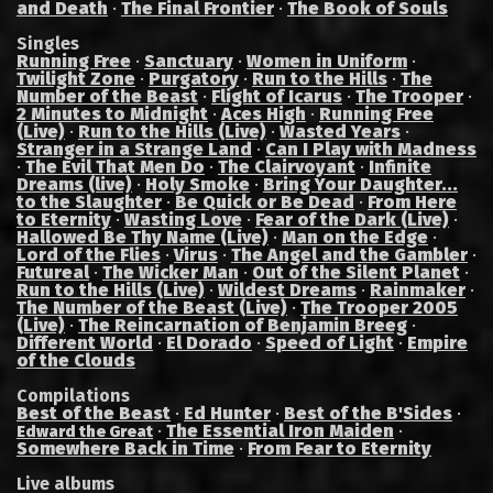
and Death
·
The Final Frontier
·
The Book of Souls
Singles
Running Free
·
Sanctuary
·
Women in Uniform
·
Twilight Zone
·
Purgatory
·
Run to the Hills
·
The
Number of the Beast
·
Flight of Icarus
·
The Trooper
·
2 Minutes to Midnight
·
Aces High
·
Running Free
(Live)
·
Run to the Hills (Live)
·
Wasted Years
·
Stranger in a Strange Land
·
Can I Play with Madness
·
The Evil That Men Do
·
The Clairvoyant
·
Infinite
Dreams (live)
·
Holy Smoke
·
Bring Your Daughter...
to the Slaughter
·
Be Quick or Be Dead
·
From Here
to Eternity
·
Wasting Love
·
Fear of the Dark (Live)
·
Hallowed Be Thy Name (Live)
·
Man on the Edge
·
Lord of the Flies
·
Virus
·
The Angel and the Gambler
·
Futureal
·
The Wicker Man
·
Out of the Silent Planet
·
Run to the Hills (Live)
·
Wildest Dreams
·
Rainmaker
·
The Number of the Beast (Live)
·
The Trooper 2005
(Live)
·
The Reincarnation of Benjamin Breeg
·
Different World
·
El Dorado
·
Speed of Light
·
Empire
of the Clouds
Compilations
Best of the Beast
·
Ed Hunter
·
Best of the B'Sides
·
·
The Essential Iron Maiden
·
Edward the Great
Somewhere Back in Time
·
From Fear to Eternity
Live albums